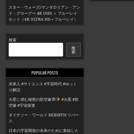
スター・ウォーズ/マンダロリアン・アン
ド・グローグー 4K UHD ＋ ブルーレイ
セット（4K ULTRA HD＋ブルーレイ）
検索
検
索
POPULAR POSTS
未来人 #サイエンス #宇宙時代 #ゆっく
り解説
火星に潜む秘密の防空壕
#火星 #防
空壕 #宇宙探査
ダイナソー・ワールド REBIRTH:リバー
ス
日本の宇宙開発の未来のために集結した