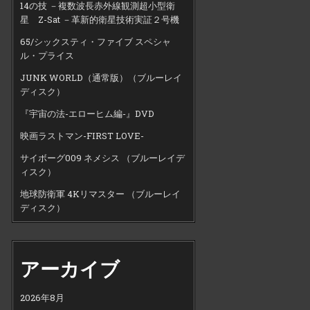
14の技 －複数波長赤外線観測超小型衛
星 Z-Sat －革新的衛星技術実証２号機
65/シックスティ・ファイブ スペシャ
ル・プライス
JUNK WORLD（通常版）（ブルーレイ
ディスク）
『宇宙の法-エローヒム編-』DVD
映画ラストマン-FIRST LOVE-
サイボーグ009 ネメシス （ブルーレイデ
ィスク）
地球防衛軍 4Kリマスター （ブルーレイ
ディスク）
アーカイブ
2026年8月