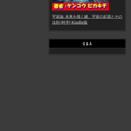
宇宙論: 未来を描く鍵、宇宙の起源とその
法則 (科学) Kindle版
G & A