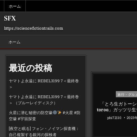
Skip
ホーム
to
content
SFX
https://sciencefictiontrails.com
ホーム
最近の投稿
ヤマトよ永遠に REBEL3199 7＜最終巻
＞
Posted
旅行・グル
ヤマトよ永遠に REBEL3199 7＜最終巻
in
＞ （ブルーレイディスク）
「とろ生ガトーショ
toroa」ガッツリ
火星に潜む秘密の防空壕
#火星 #防
phi72110
2023
空壕 #宇宙探査
[夜空と眠る] フォン・ノイマン探査機：
自己複製する銀河の探検者