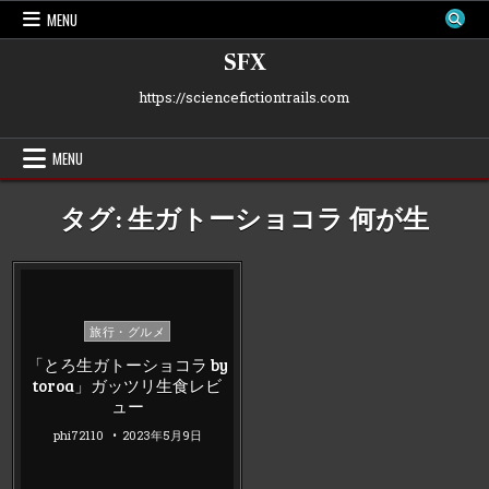
Skip
MENU
to
content
SFX
https://sciencefictiontrails.com
MENU
タグ:
生ガトーショコラ 何が生
Posted
旅行・グルメ
in
「とろ生ガトーショコラ by
toroa」ガッツリ生食レビ
ュー
phi72110
2023年5月9日