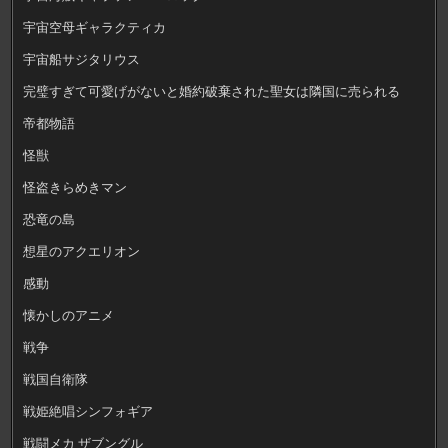
宇宙空母ギャラクティカ
宇宙船サジタリウス
完璧すぎて可愛げがないと婚約破棄された聖女は隣国に売られる
帝都物語
怪獣
怪盗きらめきマン
恐竜の島
想星のアクエリオン
感動
懐かしのアニメ
戦争
戦国自衛隊
戦姫絶唱シンフォギア
戦闘メカ ザブングル