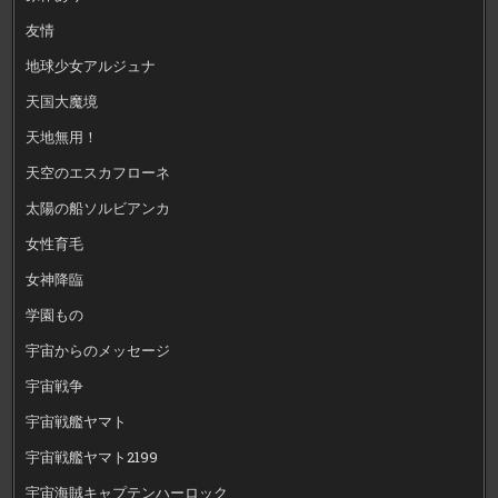
友情
地球少女アルジュナ
天国大魔境
天地無用！
天空のエスカフローネ
太陽の船ソルビアンカ
女性育毛
女神降臨
学園もの
宇宙からのメッセージ
宇宙戦争
宇宙戦艦ヤマト
宇宙戦艦ヤマト2199
宇宙海賊キャプテンハーロック