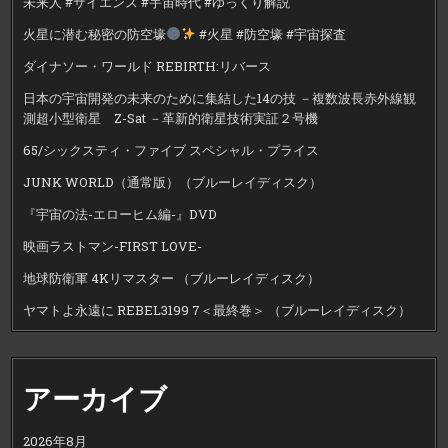
未来人 #サイエンス #宇宙時代 #ゆっくり解説
火星に潜む秘密の防空壕
#火星 #防空壕 #宇宙探査
ダイナソー・ワールド REBIRTH:リバース
日本の宇宙開発の未来のために集結した14の技 －複数波長赤外線観
測超小型衛星 Z-Sat －革新的衛星技術実証２号機
65/シックスティ・ファイブ スペシャル・プライス
JUNK WORLD（通常版）（ブルーレイディスク）
『宇宙の法-エローヒム編-』DVD
映画ラストマン-FIRST LOVE-
地球防衛軍 4Kリマスター （ブルーレイディスク）
ヤマトよ永遠に REBEL3199 7＜最終巻＞ （ブルーレイディスク）
アーカイブ
2026年8月