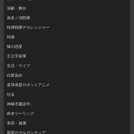
演劇・舞台
炎炎ノ消防隊
特捜戦隊デカレンジャー
特撮
猿の惑星
王立宇宙軍
生活・ライフ
白髪染め
直球表題ロボットアニメ
社会
神椿市建設中。
終末ツーリング
美容・健康
翠星のガルガンティア