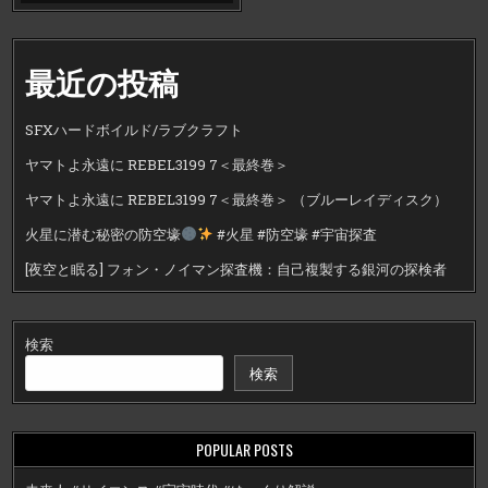
最近の投稿
SFXハードボイルド/ラブクラフト
ヤマトよ永遠に REBEL3199 7＜最終巻＞
ヤマトよ永遠に REBEL3199 7＜最終巻＞ （ブルーレイディスク）
火星に潜む秘密の防空壕
#火星 #防空壕 #宇宙探査
[夜空と眠る] フォン・ノイマン探査機：自己複製する銀河の探検者
検索
検索
POPULAR POSTS