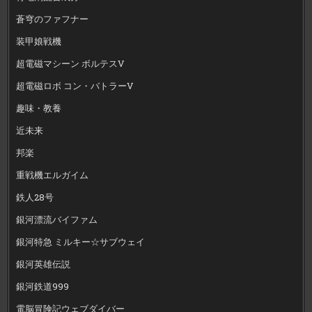
蒼穹のファフナー
装甲娘戦機
超電磁マシーン ボルテスV
超電磁ロボ コン・バトラーV
趣味・教養
近未来
邦楽
重戦機エルガイム
鉄人28号
銀河漂流バイファム
銀河特急 ミルキー☆サブウェイ
銀河英雄伝説
銀河鉄道999
電脳冒険記ウェブダイバー