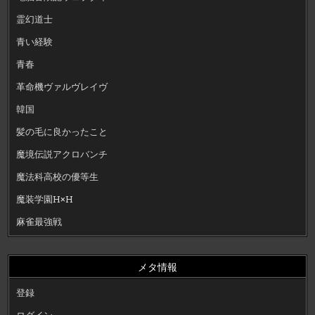
霊幻道士
青い経験
青春
革命機ヴァルヴレイヴ
韓国
髪の毛に良かったこと
魔境伝説アクロバンチ
魔法科高校の優等生
魔装学園H×H
麻雀最強戦
メタ情報
登録