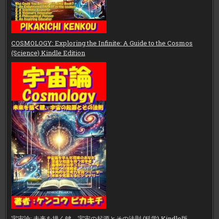
COSMOLOGY: Exploring the Infinite: A Guide to the Cosmos
(Science) Kindle Edition
宇宙論: 未来を描く鍵、宇宙の起源とその法則 (科学) Kindle版