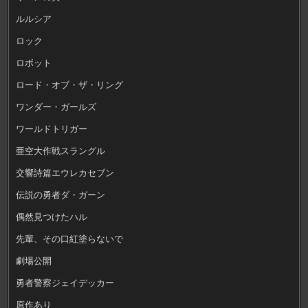
ルルシア
ロック
ロボット
ロード・オブ・ザ・リング
ワンダー・ガールズ
ワールドトリガー
亜空大作戦スラングル
交響詩篇エウレカセブン
伝説の勇者ダ・ガーン
偶然見つけたハル
先輩、その口紅塗らないで
劇場公開
勇者警察ジェイデッカー
原作あり