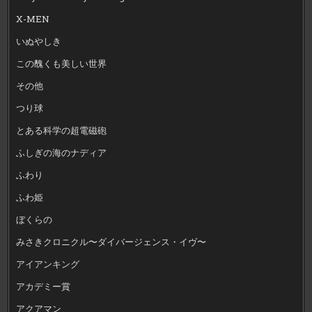
X-MEN
いぬやしき
この醜くも美しい世界
その他
つり球
とある科学の超電磁砲
ふしぎの海のナディア
ふわり
ふわ姫
ぼくらの
みさきクロニクル〜ダイバージェンス・イヴ〜
アイアンキング
アカデミー賞
アクアマン