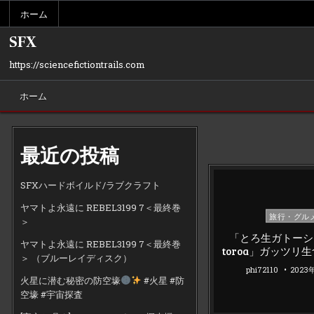
Skip
ホーム
to
content
SFX
https://sciencefictiontrails.com
ホーム
最近の投稿
SFXハードボイルド/ラブクラフト
ヤマトよ永遠に REBEL3199 7＜最終巻
Posted
旅行・グル
＞
in
「とろ生ガトーショ
ヤマトよ永遠に REBEL3199 7＜最終巻
toroa」ガッツリ
＞ （ブルーレイディスク）
phi72110
2023
火星に潜む秘密の防空壕
#火星 #防
空壕 #宇宙探査