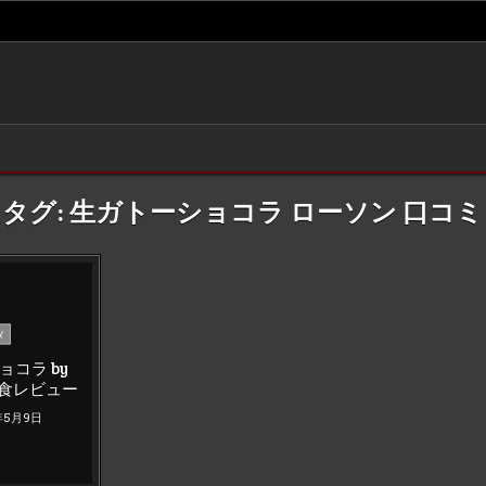
タグ:
生ガトーショコラ ローソン 口コミ
メ
コラ by
生食レビュー
年5月9日