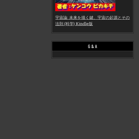
宇宙論: 未来を描く鍵、宇宙の起源とその
法則 (科学) Kindle版
G & A