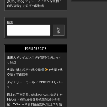
[夜空と眠る] フォン・ノイマン探査機：
自己複製する銀河の探検者
検索
検
索
POPULAR POSTS
未来人 #サイエンス #宇宙時代 #ゆっく
り解説
火星に潜む秘密の防空壕
#火星 #防
空壕 #宇宙探査
ダイナソー・ワールド REBIRTH:リバー
ス
日本の宇宙開発の未来のために集結した
14の技 －複数波長赤外線観測超小型衛
星 Z-Sat －革新的衛星技術実証２号機