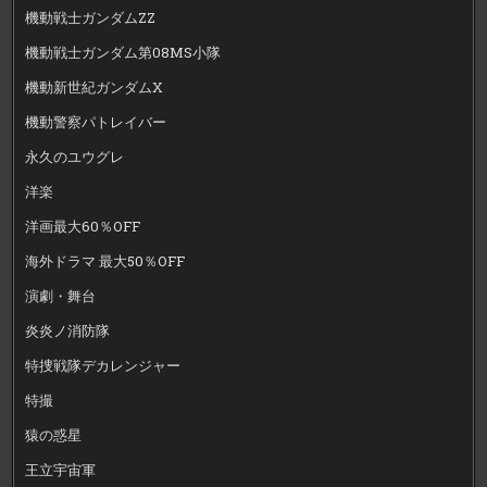
機動戦士ガンダムZZ
機動戦士ガンダム第08MS小隊
機動新世紀ガンダムX
機動警察パトレイバー
永久のユウグレ
洋楽
洋画最大60％OFF
海外ドラマ 最大50％OFF
演劇・舞台
炎炎ノ消防隊
特捜戦隊デカレンジャー
特撮
猿の惑星
王立宇宙軍