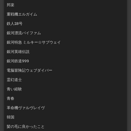
邦楽
重戦機エルガイム
鉄人28号
銀河漂流バイファム
銀河特急 ミルキー☆サブウェイ
銀河英雄伝説
銀河鉄道999
電脳冒険記ウェブダイバー
霊幻道士
青い経験
青春
革命機ヴァルヴレイヴ
韓国
髪の毛に良かったこと