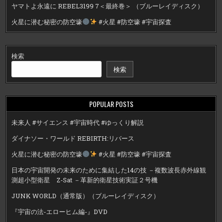
ヤマトよ永遠に REBEL3199 7＜最終巻＞ （ブルーレイディスク）
火星に潜む秘密の防空壕
#火星 #防空壕 #宇宙探査
検索
検索
POPULAR POSTS
未来人 #サイエンス #宇宙時代 #ゆっくり解説
ダイナソー・ワールド REBIRTH:リバース
火星に潜む秘密の防空壕
#火星 #防空壕 #宇宙探査
日本の宇宙開発の未来のために集結した14の技 －複数波長赤外線観
測超小型衛星 Z-Sat －革新的衛星技術実証２号機
JUNK WORLD（通常版）（ブルーレイディスク）
『宇宙の法-エローヒム編-』DVD