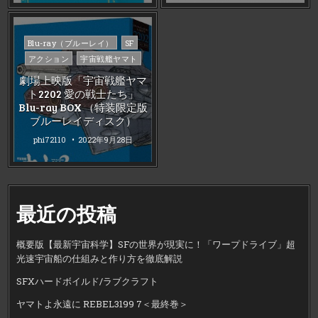
Posted
Blu-ray（ブルーレイ）
SF
in
アクション
宇宙戦艦ヤマト
劇場上映版「宇宙戦艦ヤマ
ト2202 愛の戦士たち」
Blu-ray BOX （特装限定版
ブルーレイディスク）
phi72110
2022年9月28日
最近の投稿
概要版【最新宇宙科学】SFの世界が現実に！「ワープドライブ」超
光速宇宙船の仕組みと作り方を徹底解説
SFXハードボイルド/ラブクラフト
ヤマトよ永遠に REBEL3199 7＜最終巻＞