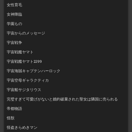
女性育毛
女神降臨
学園もの
宇宙からのメッセージ
宇宙戦争
宇宙戦艦ヤマト
宇宙戦艦ヤマト2199
宇宙海賊キャプテンハーロック
宇宙空母ギャラクティカ
宇宙船サジタリウス
完璧すぎて可愛げがないと婚約破棄された聖女は隣国に売られる
帝都物語
怪獣
怪盗きらめきマン