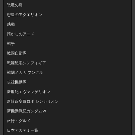
恐竜の島
想星のアクエリオン
感動
懐かしのアニメ
戦争
戦国自衛隊
戦姫絶唱シンフォギア
戦闘メカ ザブングル
攻殻機動隊
新世紀エヴァンゲリオン
新幹線変形ロボ シンカリオン
新機動戦記ガンダムW
旅行・グルメ
日本アカデミー賞