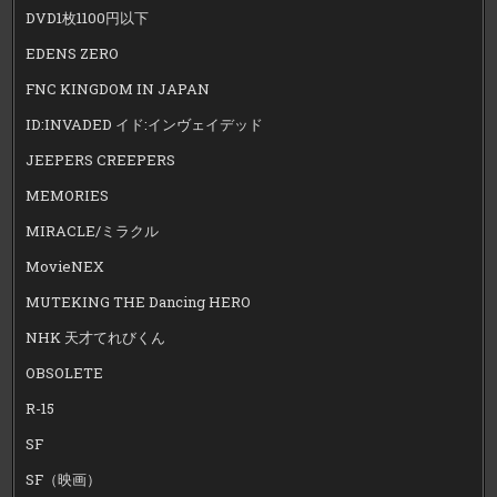
DVD1枚1100円以下
EDENS ZERO
FNC KINGDOM IN JAPAN
ID:INVADED イド:インヴェイデッド
JEEPERS CREEPERS
MEMORIES
MIRACLE/ミラクル
MovieNEX
MUTEKING THE Dancing HERO
NHK 天才てれびくん
OBSOLETE
R-15
SF
SF（映画）