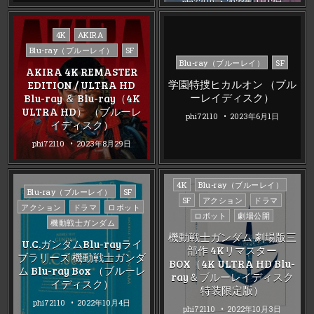
phi72110
2023年11月12日
Posted
4K
AKIRA
in
Blu-ray（ブルーレイ）
SF
Posted
Blu-ray（ブルーレイ）
SF
AKIRA 4K REMASTER
in
学園特捜ヒカルオン （ブル
EDITION / ULTRA HD
ーレイディスク）
Blu-ray ＆ Blu-ray（4K
ULTRA HD） （ブルーレ
phi72110
2023年6月1日
イディスク）
phi72110
2023年8月29日
Posted
4K
Blu-ray（ブルーレイ）
Posted
Blu-ray（ブルーレイ）
SF
in
SF
アクション
ドラマ
in
アクション
ドラマ
ロボット
ロボット
劇場公開
機動戦士ガンダム
機動戦士ガンダム 劇場版三
U.C.ガンダムBlu-rayライ
部作 4Kリマスター
ブラリーズ 機動戦士ガンダ
BOX（4K ULTRA HD Blu-
ム Blu-ray Box （ブルーレ
ray＆ブルーレイディスク
イディスク）
特装限定版）
phi72110
2022年10月4日
phi72110
2022年10月3日