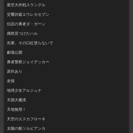
亜空大作戦スラングル
交響詩篇エウレカセブン
伝説の勇者ダ・ガーン
偶然見つけたハル
先輩、その口紅塗らないで
劇場公開
勇者警察ジェイデッカー
原作あり
友情
地球少女アルジュナ
天国大魔境
天地無用！
天空のエスカフローネ
太陽の船ソルビアンカ