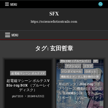
Skip
MENU
to
content
SFX
https://sciencefictiontrails.com
MENU
タグ:
玄田哲章
Posted
Blu-ray（ブルーレイ）
SF
in
アクション
ドラマ
バンダイセール
ロボット
Posted
超電磁マシーン ボルテスV
機動戦士ガンダム第08MS小隊
in
超電磁マシーン ボルテスV
U.C.ガンダムBlu-rayライ
Blu-ray BOX （ブルーレイ
ブラリーズ 機動戦士ガンダ
ディスク）
ム 第08MS小隊 ミラーズ・
phi72110
2024年6月5日
リポート （ブルーレイディ
スク）