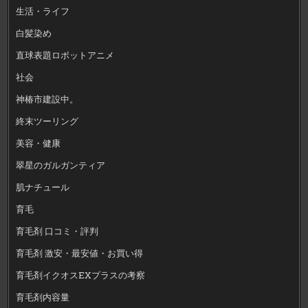
生活・ライフ
白髪染め
直球表題ロボットアニメ
社会
神椿市建設中。
終末ツーリング
美容・健康
翠星のガルガンティア
肌ナチュール
育毛
育毛剤 口コミ・評判
育毛剤 激安・最安値・お買い得
育毛剤イクオスEXプラスの考察
育毛剤内容量