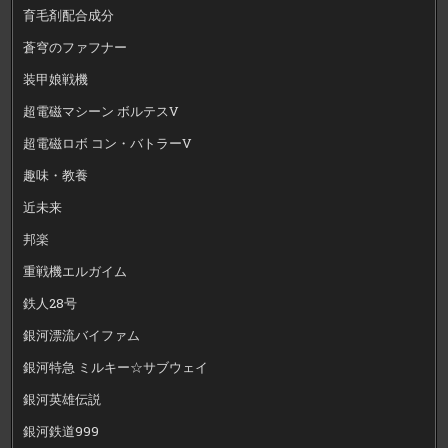
育毛剤配合成分
蒼穹のファフナー
装甲娘戦機
超電磁マシーン ボルテスV
超電磁ロボ コン・バトラーV
趣味・教養
近未来
邦楽
重戦機エルガイム
鉄人28号
銀河漂流バイファム
銀河特急 ミルキー☆サブウェイ
銀河英雄伝説
銀河鉄道999