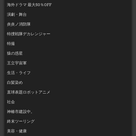
海外ドラマ 最大50％OFF
演劇・舞台
炎炎ノ消防隊
特捜戦隊デカレンジャー
特撮
猿の惑星
王立宇宙軍
生活・ライフ
白髪染め
直球表題ロボットアニメ
社会
神椿市建設中。
終末ツーリング
美容・健康