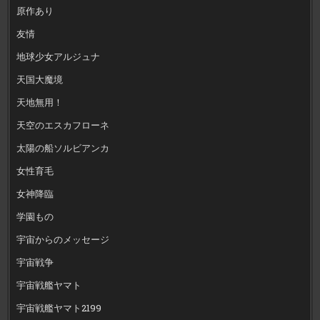
原作あり
友情
地球少女アルジュナ
天国大魔境
天地無用！
天空のエスカフローネ
太陽の船ソルビアンカ
女性育毛
女神降臨
学園もの
宇宙からのメッセージ
宇宙戦争
宇宙戦艦ヤマト
宇宙戦艦ヤマト2199