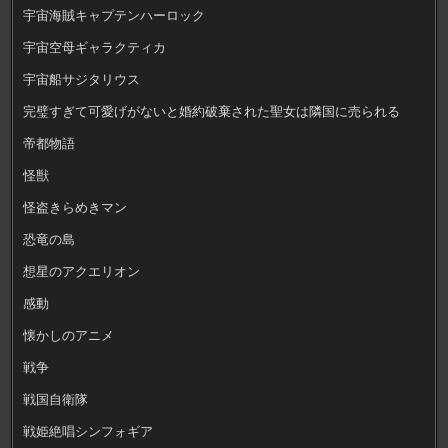
宇宙海賊キャプテンハーロック
宇宙空母ギャラクティカ
宇宙船サジタリウス
完璧すぎて可愛げがないと婚約破棄された聖女は隣国に売られる
帝都物語
怪獣
怪盗きらめきマン
恐竜の島
想星のアクエリオン
感動
懐かしのアニメ
戦争
戦国自衛隊
戦姫絶唱シンフォギア