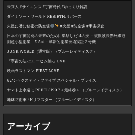
未来人 #サイエンス #宇宙時代 #ゆっくり解説
ダイナソー・ワールド REBIRTH:リバース
火星に潜む秘密の防空壕
#火星 #防空壕 #宇宙探査
日本の宇宙開発の未来のために集結した14の技 －複数波長赤外線観
測超小型衛星 Z-Sat －革新的衛星技術実証２号機
JUNK WORLD（通常版）（ブルーレイディスク）
『宇宙の法-エローヒム編-』DVD
映画ラストマン-FIRST LOVE-
65/シックスティ・ファイブ スペシャル・プライス
ヤマトよ永遠に REBEL3199 7＜最終巻＞ （ブルーレイディスク）
地球防衛軍 4Kリマスター （ブルーレイディスク）
アーカイブ