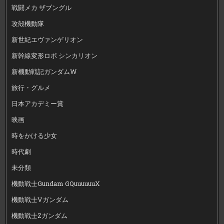
戦闘メカ ザブングル
攻殻機動隊
新世紀エヴァンゲリオン
新幹線変形ロボ シンカリオン
新機動戦記ガンダムW
旅行・グルメ
日本アカデミー賞
映画
時をかける少女
時代劇
未分類
機動戦士Gundam GQuuuuuuX
機動戦士Vガンダム
機動戦士Zガンダム