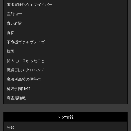
電脳冒険記ウェブダイバー
霊幻道士
青い経験
青春
革命機ヴァルヴレイヴ
韓国
髪の毛に良かったこと
魔境伝説アクロバンチ
魔法科高校の優等生
魔装学園H×H
麻雀最強戦
メタ情報
登録