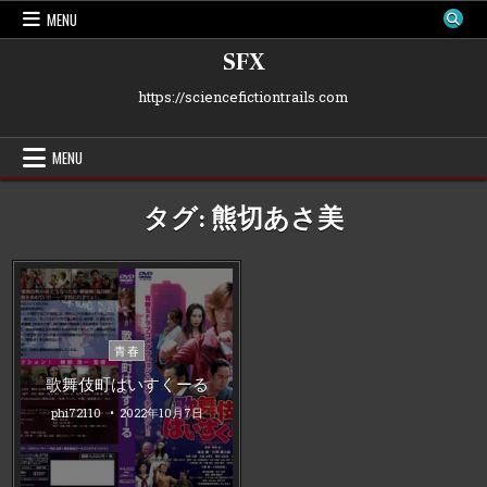
Skip
MENU
to
content
SFX
https://sciencefictiontrails.com
MENU
タグ:
熊切あさ美
Posted
青春
in
歌舞伎町はいすくーる
phi72110
2022年10月7日