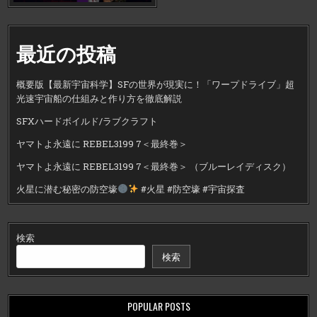
最近の投稿
概要版【最新宇宙科学】SFの世界が現実に！「ワープドライブ」超
光速宇宙船の仕組みと作り方を徹底解説
SFXハードボイルド/ラブクラフト
ヤマトよ永遠に REBEL3199 7＜最終巻＞
ヤマトよ永遠に REBEL3199 7＜最終巻＞ （ブルーレイディスク）
火星に潜む秘密の防空壕
#火星 #防空壕 #宇宙探査
検索
検索
POPULAR POSTS