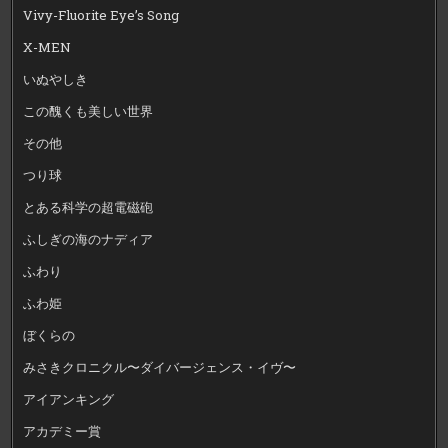
Vivy-Fluorite Eye’s Song
X-MEN
いぬやしき
この醜くも美しい世界
その他
つり球
とある科学の超電磁砲
ふしぎの海のナディア
ふわり
ふわ姫
ぼくらの
みさきクロニクル〜ダイバージェンス・イヴ〜
アイアンキング
アカデミー賞