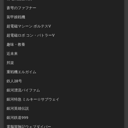
蒼穹のファフナー
装甲娘戦機
超電磁マシーン ボルテスV
超電磁ロボ コン・バトラーV
趣味・教養
近未来
邦楽
重戦機エルガイム
鉄人28号
銀河漂流バイファム
銀河特急 ミルキー☆サブウェイ
銀河英雄伝説
銀河鉄道999
電脳冒険記ウェブダイバー