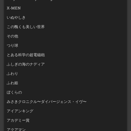
X-MEN
いぬやしき
この醜くも美しい世界
その他
つり球
とある科学の超電磁砲
ふしぎの海のナディア
ふわり
ふわ姫
ぼくらの
みさきクロニクル〜ダイバージェンス・イヴ〜
アイアンキング
アカデミー賞
アクアマン