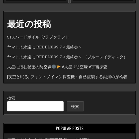
最近の投稿
SFXハードボイルド/ラブクラフト
ヤマトよ永遠に REBEL3199 7＜最終巻＞
ヤマトよ永遠に REBEL3199 7＜最終巻＞ （ブルーレイディスク）
火星に潜む秘密の防空壕
#火星 #防空壕 #宇宙探査
[夜空と眠る] フォン・ノイマン探査機：自己複製する銀河の探検者
検索
検索
POPULAR POSTS