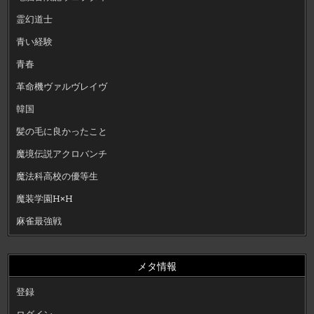
霊幻道士
青い経験
青春
革命機ヴァルヴレイヴ
韓国
髪の毛に良かったこと
魔境伝説アクロバンチ
魔法科高校の優等生
魔装学園H×H
麻雀最強戦
メタ情報
登録