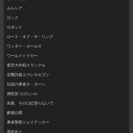
ルルシア
ロック
ロボット
ロード・オブ・ザ・リング
ワンダー・ガールズ
ワールドトリガー
亜空大作戦スラングル
交響詩篇エウレカセブン
伝説の勇者ダ・ガーン
偶然見つけたハル
先輩、その口紅塗らないで
劇場公開
勇者警察ジェイデッカー
原作あり