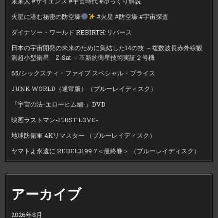
未来人 #サイエンス #宇宙時代 #ゆっくり解説
火星に潜む秘密の防空壕
#火星 #防空壕 #宇宙探査
ダイナソー・ワールド REBIRTH:リバース
日本の宇宙開発の未来のために集結した14の技 －複数波長赤外線観
測超小型衛星 Z-Sat －革新的衛星技術実証２号機
65/シックスティ・ファイブ スペシャル・プライス
JUNK WORLD（通常版）（ブルーレイディスク）
『宇宙の法-エローヒム編-』DVD
映画ラストマン-FIRST LOVE-
地球防衛軍 4Kリマスター （ブルーレイディスク）
ヤマトよ永遠に REBEL3199 7＜最終巻＞ （ブルーレイディスク）
アーカイブ
2026年8月