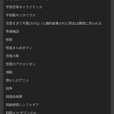
宇宙空母ギャラクティカ
宇宙船サジタリウス
完璧すぎて可愛げがないと婚約破棄された聖女は隣国に売られる
帝都物語
怪獣
怪盗きらめきマン
恐竜の島
想星のアクエリオン
感動
懐かしのアニメ
戦争
戦国自衛隊
戦姫絶唱シンフォギア
戦闘メカ ザブングル