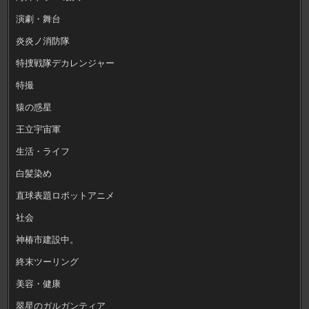
演劇・舞台
炎炎ノ消防隊
特捜戦隊デカレンジャー
特撮
猿の惑星
王立宇宙軍
生活・ライフ
白髪染め
直球表題ロボットアニメ
社会
神椿市建設中。
終末ツーリング
美容・健康
翠星のガルガンティア