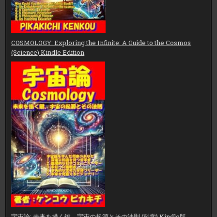
COSMOLOGY: Exploring the Infinite: A Guide to the Cosmos
(Science) Kindle Edition
宇宙論: 未来を描く鍵、宇宙の起源とその法則 (科学) Kindle版