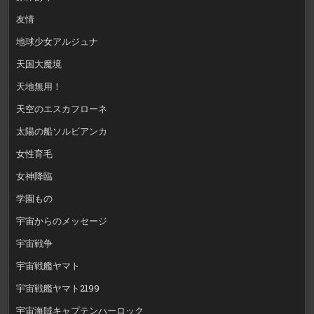
友情
地球少女アルジュナ
天国大魔境
天地無用！
天空のエスカフローネ
太陽の船ソルビアンカ
女性育毛
女神降臨
学園もの
宇宙からのメッセージ
宇宙戦争
宇宙戦艦ヤマト
宇宙戦艦ヤマト2199
宇宙海賊キャプテンハーロック