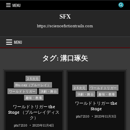
Skip
MENU
to
content
SFX
https://sciencefictiontrails.com
MENU
タグ:
溝口琢矢
Posted
2.5次元
in
Blu-ray（ブルーレイ）
Posted
2.5次元
ワールドトリガー
ワールドトリガー
演劇・舞台
in
演劇・舞台
趣味・教養
趣味・教養
ワールドトリガー the
ワールドトリガー the
Stage
Stage （ブルーレイディス
phi72110
2023年11月3日
ク）
phi72110
2023年11月4日