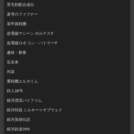
育毛剤配合成分
蒼穹のファフナー
装甲娘戦機
超電磁マシーン ボルテスV
超電磁ロボ コン・バトラーV
趣味・教養
近未来
邦楽
重戦機エルガイム
鉄人28号
銀河漂流バイファム
銀河特急 ミルキー☆サブウェイ
銀河英雄伝説
銀河鉄道999