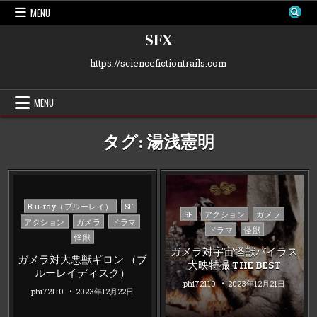
Skip
MENU
to
content
SFX
https://sciencefictiontrails.com
MENU
タグ:
湯浅憲明
Posted
Blu-ray（ブルーレイ）
SF
Posted
SF
アクション
ガメラ
in
アクション
ガメラ
ドラマ
in
ドラマ
怪獣
怪獣
ガメラ対宇宙怪獣バイラス
ガメラ対大悪獣ギロン （ブ
大映特撮 THE BEST
ルーレイディスク）
phi72110
2023年12月21日
phi72110
2023年12月22日