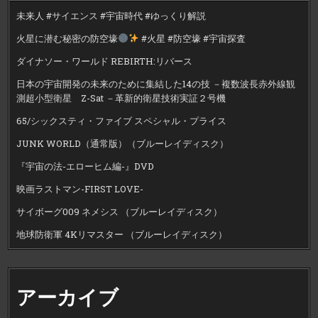
未来人 #サイエンス #宇宙時代 #ゆっくり解説
火星に潜む秘密の防空壕
#火星 #防空壕 #宇宙探査
ダイナソー・ワールド REBIRTH:リバース
日本の宇宙開発の未来のために集結した14の技 －複数波長赤外線観
測超小型衛星 Z-Sat －革新的衛星技術実証２号機
65/シックスティ・ファイブ スペシャル・プライス
JUNK WORLD（通常版）（ブルーレイディスク）
『宇宙の法-エローヒム編-』DVD
映画ラストマン-FIRST LOVE-
サイボーグ009 ネメシス （ブルーレイディスク）
地球防衛軍 4Kリマスター （ブルーレイディスク）
アーカイブ