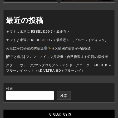
最近の投稿
ヤマトよ永遠に REBEL3199 7＜最終巻＞
ヤマトよ永遠に REBEL3199 7＜最終巻＞ （ブルーレイディスク）
火星に潜む秘密の防空壕
#火星 #防空壕 #宇宙探査
[夜空と眠る] フォン・ノイマン探査機：自己複製する銀河の探検者
スター・ウォーズ/マンダロリアン・アンド・グローグー 4K UHD ＋
ブルーレイ セット（4K ULTRA HD＋ブルーレイ）
検索
検索
POPULAR POSTS