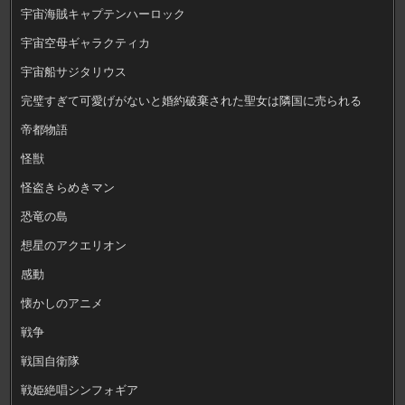
宇宙海賊キャプテンハーロック
宇宙空母ギャラクティカ
宇宙船サジタリウス
完璧すぎて可愛げがないと婚約破棄された聖女は隣国に売られる
帝都物語
怪獣
怪盗きらめきマン
恐竜の島
想星のアクエリオン
感動
懐かしのアニメ
戦争
戦国自衛隊
戦姫絶唱シンフォギア