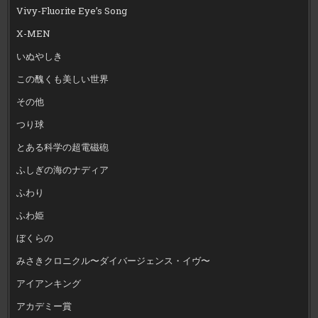
Vivy-Fluorite Eye’s Song
X-MEN
いぬやしき
この醜くも美しい世界
その他
つり球
とある科学の超電磁砲
ふしぎの海のナディア
ふわり
ふわ姫
ぼくらの
みさきクロニクル〜ダイバージェンス・イヴ〜
アイアンキング
アカデミー賞