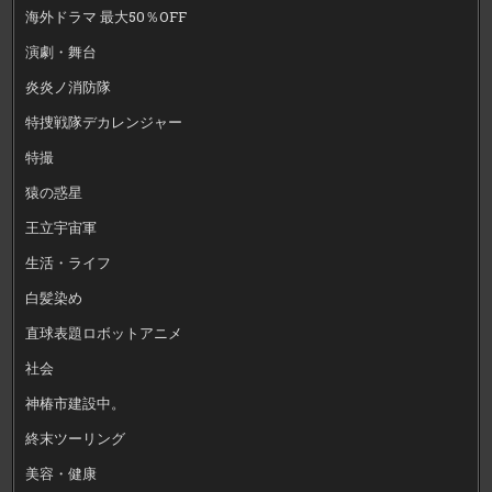
海外ドラマ 最大50％OFF
演劇・舞台
炎炎ノ消防隊
特捜戦隊デカレンジャー
特撮
猿の惑星
王立宇宙軍
生活・ライフ
白髪染め
直球表題ロボットアニメ
社会
神椿市建設中。
終末ツーリング
美容・健康