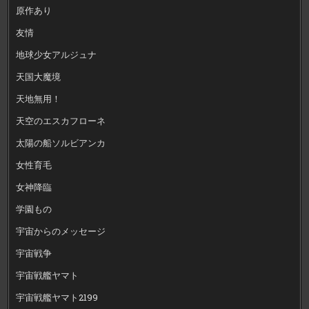
原作あり
友情
地球少女アルジュナ
天国大魔境
天地無用！
天空のエスカフローネ
太陽の船ソルビアンカ
女性育毛
女神降臨
学園もの
宇宙からのメッセージ
宇宙戦争
宇宙戦艦ヤマト
宇宙戦艦ヤマト2199