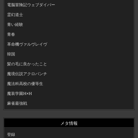
電脳冒険記ウェブダイバー
霊幻道士
青い経験
青春
革命機ヴァルヴレイヴ
韓国
髪の毛に良かったこと
魔境伝説アクロバンチ
魔法科高校の優等生
魔装学園H×H
麻雀最強戦
メタ情報
登録