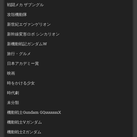
戦闘メカ ザブングル
攻殻機動隊
新世紀エヴァンゲリオン
新幹線変形ロボ シンカリオン
新機動戦記ガンダムW
旅行・グルメ
日本アカデミー賞
映画
時をかける少女
時代劇
未分類
機動戦士Gundam GQuuuuuuX
機動戦士Vガンダム
機動戦士Zガンダム