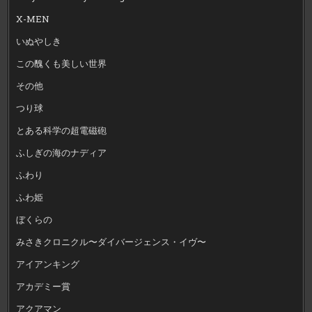
X-MEN
いぬやしき
この醜くも美しい世界
その他
つり球
とある科学の超電磁砲
ふしぎの海のナディア
ふわり
ふわ姫
ぼくらの
みさきクロニクル〜ダイバージェンス・イヴ〜
アイアンキング
アカデミー賞
アクアマン