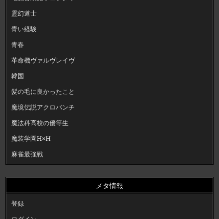
霊幻道士
青い経験
青春
革命機ヴァルヴレイヴ
韓国
髪の毛に良かったこと
魔境伝説アクロバンチ
魔法科高校の優等生
魔装学園H×H
麻雀最強戦
メタ情報
登録