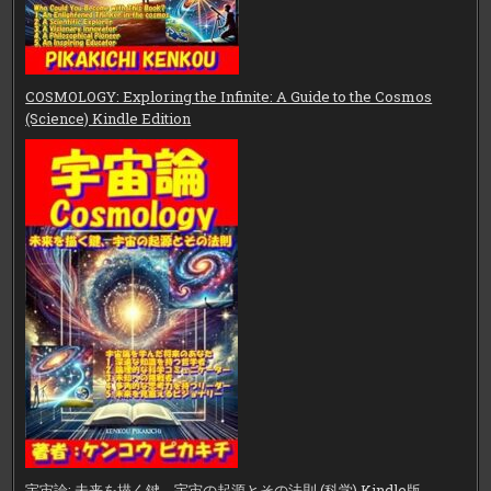
COSMOLOGY: Exploring the Infinite: A Guide to the Cosmos
(Science) Kindle Edition
宇宙論: 未来を描く鍵、宇宙の起源とその法則 (科学) Kindle版