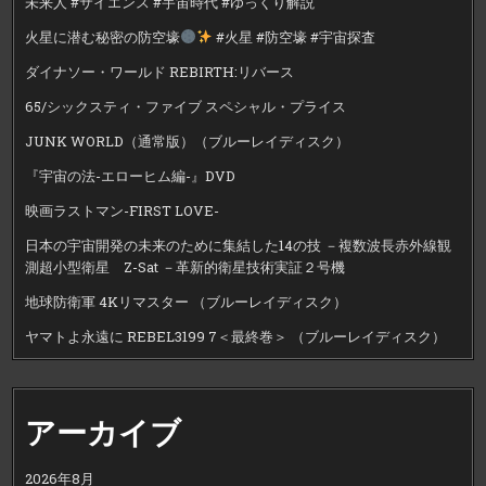
未来人 #サイエンス #宇宙時代 #ゆっくり解説
火星に潜む秘密の防空壕
#火星 #防空壕 #宇宙探査
ダイナソー・ワールド REBIRTH:リバース
65/シックスティ・ファイブ スペシャル・プライス
JUNK WORLD（通常版）（ブルーレイディスク）
『宇宙の法-エローヒム編-』DVD
映画ラストマン-FIRST LOVE-
日本の宇宙開発の未来のために集結した14の技 －複数波長赤外線観
測超小型衛星 Z-Sat －革新的衛星技術実証２号機
地球防衛軍 4Kリマスター （ブルーレイディスク）
ヤマトよ永遠に REBEL3199 7＜最終巻＞ （ブルーレイディスク）
アーカイブ
2026年8月