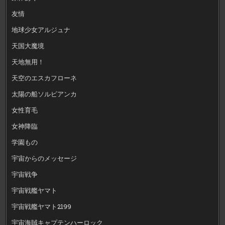
友情
地球少女アルジュナ
天国大魔境
天地無用！
天空のエスカフローネ
太陽の船ソルビアンカ
女性育毛
女神降臨
学園もの
宇宙からのメッセージ
宇宙戦争
宇宙戦艦ヤマト
宇宙戦艦ヤマト2199
宇宙海賊キャプテンハーロック