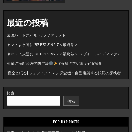
最近の投稿
SFXハードボイルド/ラブクラフト
ヤマトよ永遠に REBEL3199 7＜最終巻＞
ヤマトよ永遠に REBEL3199 7＜最終巻＞ （ブルーレイディスク）
火星に潜む秘密の防空壕
#火星 #防空壕 #宇宙探査
[夜空と眠る] フォン・ノイマン探査機：自己複製する銀河の探検者
検索
検索
POPULAR POSTS