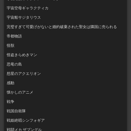
宇宙空母ギャラクティカ
宇宙船サジタリウス
完璧すぎて可愛げがないと婚約破棄された聖女は隣国に売られる
帝都物語
怪獣
怪盗きらめきマン
恐竜の島
想星のアクエリオン
感動
懐かしのアニメ
戦争
戦国自衛隊
戦姫絶唱シンフォギア
戦闘メカ ザブングル