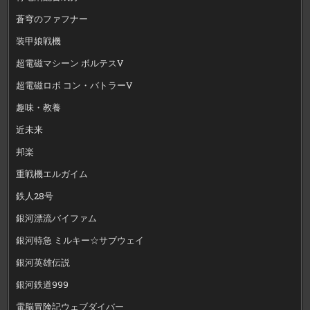
蒼穹のファフナー
装甲娘戦機
超電磁マシーン ボルテスV
超電磁ロボ コン・バトラーV
趣味・教養
近未来
邦楽
重戦機エルガイム
鉄人28号
銀河漂流バイファム
銀河特急 ミルキー☆サブウェイ
銀河英雄伝説
銀河鉄道999
電脳冒険記ウェブダイバー