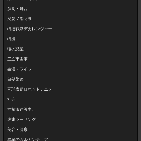
演劇・舞台
炎炎ノ消防隊
特捜戦隊デカレンジャー
特撮
猿の惑星
王立宇宙軍
生活・ライフ
白髪染め
直球表題ロボットアニメ
社会
神椿市建設中。
終末ツーリング
美容・健康
翠星のガルガンティア