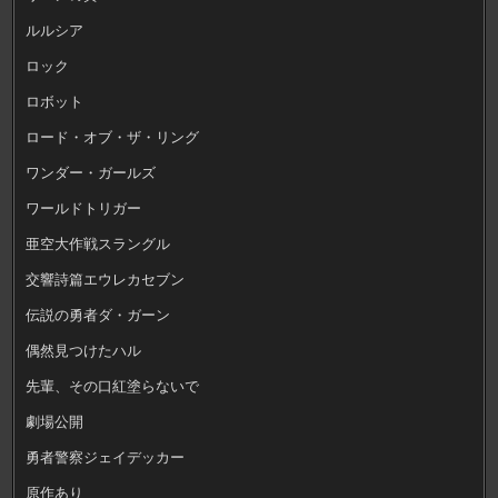
ルルシア
ロック
ロボット
ロード・オブ・ザ・リング
ワンダー・ガールズ
ワールドトリガー
亜空大作戦スラングル
交響詩篇エウレカセブン
伝説の勇者ダ・ガーン
偶然見つけたハル
先輩、その口紅塗らないで
劇場公開
勇者警察ジェイデッカー
原作あり