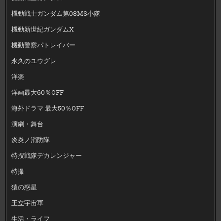
機動戦士ガンダム第08MS小隊
機動新世紀ガンダムX
機動警察パトレイバー
永久のユウグレ
洋楽
洋画最大60％OFF
海外ドラマ 最大50％OFF
演劇・舞台
炎炎ノ消防隊
特捜戦隊デカレンジャー
特撮
猿の惑星
王立宇宙軍
生活・ライフ