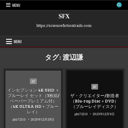
Skip
MENU
to
content
SFX
https://sciencefictiontrails.com
MENU
タグ:
渡辺謙
Posted
SF
Posted
in
SF
インセプション 4K UHD ＋
in
ブルーレイ セット（3枚組/
ザ・クリエイター/創造者
ペーパープレミアム付）
（Blu-ray Disc＋DVD）
（4K ULTRA HD＋ブルー
（ブルーレイディスク）
レイ）
phi72110
2023年12月9日
phi72110
2025年12月29日