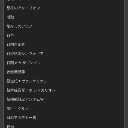
想星のアクエリオン
感動
懐かしのアニメ
戦争
戦国自衛隊
戦姫絶唱シンフォギア
戦闘メカ ザブングル
攻殻機動隊
新世紀エヴァンゲリオン
新幹線変形ロボ シンカリオン
新機動戦記ガンダムW
旅行・グルメ
日本アカデミー賞
映画