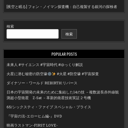
[夜空と眠る] フォン・ノイマン探査機：自己複製する銀河の探検者
検索
検索
POPULAR POSTS
未来人 #サイエンス #宇宙時代 #ゆっくり解説
火星に潜む秘密の防空壕
#火星 #防空壕 #宇宙探査
ダイナソー・ワールド REBIRTH:リバース
日本の宇宙開発の未来のために集結した14の技 －複数波長赤外線観
測超小型衛星 Z-Sat －革新的衛星技術実証２号機
65/シックスティ・ファイブ スペシャル・プライス
『宇宙の法-エローヒム編-』DVD
映画ラストマン-FIRST LOVE-