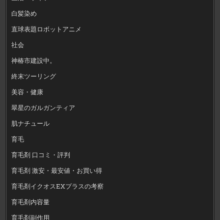
白髪染め
直球表題ロボットアニメ
社会
神椿市建設中。
終末ツーリング
美容・健康
翠星のガルガンティア
肌ナチュール
育毛
育毛剤 口コミ・評判
育毛剤 激安・最安値・お買い得
育毛剤イクオスEXプラスの考察
育毛剤内容量
育毛剤副作用