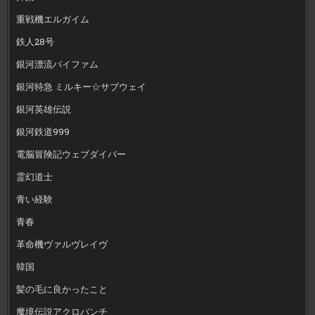
重戦機エルガイム
鉄人28号
銀河漂流バイファム
銀河特急 ミルキー☆サブウェイ
銀河英雄伝説
銀河鉄道999
電脳冒険記ウェブダイバー
霊幻道士
青い経験
青春
革命機ヴァルヴレイヴ
韓国
髪の毛に良かったこと
魔境伝説アクロバンチ