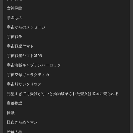
女神降臨
学園もの
宇宙からのメッセージ
宇宙戦争
宇宙戦艦ヤマト
宇宙戦艦ヤマト2199
宇宙海賊キャプテンハーロック
宇宙空母ギャラクティカ
宇宙船サジタリウス
完璧すぎて可愛げがないと婚約破棄された聖女は隣国に売られる
帝都物語
怪獣
怪盗きらめきマン
恐竜の島