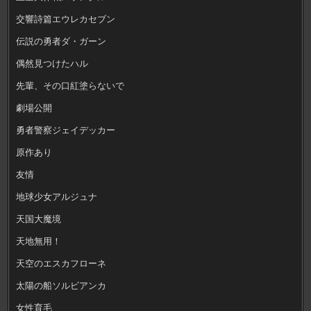
交響詩篇エウレカセブン
伝説の勇者ダ・ガーン
偶然見つけたハル
先輩、その口紅塗らないで
劇場公開
勇者警察ジェイデッカー
原作あり
友情
地球少女アルジュナ
天国大魔境
天地無用！
天空のエスカフローネ
太陽の船ソルビアンカ
女性育毛