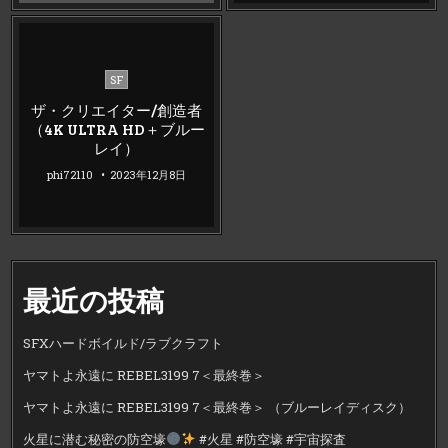
Posted
SF
in
ザ・クリエイター/創造者
（4K ULTRA HD＋ブルー
レイ）
phi72110
2023年12月8日
最近の投稿
SFXハードボイルド/ラブクラフト
ヤマトよ永遠に REBEL3199 7＜最終巻＞
ヤマトよ永遠に REBEL3199 7＜最終巻＞ （ブルーレイディスク）
火星に潜む秘密の防空壕
#火星 #防空壕 #宇宙探査