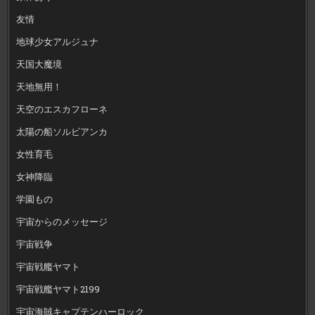
友情
地球少女アルジュナ
天国大魔境
天地無用！
天空のエスカフローネ
太陽の船ソルビアンカ
女性育毛
女神降臨
学園もの
宇宙からのメッセージ
宇宙戦争
宇宙戦艦ヤマト
宇宙戦艦ヤマト2199
宇宙海賊キャプテンハーロック