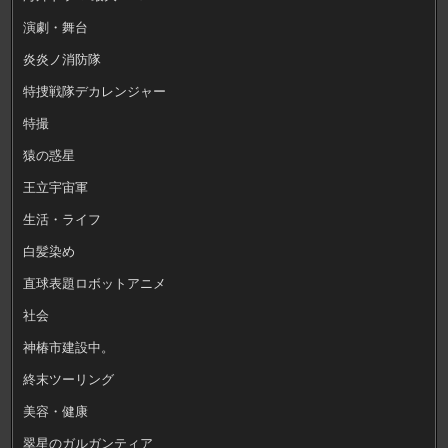
演劇・舞台
炎炎ノ消防隊
特捜戦隊デカレンジャー
特撮
猿の惑星
王立宇宙軍
生活・ライフ
白髪染め
直球表題ロボットアニメ
社会
神椿市建設中。
終末ツーリング
美容・健康
翠星のガルガンティア