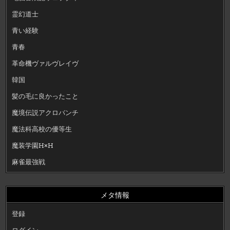
霊幻道士
青い経験
青春
革命機ヴァルヴレイヴ
韓国
髪の毛に良かったこと
魔境伝説アクロバンチ
魔法科高校の優等生
魔装学園H×H
麻雀最強戦
メタ情報
登録