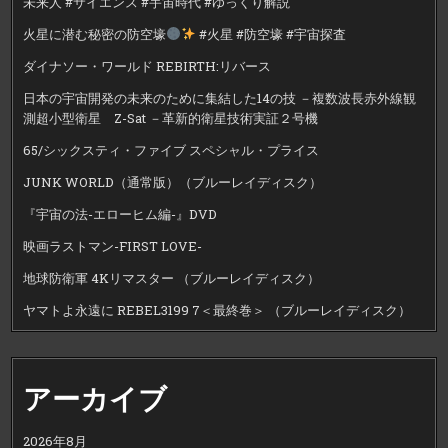
未来人 #サイエンス #宇宙時代 #ゆっくり解説
火星に潜む秘密の防空壕
#火星 #防空壕 #宇宙探査
ダイナソー・ワールド REBIRTH:リバース
日本の宇宙開発の未来のために集結した14の技 －複数波長赤外線観
測超小型衛星 Z-Sat －革新的衛星技術実証２号機
65/シックスティ・ファイブ スペシャル・プライス
JUNK WORLD（通常版）（ブルーレイディスク）
『宇宙の法-エローヒム編-』DVD
映画ラストマン-FIRST LOVE-
地球防衛軍 4Kリマスター （ブルーレイディスク）
ヤマトよ永遠に REBEL3199 7＜最終巻＞ （ブルーレイディスク）
アーカイブ
2026年8月