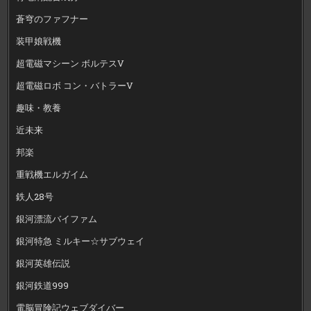
蒼穹のファフナー
装甲娘戦機
超電磁マシーン ボルテスV
超電磁ロボ コン・バトラーV
趣味・教養
近未来
邦楽
重戦機エルガイム
鉄人28号
銀河漂流バイファム
銀河特急 ミルキー☆サブウェイ
銀河英雄伝説
銀河鉄道999
電脳冒険記ウェブダイバー