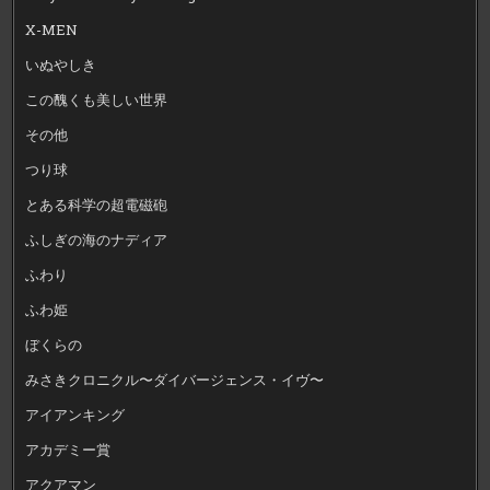
X-MEN
いぬやしき
この醜くも美しい世界
その他
つり球
とある科学の超電磁砲
ふしぎの海のナディア
ふわり
ふわ姫
ぼくらの
みさきクロニクル〜ダイバージェンス・イヴ〜
アイアンキング
アカデミー賞
アクアマン