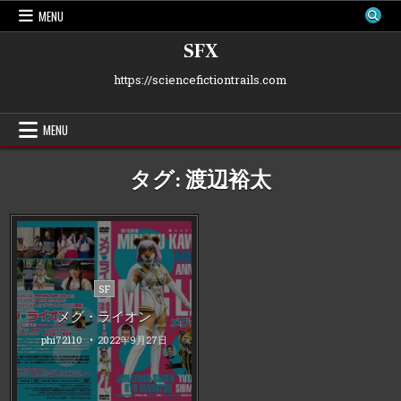
Skip
MENU
to
content
SFX
https://sciencefictiontrails.com
MENU
タグ:
渡辺裕太
Posted
SF
in
メグ・ライオン
phi72110
2022年9月27日