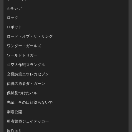
ルルシア
ロック
ロボット
ロード・オブ・ザ・リング
ワンダー・ガールズ
ワールドトリガー
亜空大作戦スラングル
交響詩篇エウレカセブン
伝説の勇者ダ・ガーン
偶然見つけたハル
先輩、その口紅塗らないで
劇場公開
勇者警察ジェイデッカー
原作あり