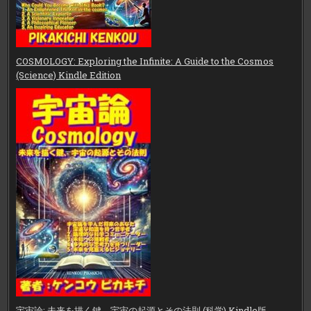
COSMOLOGY: Exploring the Infinite: A Guide to the Cosmos
(Science) Kindle Edition
宇宙論: 未来を描く鍵、宇宙の起源とその法則 (科学) Kindle版