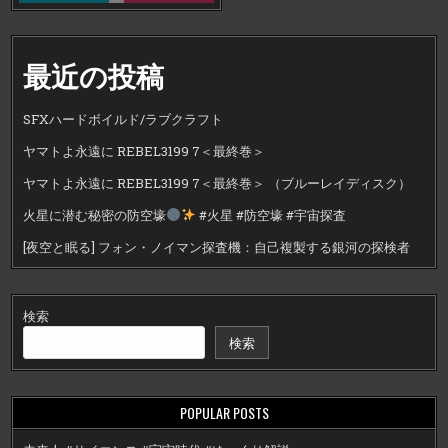
最近の投稿
SFXハードボイルド/ラブクラフト
ヤマトよ永遠に REBEL3199 7＜最終巻＞
ヤマトよ永遠に REBEL3199 7＜最終巻＞ （ブルーレイディスク）
火星に潜む秘密の防空壕
#火星 #防空壕 #宇宙探査
[夜空と眠る] フォン・ノイマン探査機：自己複製する銀河の探検者
検索
検索
POPULAR POSTS