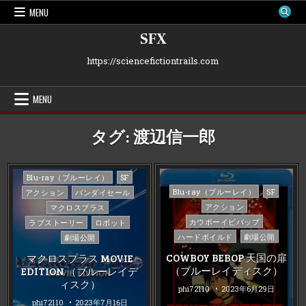
Skip
MENU
to
content
SFX
https://sciencefictiontrails.com
MENU
タグ:
渡辺信一郎
Posted
Blu-ray（ブルーレイ）
SF
in
Posted
Blu-ray（ブルーレイ）
SF
アクション
バンダイセール
in
アクション
マクロスプラス
カウボーイビバップ
ラブストーリー
ロボット
ハードボイルド
劇場公開
劇場公開
COWBOY BEBOP 天国の扉
マクロスプラス MOVIE
（ブルーレイディスク）
EDITION （ブルーレイデ
ィスク）
phi72110
2023年6月29日
phi72110
2023年7月16日