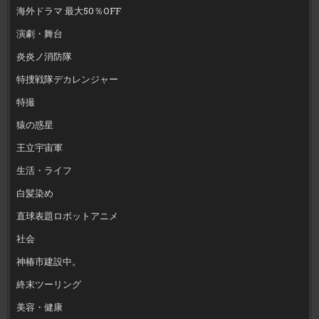
海外ドラマ 最大50％OFF
演劇・舞台
炎炎ノ消防隊
特捜戦隊デカレンジャー
特撮
猿の惑星
王立宇宙軍
生活・ライフ
白髪染め
直球表題ロボットアニメ
社会
神椿市建設中。
終末ツーリング
美容・健康