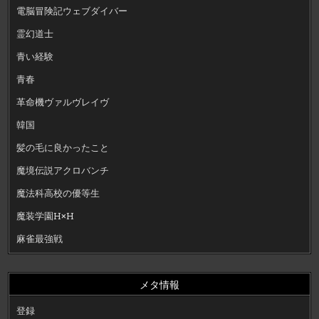
電脳冒険記ウェブダイバー
霊幻道士
青い経験
青春
革命機ヴァルヴレイヴ
韓国
髪の毛に良かったこと
魔境伝説アクロバンチ
魔法科高校の優等生
魔装学園H×H
麻雀最強戦
メタ情報
登録