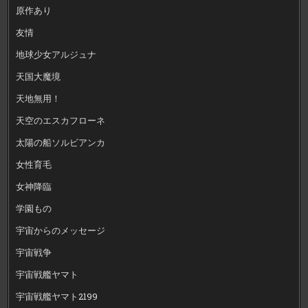
原作あり
友情
地球少女アルジュナ
天国大魔境
天地無用！
天空のエスカフローネ
太陽の船ソルビアンカ
女性育毛
女神降臨
学園もの
宇宙からのメッセージ
宇宙戦争
宇宙戦艦ヤマト
宇宙戦艦ヤマト2199