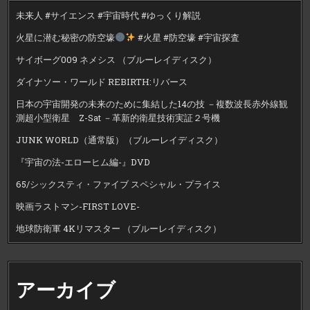
未来人 #サイエンス #宇宙時代 #ゆっくり解説
火星に潜む秘密の防空壕
#火星 #防空壕 #宇宙探査
サイボーグ009 ネメシス （ブルーレイディスク）
ダイナソー・ワールド REBIRTH:リバース
日本の宇宙開発の未来のために集結した14の技 －複数波長赤外線観
測超小型衛星 Z-Sat －革新的衛星技術実証２号機
JUNK WORLD（通常版）（ブルーレイディスク）
『宇宙の法-エローヒム編-』DVD
65/シックスティ・ファイブ スペシャル・プライス
映画ラストマン-FIRST LOVE-
地球防衛軍 4Kリマスター （ブルーレイディスク）
アーカイブ