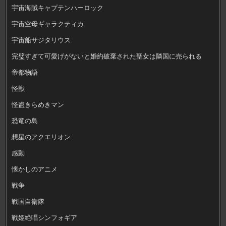
宇宙海賊キャプテンハーロック
宇宙空母ギャラクティカ
宇宙船サジタリウス
完璧すぎて可愛げがないと婚約破棄された聖女は隣国に売られる
帝都物語
怪獣
怪盗きらめきマン
恐竜の島
想星のアクエリオン
感動
懐かしのアニメ
戦争
戦国自衛隊
戦姫絶唱シンフォギア