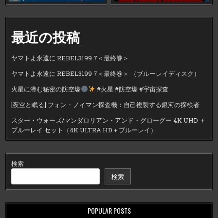
最近の投稿
ヤマトよ永遠に REBEL3199 7＜最終巻＞
ヤマトよ永遠に REBEL3199 7＜最終巻＞ （ブルーレイディスク）
火星に潜む秘密の防空壕
#火星 #防空壕 #宇宙探査
[夜空と眠る] フォン・ノイマン探査機：自己複製する銀河の探検者
スター・ウォーズ/マンダロリアン・アンド・グローグー 4K UHD ＋
ブルーレイ セット（4K ULTRA HD＋ブルーレイ）
検索
検索
POPULAR POSTS