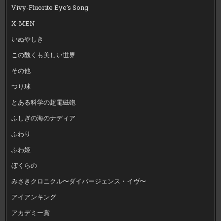
Vivy-Fluorite Eye’s Song
X-MEN
いぬやしき
この醜くも美しい世界
その他
つり球
とある科学の超電磁砲
ふしぎの海のナディア
ふわり
ふわ姫
ぼくらの
みさきクロニクル〜ダイバージェンス・イヴ〜
アイアンキング
アカデミー賞