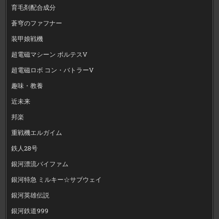
育毛剤配合成分
蒼穹のファフナー
装甲娘戦機
超電磁マシーン ボルテスV
超電磁ロボ コン・バトラーV
趣味・教養
近未来
邦楽
重戦機エルガイム
鉄人28号
銀河漂流バイファム
銀河特急 ミルキー☆サブウェイ
銀河英雄伝説
銀河鉄道999