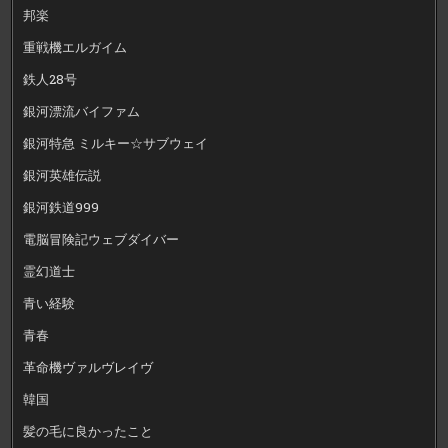
邦楽
重戦機エルガイム
鉄人28号
銀河漂流バイファム
銀河特急 ミルキー☆サブウェイ
銀河英雄伝説
銀河鉄道999
電脳冒険記ウェブダイバー
霊幻道士
青い経験
青春
革命機ヴァルヴレイヴ
韓国
髪の毛に良かったこと