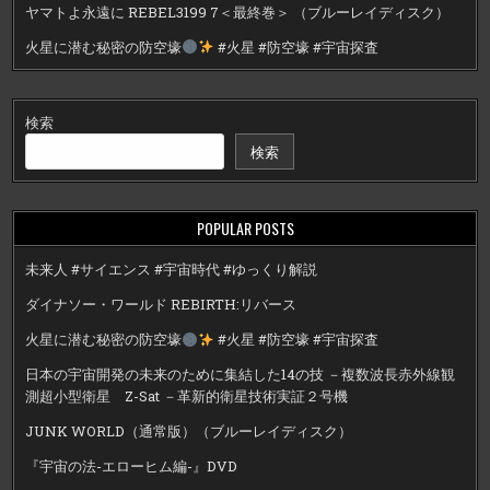
ヤマトよ永遠に REBEL3199 7＜最終巻＞ （ブルーレイディスク）
火星に潜む秘密の防空壕
#火星 #防空壕 #宇宙探査
検索
検索
POPULAR POSTS
未来人 #サイエンス #宇宙時代 #ゆっくり解説
ダイナソー・ワールド REBIRTH:リバース
火星に潜む秘密の防空壕
#火星 #防空壕 #宇宙探査
日本の宇宙開発の未来のために集結した14の技 －複数波長赤外線観
測超小型衛星 Z-Sat －革新的衛星技術実証２号機
JUNK WORLD（通常版）（ブルーレイディスク）
『宇宙の法-エローヒム編-』DVD