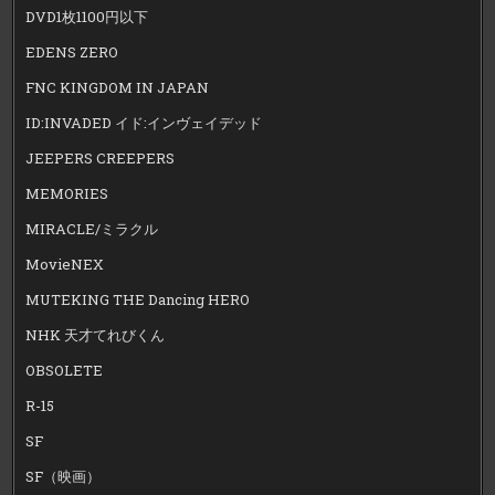
DVD1枚1100円以下
EDENS ZERO
FNC KINGDOM IN JAPAN
ID:INVADED イド:インヴェイデッド
JEEPERS CREEPERS
MEMORIES
MIRACLE/ミラクル
MovieNEX
MUTEKING THE Dancing HERO
NHK 天才てれびくん
OBSOLETE
R-15
SF
SF（映画）