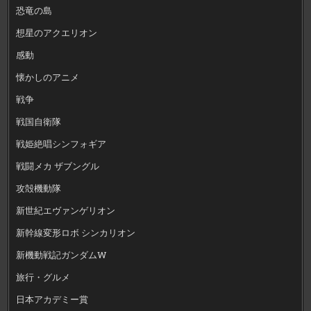
恐竜の島
想星のアクエリオン
感動
懐かしのアニメ
戦争
戦国自衛隊
戦姫絶唱シンフォギア
戦闘メカ ザブングル
攻殻機動隊
新世紀エヴァンゲリオン
新幹線変形ロボ シンカリオン
新機動戦記ガンダムW
旅行・グルメ
日本アカデミー賞