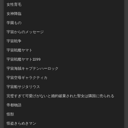
女性育毛
女神降臨
学園もの
宇宙からのメッセージ
宇宙戦争
宇宙戦艦ヤマト
宇宙戦艦ヤマト2199
宇宙海賊キャプテンハーロック
宇宙空母ギャラクティカ
宇宙船サジタリウス
完璧すぎて可愛げがないと婚約破棄された聖女は隣国に売られる
帝都物語
怪獣
怪盗きらめきマン