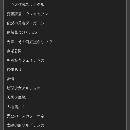
亜空大作戦スラングル
交響詩篇エウレカセブン
伝説の勇者ダ・ガーン
偶然見つけたハル
先輩、その口紅塗らないで
劇場公開
勇者警察ジェイデッカー
原作あり
友情
地球少女アルジュナ
天国大魔境
天地無用！
天空のエスカフローネ
太陽の船ソルビアンカ