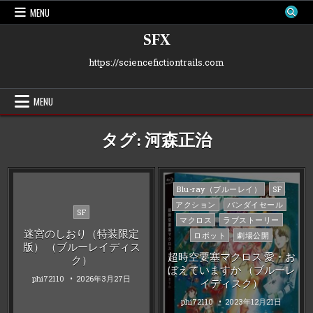
Skip
MENU
to
content
SFX
https://sciencefictiontrails.com
MENU
タグ:
河森正治
Posted
Blu-ray（ブルーレイ）
SF
in
アクション
バンダイセール
Posted
SF
マクロス
ラブストーリー
in
迷宮のしおり（特装限定
ロボット
劇場公開
版） （ブルーレイディス
超時空要塞マクロス 愛・お
ク）
ぼえていますか （ブルーレ
phi72110
2026年3月27日
イディスク）
phi72110
2023年12月21日