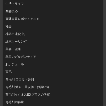
生活・ライフ
白髪染め
直球表題ロボットアニメ
社会
神椿市建設中。
終末ツーリング
美容・健康
翠星のガルガンティア
肌ナチュール
育毛
育毛剤 口コミ・評判
育毛剤 激安・最安値・お買い得
育毛剤イクオスEXプラスの考察
育毛剤内容量