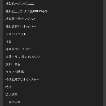
機動戦士ガンダムZZ
機動戦士ガンダム第08MS小隊
機動新世紀ガンダムX
機動警察パトレイバー
永久のユウグレ
洋楽
洋画最大60％OFF
海外ドラマ 最大50％OFF
演劇・舞台
炎炎ノ消防隊
特捜戦隊デカレンジャー
特撮
猿の惑星
王立宇宙軍