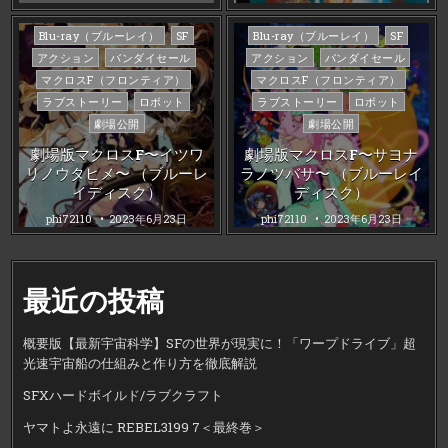
Posted
Posted
Blu-ray（ブルーレイ）
SF
Blu-ray（ブルーレイ）
SF
in
in
アクション
バンダイセール
アクション
バンダイセール
マクロスF（フロンティア）
マクロスF（フロンティア）
ラブストーリー
ロボット
ラブストーリー
ロボット
劇場公開
劇場公開
劇場版マクロスF〜イツワ
劇場版マクロスF〜サヨナ
リノウタヒメ〜 （ブルーレ
ラノツバサ〜 （ブルーレイ
イディスク）
ディスク）
phi72110
2023年6月23日
phi72110
2023年6月23日
最近の投稿
概要版【最新宇宙科学】SFの世界が現実に！「ワープドライブ」超
光速宇宙船の仕組みと作り方を徹底解説
SFXハードボイルド/ラブクラフト
ヤマトよ永遠に REBEL3199 7＜最終巻＞