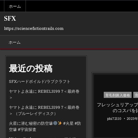
Skip
ホーム
to
content
SFX
https://sciencefictiontrails.com
ホーム
最近の投稿
SFXハードボイルド/ラブクラフト
ヤマトよ永遠に REBEL3199 7＜最終巻
Posted
育毛剤購入価格
＞
in
フレッシュリアッ
ヤマトよ永遠に REBEL3199 7＜最終巻
のコスパを
＞ （ブルーレイディスク）
phi72110
2023
火星に潜む秘密の防空壕
#火星 #防
空壕 #宇宙探査