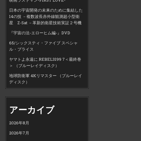
日本の宇宙開発の未来のために集結した
14の技 －複数波長赤外線観測超小型衛
星 Z-Sat －革新的衛星技術実証２号機
『宇宙の法-エローヒム編-』DVD
65/シックスティ・ファイブ スペシャ
ル・プライス
ヤマトよ永遠に REBEL3199 7＜最終巻
＞ （ブルーレイディスク）
地球防衛軍 4Kリマスター （ブルーレイ
ディスク）
アーカイブ
2026年8月
2026年7月