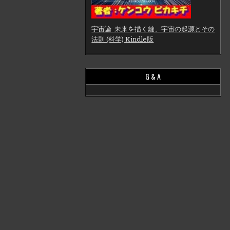
宇宙論: 未来を描く鍵、宇宙の起源とその
法則 (科学) Kindle版
G & A