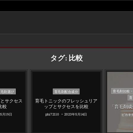
タグ:
比較
Posted
Posted
育毛剤比較
育毛剤選び
育毛剤配合成分
in
in
育
プとサクセス
育毛トニックのフレッシュリア
比較
ップとサクセスを比較
「育毛剤成
年5月19日
phi72110
2023年5月14日
ピカキ