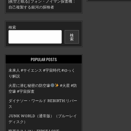
[夜空と眠る] フォン・ノイマン探査機：
自己複製する銀河の探検者
検索
検
索
POPULAR POSTS
未来人 #サイエンス #宇宙時代 #ゆっく
り解説
火星に潜む秘密の防空壕
#火星 #防
空壕 #宇宙探査
ダイナソー・ワールド REBIRTH:リバー
ス
JUNK WORLD（通常版）（ブルーレイ
ディスク）
映画ラストマン-FIRST LOVE-