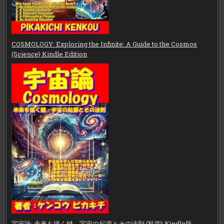
COSMOLOGY: Exploring the Infinite: A Guide to the Cosmos
(Science) Kindle Edition
宇宙論: 未来を描く鍵、宇宙の起源とその法則 (科学) Kindle版