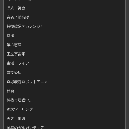
演劇・舞台
炎炎ノ消防隊
特捜戦隊デカレンジャー
特撮
猿の惑星
王立宇宙軍
生活・ライフ
白髪染め
直球表題ロボットアニメ
社会
神椿市建設中。
終末ツーリング
美容・健康
翠星のガルガンティア