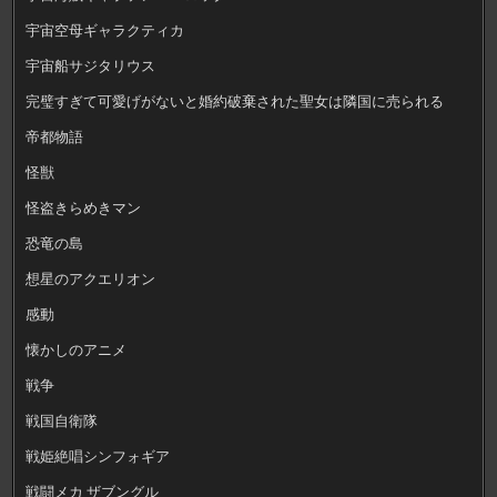
宇宙空母ギャラクティカ
宇宙船サジタリウス
完璧すぎて可愛げがないと婚約破棄された聖女は隣国に売られる
帝都物語
怪獣
怪盗きらめきマン
恐竜の島
想星のアクエリオン
感動
懐かしのアニメ
戦争
戦国自衛隊
戦姫絶唱シンフォギア
戦闘メカ ザブングル