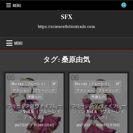
Skip
MENU
to
content
SFX
https://sciencefictiontrails.com
MENU
タグ:
桑原由気
Posted
Posted
Blu-ray（ブルーレイ）
SF
Blu-ray（ブルーレイ）
SF
in
in
アクション
フリージング
アクション
フリージング
学園もの
学園もの
フリージング ヴァイブレー
フリージング ヴァイブレー
ション Vol.5 （ブルーレイ
ション Vol.6 （ブルーレイ
ディスク）
ディスク）
phi72110
2024年2月4日
phi72110
2023年11月30日