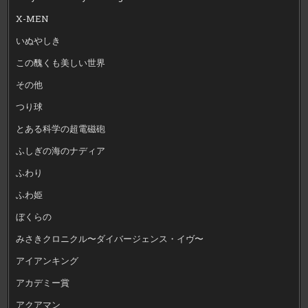
X-MEN
いぬやしき
この醜くも美しい世界
その他
つり球
とある科学の超電磁砲
ふしぎの海のナディア
ふわり
ふわ姫
ぼくらの
みさきクロニクル〜ダイバージェンス・イヴ〜
アイアンキング
アカデミー賞
アクアマン