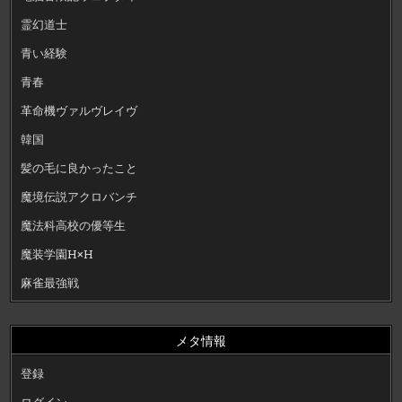
霊幻道士
青い経験
青春
革命機ヴァルヴレイヴ
韓国
髪の毛に良かったこと
魔境伝説アクロバンチ
魔法科高校の優等生
魔装学園H×H
麻雀最強戦
メタ情報
登録