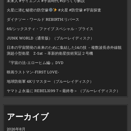
未来人 #サイエンス #宇宙時代 #ゆっくり解説
火星に潜む秘密の防空壕
#火星 #防空壕 #宇宙探査
ダイナソー・ワールド REBIRTH:リバース
65/シックスティ・ファイブ スペシャル・プライス
JUNK WORLD（通常版）（ブルーレイディスク）
日本の宇宙開発の未来のために集結した14の技 －複数波長赤外線観
測超小型衛星 Z-Sat －革新的衛星技術実証２号機
『宇宙の法-エローヒム編-』DVD
映画ラストマン-FIRST LOVE-
地球防衛軍 4Kリマスター （ブルーレイディスク）
ヤマトよ永遠に REBEL3199 7＜最終巻＞ （ブルーレイディスク）
アーカイブ
2026年8月