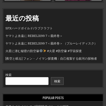
最近の投稿
SFXハードボイルド/ラブクラフト
ヤマトよ永遠に REBEL3199 7＜最終巻＞
ヤマトよ永遠に REBEL3199 7＜最終巻＞ （ブルーレイディスク）
火星に潜む秘密の防空壕
#火星 #防空壕 #宇宙探査
[夜空と眠る] フォン・ノイマン探査機：自己複製する銀河の探検者
検索
検索
POPULAR POSTS