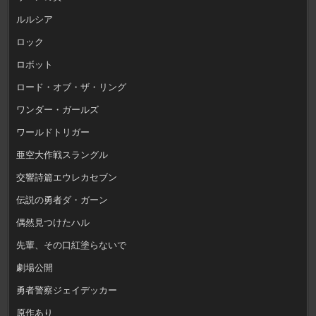
ルルシア
ロック
ロボット
ロード・オブ・ザ・リング
ワンダー・ガールズ
ワールドトリガー
亜空大作戦スラングル
交響詩篇エウレカセブン
伝説の勇者ダ・ガーン
偶然見つけたハル
先輩、その口紅塗らないで
劇場公開
勇者警察ジェイデッカー
原作あり