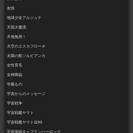
友情
地球少女アルジュナ
天国大魔境
天地無用！
天空のエスカフローネ
太陽の船ソルビアンカ
女性育毛
女神降臨
学園もの
宇宙からのメッセージ
宇宙戦争
宇宙戦艦ヤマト
宇宙戦艦ヤマト2199
宇宙海賊キャプテンハーロック