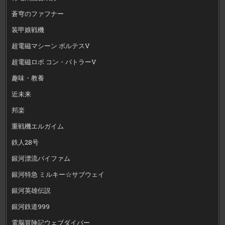
蒼穹のファフナー
装甲娘戦機
超電磁マシーン ボルテスV
超電磁ロボ コン・バトラーV
趣味・教養
近未来
邦楽
重戦機エルガイム
鉄人28号
銀河漂流バイファム
銀河特急 ミルキー☆サブウェイ
銀河英雄伝説
銀河鉄道999
電脳冒険記ウェブダイバー