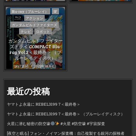
Posted
Blu-ray（ブルーレイ）
SF
in
アクション
ガンダムビルドファイターズ
テレビ
ロボット
ガンダムビルドファイター
ズトライ COMPACT Blu-
ray Vol.2＜最終巻＞ （ブ
ルーレイディスク）
phi72110
2022年10月1日
最近の投稿
ヤマトよ永遠に REBEL3199 7＜最終巻＞
ヤマトよ永遠に REBEL3199 7＜最終巻＞ （ブルーレイディスク）
火星に潜む秘密の防空壕
#火星 #防空壕 #宇宙探査
[夜空と眠る] フォン・ノイマン探査機：自己複製する銀河の探検者