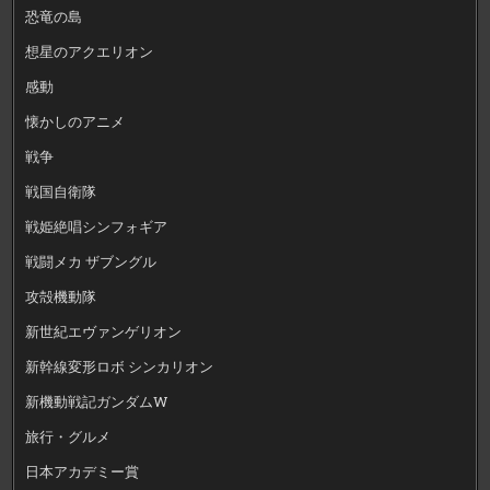
恐竜の島
想星のアクエリオン
感動
懐かしのアニメ
戦争
戦国自衛隊
戦姫絶唱シンフォギア
戦闘メカ ザブングル
攻殻機動隊
新世紀エヴァンゲリオン
新幹線変形ロボ シンカリオン
新機動戦記ガンダムW
旅行・グルメ
日本アカデミー賞