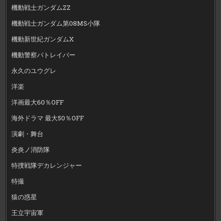
機動戦士ガンダムZZ
機動戦士ガンダム第08MS小隊
機動新世紀ガンダムX
機動警察パトレイバー
永久のユウグレ
洋楽
洋画最大60％OFF
海外ドラマ 最大50％OFF
演劇・舞台
炎炎ノ消防隊
特捜戦隊デカレンジャー
特撮
猿の惑星
王立宇宙軍