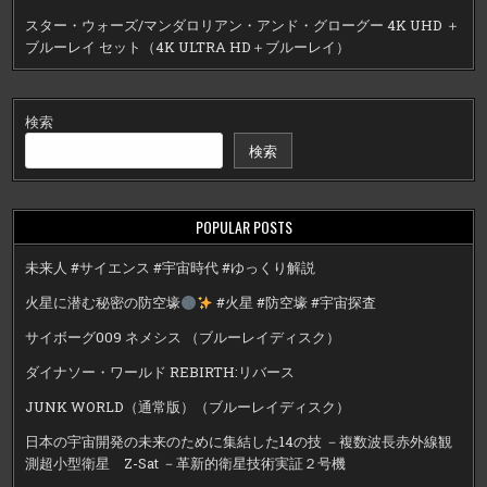
スター・ウォーズ/マンダロリアン・アンド・グローグー 4K UHD ＋
ブルーレイ セット（4K ULTRA HD＋ブルーレイ）
検索
検索
POPULAR POSTS
未来人 #サイエンス #宇宙時代 #ゆっくり解説
火星に潜む秘密の防空壕
#火星 #防空壕 #宇宙探査
サイボーグ009 ネメシス （ブルーレイディスク）
ダイナソー・ワールド REBIRTH:リバース
JUNK WORLD（通常版）（ブルーレイディスク）
日本の宇宙開発の未来のために集結した14の技 －複数波長赤外線観
測超小型衛星 Z-Sat －革新的衛星技術実証２号機