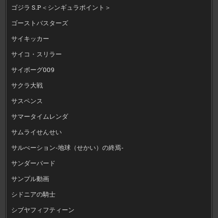
ゴジラ S.P＜シンギュラポイント＞
ゴーストバスターズ
サイキッカー
サイコ・スリラー
サイボーグ009
サクラ大戦
サスペンス
サマータイムレンダ
サムライせんせい
サルべーション-地球（せかい）の終焉-
サンダーバード
サンプル動画
シドニアの騎士
シブヤフィフティーン