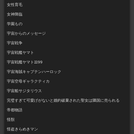
女性育毛
女神降臨
学園もの
宇宙からのメッセージ
宇宙戦争
宇宙戦艦ヤマト
宇宙戦艦ヤマト2199
宇宙海賊キャプテンハーロック
宇宙空母ギャラクティカ
宇宙船サジタリウス
完璧すぎて可愛げがないと婚約破棄された聖女は隣国に売られる
帝都物語
怪獣
怪盗きらめきマン