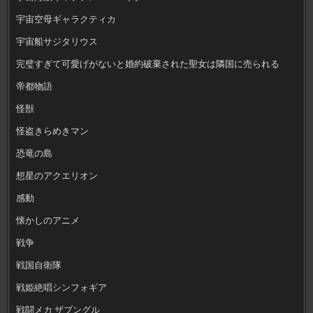
宇宙空母ギャラクティカ
宇宙船サジタリウス
完璧すぎて可愛げがないと婚約破棄された聖女は隣国に売られる
帝都物語
怪獣
怪盗きらめきマン
恐竜の島
想星のアクエリオン
感動
懐かしのアニメ
戦争
戦国自衛隊
戦姫絶唱シンフォギア
戦闘メカ ザブングル