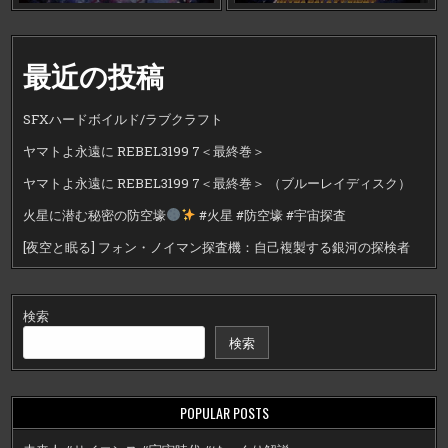
最近の投稿
SFXハードボイルド/ラブクラフト
ヤマトよ永遠に REBEL3199 7＜最終巻＞
ヤマトよ永遠に REBEL3199 7＜最終巻＞ （ブルーレイディスク）
火星に潜む秘密の防空壕
#火星 #防空壕 #宇宙探査
[夜空と眠る] フォン・ノイマン探査機：自己複製する銀河の探検者
検索
検索
POPULAR POSTS