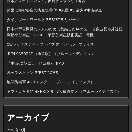
未来人 #サイエンス #宇宙時代 #ゆっくり解説
火星に潜む秘密の防空壕
#火星 #防空壕 #宇宙探査
ダイナソー・ワールド REBIRTH:リバース
日本の宇宙開発の未来のために集結した14の技 －複数波長赤外線観
測超小型衛星 Z-Sat －革新的衛星技術実証２号機
65/シックスティ・ファイブ スペシャル・プライス
JUNK WORLD（通常版）（ブルーレイディスク）
『宇宙の法-エローヒム編-』DVD
映画ラストマン-FIRST LOVE-
地球防衛軍 4Kリマスター （ブルーレイディスク）
ヤマトよ永遠に REBEL3199 7＜最終巻＞ （ブルーレイディスク）
アーカイブ
2026年8月