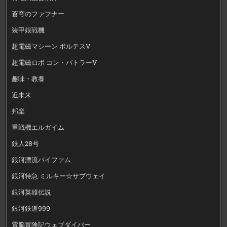
蒼穹のファフナー
装甲娘戦機
超電磁マシーン ボルテスV
超電磁ロボ コン・バトラーV
趣味・教養
近未来
邦楽
重戦機エルガイム
鉄人28号
銀河漂流バイファム
銀河特急 ミルキー☆サブウェイ
銀河英雄伝説
銀河鉄道999
電脳冒険記ウェブダイバー