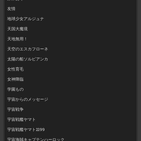
友情
地球少女アルジュナ
天国大魔境
天地無用！
天空のエスカフローネ
太陽の船ソルビアンカ
女性育毛
女神降臨
学園もの
宇宙からのメッセージ
宇宙戦争
宇宙戦艦ヤマト
宇宙戦艦ヤマト2199
宇宙海賊キャプテンハーロック