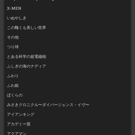
X-MEN
いぬやしき
この醜くも美しい世界
その他
つり球
とある科学の超電磁砲
ふしぎの海のナディア
ふわり
ふわ姫
ぼくらの
みさきクロニクル〜ダイバージェンス・イヴ〜
アイアンキング
アカデミー賞
アクアマン