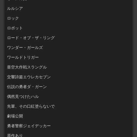
ルルシア
ロック
ロボット
ロード・オブ・ザ・リング
ワンダー・ガールズ
ワールドトリガー
亜空大作戦スラングル
交響詩篇エウレカセブン
伝説の勇者ダ・ガーン
偶然見つけたハル
先輩、その口紅塗らないで
劇場公開
勇者警察ジェイデッカー
原作あり