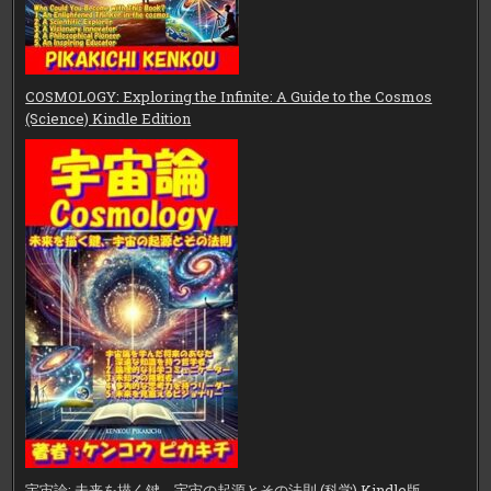
COSMOLOGY: Exploring the Infinite: A Guide to the Cosmos
(Science) Kindle Edition
宇宙論: 未来を描く鍵、宇宙の起源とその法則 (科学) Kindle版