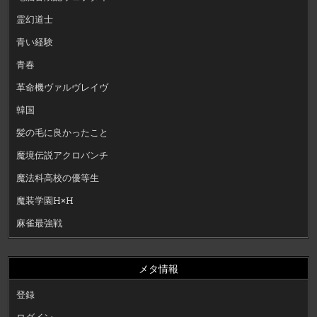
霊幻道士
青い経験
青春
革命機ヴァルヴレイヴ
韓国
髪の毛に良かったこと
魔境伝説アクロバンチ
魔法科高校の優等生
魔装学園H×H
麻雀最強戦
メタ情報
登録