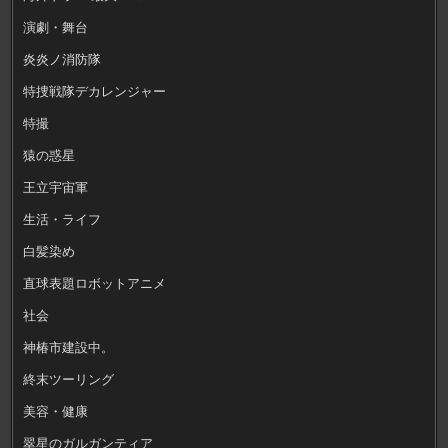
演劇・舞台
炎炎ノ消防隊
特捜戦隊デカレンジャー
特撮
猿の惑星
王立宇宙軍
生活・ライフ
白髪染め
直球表題ロボットアニメ
社会
神椿市建設中。
終末ツーリング
美容・健康
翠星のガルガンティア