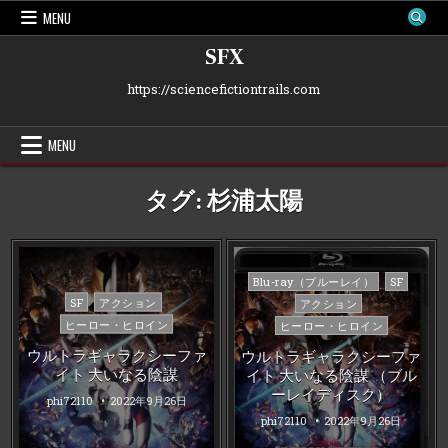
Skip
MENU
to
content
SFX
https://sciencefictiontrails.com
MENU
タグ:
杉浦太陽
Posted
Blu-ray（ブルーレイ）
SF
in
Posted
SF
アクション
アクション
in
ヒーロー・ヒロイン
ヒーロー・ヒロイン
ウルトラギャラクシーファ
ウルトラギャラクシーファ
イト 大いなる陰謀
イト 大いなる陰謀 （ブル
ーレイディスク）
phi72110
2022年9月26日
phi72110
2022年9月26日