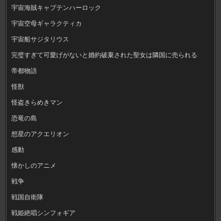
宇宙海賊キャプテンハーロック
宇宙空母ギャラクティカ
宇宙船サジタリウス
完璧すぎて可愛げがないと婚約破棄された聖女は隣国に売られる
帝都物語
怪獣
怪盗きらめきマン
恐竜の島
想星のアクエリオン
感動
懐かしのアニメ
戦争
戦国自衛隊
戦姫絶唱シンフォギア