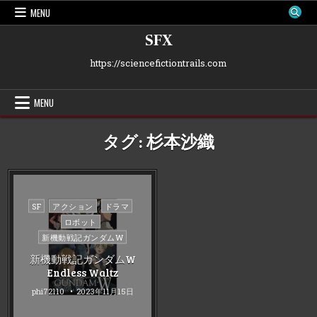
Skip
MENU
to
content
SFX
https://sciencefictiontrails.com
MENU
タグ:
杉本沙織
Posted
SF
アクション
ドラマ
in
ロボット
新機動戦記ガンダムW
新機動戦記ガンダムW
Endless Waltz
phi72110
2023年11月15日