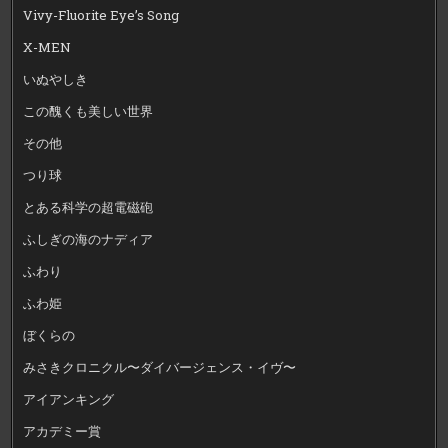
Vivy-Fluorite Eye’s Song
X-MEN
いぬやしき
この醜くも美しい世界
その他
つり球
とある科学の超電磁砲
ふしぎの海のナディア
ふわり
ふわ姫
ぼくらの
みさきクロニクル〜ダイバージェンス・イヴ〜
アイアンキング
アカデミー賞