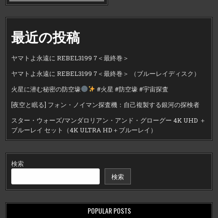
最近の投稿
ヤマトよ永遠に REBEL3199 7＜最終巻＞
ヤマトよ永遠に REBEL3199 7＜最終巻＞ （ブルーレイディスク）
火星に潜む秘密の防空壕
#火星 #防空壕 #宇宙探査
[夜空と眠る] フォン・ノイマン探査機：自己複製する銀河の探検者
スター・ウォーズ/マンダロリアン・アンド・グローグー 4K UHD ＋
ブルーレイ セット（4K ULTRA HD＋ブルーレイ）
検索
検索
POPULAR POSTS