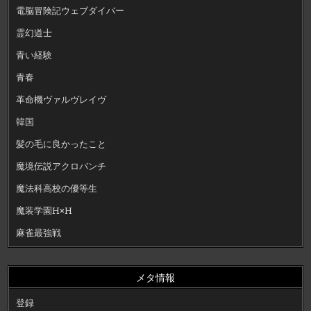
電脳冒険記ウェブダイバー
霊幻道士
青い経験
青春
革命機ヴァルヴレイヴ
韓国
髪の毛に良かったこと
魔境伝説アクロバンチ
魔法科高校の優等生
魔装学園H×H
麻雀最強戦
メタ情報
登録