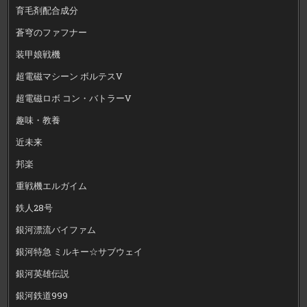
育毛剤配合成分
蒼穹のファフナー
装甲娘戦機
超電磁マシーン ボルテスV
超電磁ロボ コン・バトラーV
趣味・教養
近未来
邦楽
重戦機エルガイム
鉄人28号
銀河漂流バイファム
銀河特急 ミルキー☆サブウェイ
銀河英雄伝説
銀河鉄道999