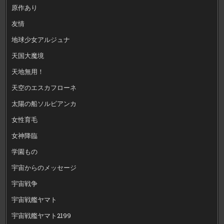
原作あり
友情
地球少女アルジュナ
天国大魔境
天地無用！
天空のエスカフローネ
太陽の船ソルビアンカ
女性育毛
女神降臨
学園もの
宇宙からのメッセージ
宇宙戦争
宇宙戦艦ヤマト
宇宙戦艦ヤマト2199