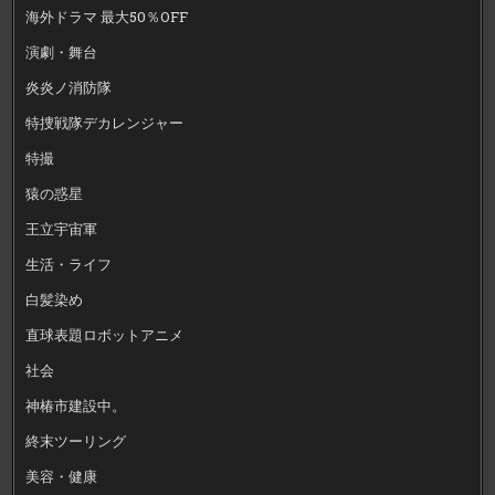
海外ドラマ 最大50％OFF
演劇・舞台
炎炎ノ消防隊
特捜戦隊デカレンジャー
特撮
猿の惑星
王立宇宙軍
生活・ライフ
白髪染め
直球表題ロボットアニメ
社会
神椿市建設中。
終末ツーリング
美容・健康