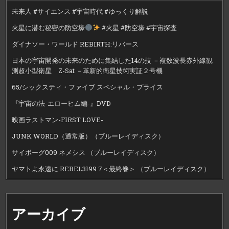
未来人 #サイエンス #宇宙時代 #ゆっくり解説
火星に潜む秘密の防空壕
#火星 #防空壕 #宇宙探査
ダイナソー・ワールド REBIRTH:リバース
日本の宇宙開発の未来のために集結した14の技 －複数波長赤外線観
測超小型衛星 Z-Sat －革新的衛星技術実証２号機
65/シックスティ・ファイブ スペシャル・プライス
『宇宙の法-エローヒム編-』DVD
映画ラストマン-FIRST LOVE-
JUNK WORLD（通常版）（ブルーレイディスク）
サイボーグ009 ネメシス （ブルーレイディスク）
ヤマトよ永遠に REBEL3199 7＜最終巻＞ （ブルーレイディスク）
アーカイブ