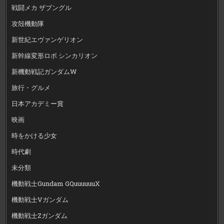
戦闘メカ ザブングル
攻殻機動隊
新世紀エヴァンゲリオン
新幹線変形ロボ シンカリオン
新機動戦記ガンダムW
旅行・グルメ
日本アカデミー賞
映画
時をかける少女
時代劇
未分類
機動戦士Gundam GQuuuuuuX
機動戦士Vガンダム
機動戦士Zガンダム