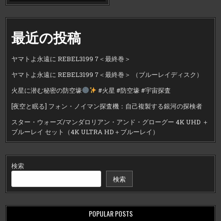
最近の投稿
ヤマトよ永遠に REBEL3199 7＜最終巻＞
ヤマトよ永遠に REBEL3199 7＜最終巻＞ （ブルーレイディスク）
火星に潜む秘密の防空壕
#火星 #防空壕 #宇宙探査
[夜空と眠る] フォン・ノイマン探査機：自己複製する銀河の探検者
スター・ウォーズ/マンダロリアン・アンド・グローグー 4K UHD ＋
ブルーレイ セット（4K ULTRA HD＋ブルーレイ）
検索
検索
POPULAR POSTS