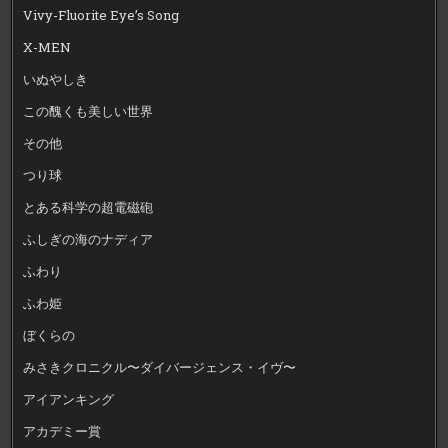
Vivy-Fluorite Eye’s Song
X-MEN
いぬやしき
この醜くも美しい世界
その他
つり球
とある科学の超電磁砲
ふしぎの海のナディア
ふわり
ふわ姫
ぼくらの
みさきクロニクル〜ダイバージェンス・イヴ〜
アイアンキング
アカデミー賞