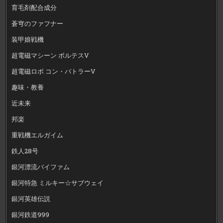
育毛剤配合成分
蒼穹のファフナー
装甲娘戦機
超電磁マシーン ボルテスV
超電磁ロボ コン・バトラーV
趣味・教養
近未来
邦楽
重戦機エルガイム
鉄人28号
銀河漂流バイファム
銀河特急 ミルキー☆サブウェイ
銀河英雄伝説
銀河鉄道999