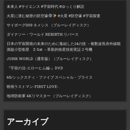
未来人 #サイエンス #宇宙時代 #ゆっくり解説
火星に潜む秘密の防空壕
#火星 #防空壕 #宇宙探査
サイボーグ009 ネメシス （ブルーレイディスク）
ダイナソー・ワールド REBIRTH:リバース
日本の宇宙開発の未来のために集結した14の技 －複数波長赤外線観
測超小型衛星 Z-Sat －革新的衛星技術実証２号機
JUNK WORLD（通常版）（ブルーレイディスク）
『宇宙の法-エローヒム編-』DVD
65/シックスティ・ファイブ スペシャル・プライス
映画ラストマン-FIRST LOVE-
地球防衛軍 4Kリマスター （ブルーレイディスク）
アーカイブ