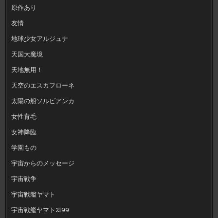
原作あり
友情
地球少女アルジュナ
天国大魔境
天地無用！
天空のエスカフローネ
太陽の船ソルビアンカ
女性育毛
女神降臨
学園もの
宇宙からのメッセージ
宇宙戦争
宇宙戦艦ヤマト
宇宙戦艦ヤマト2199