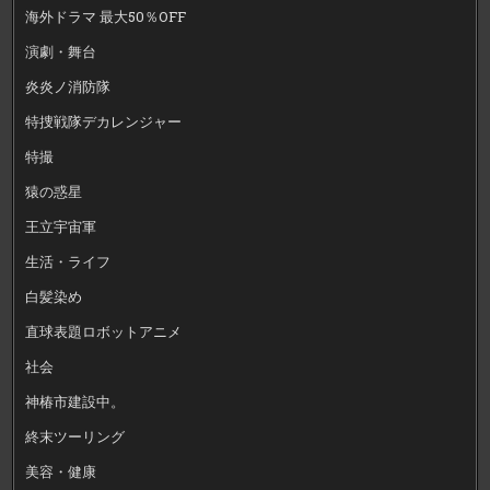
海外ドラマ 最大50％OFF
演劇・舞台
炎炎ノ消防隊
特捜戦隊デカレンジャー
特撮
猿の惑星
王立宇宙軍
生活・ライフ
白髪染め
直球表題ロボットアニメ
社会
神椿市建設中。
終末ツーリング
美容・健康