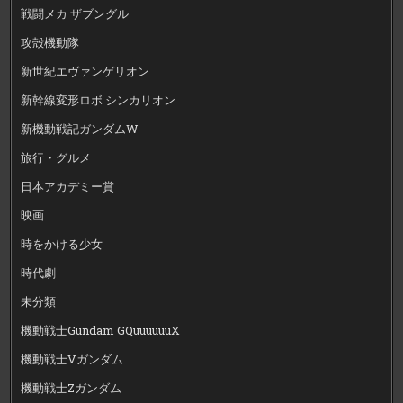
戦闘メカ ザブングル
攻殻機動隊
新世紀エヴァンゲリオン
新幹線変形ロボ シンカリオン
新機動戦記ガンダムW
旅行・グルメ
日本アカデミー賞
映画
時をかける少女
時代劇
未分類
機動戦士Gundam GQuuuuuuX
機動戦士Vガンダム
機動戦士Zガンダム