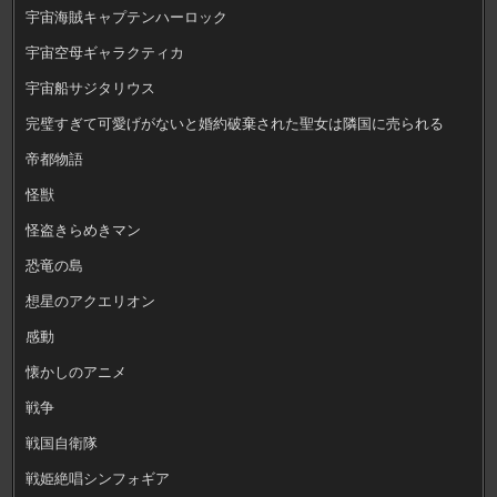
宇宙海賊キャプテンハーロック
宇宙空母ギャラクティカ
宇宙船サジタリウス
完璧すぎて可愛げがないと婚約破棄された聖女は隣国に売られる
帝都物語
怪獣
怪盗きらめきマン
恐竜の島
想星のアクエリオン
感動
懐かしのアニメ
戦争
戦国自衛隊
戦姫絶唱シンフォギア