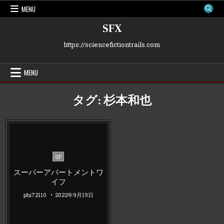
Skip
MENU
to
content
SFX
https://sciencefictiontrails.com
MENU
タグ:
杉本和也
Posted
SF
in
スーパーアパートメントワ
イフ
phi72110
2022年9月19日