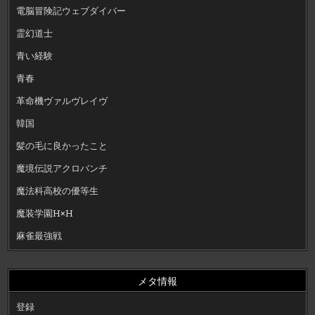
電脳冒険記ウェブダイバー
霊幻道士
青い経験
青春
革命機ヴァルヴレイヴ
韓国
髪の毛に良かったこと
魔境伝説アクロバンチ
魔法科高校の優等生
魔装学園H×H
麻雀最強戦
メタ情報
登録