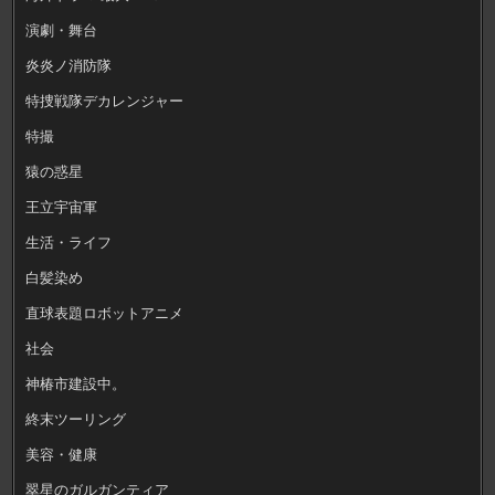
演劇・舞台
炎炎ノ消防隊
特捜戦隊デカレンジャー
特撮
猿の惑星
王立宇宙軍
生活・ライフ
白髪染め
直球表題ロボットアニメ
社会
神椿市建設中。
終末ツーリング
美容・健康
翠星のガルガンティア