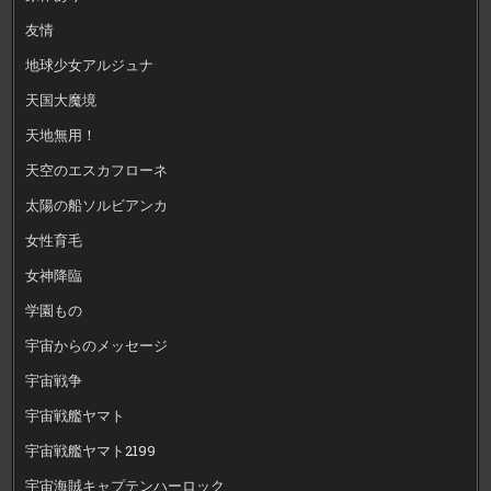
友情
地球少女アルジュナ
天国大魔境
天地無用！
天空のエスカフローネ
太陽の船ソルビアンカ
女性育毛
女神降臨
学園もの
宇宙からのメッセージ
宇宙戦争
宇宙戦艦ヤマト
宇宙戦艦ヤマト2199
宇宙海賊キャプテンハーロック