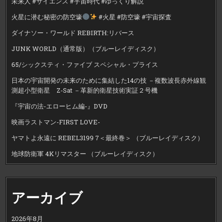
未来人 #サイエンス #宇宙時代 #ゆっくり解説
火星に潜む秘密の防空壕
#火星 #防空壕 #宇宙探査
ダイナソー・ワールド REBIRTH:リバース
JUNK WORLD（通常版）（ブルーレイディスク）
65/シックスティ・ファイブ スペシャル・プライス
日本の宇宙開発の未来のために集結した14の技 －複数波長赤外線観
測超小型衛星 Z-Sat －革新的衛星技術実証２号機
『宇宙の法-エローヒム編-』DVD
映画ラストマン-FIRST LOVE-
ヤマトよ永遠に REBEL3199 7＜最終巻＞ （ブルーレイディスク）
地球防衛軍 4Kリマスター （ブルーレイディスク）
アーカイブ
2026年8月