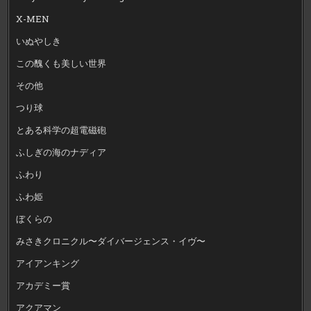
X-MEN
いぬやしき
この醜くも美しい世界
その他
つり球
とある科学の超電磁砲
ふしぎの海のナディア
ふわり
ふわ姫
ぼくらの
みさきクロニクル〜ダイバージェンス・イヴ〜
アイアンキング
アカデミー賞
アクアマン