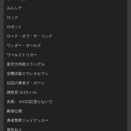
ルルシア
ロック
ロボット
ロード・オブ・ザ・リング
ワンダー・ガールズ
ワールドトリガー
亜空大作戦スラングル
交響詩篇エウレカセブン
伝説の勇者ダ・ガーン
偶然見つけたハル
先輩、その口紅塗らないで
劇場公開
勇者警察ジェイデッカー
原作あり