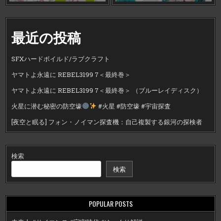
最近の投稿
SFXハードボイルド/ラブクラフト
ヤマトよ永遠に REBEL3199 7＜最終巻＞
ヤマトよ永遠に REBEL3199 7＜最終巻＞ （ブルーレイディスク）
火星に潜む秘密の防空壕
#火星 #防空壕 #宇宙探査
[夜空と眠る] フォン・ノイマン探査機：自己複製する銀河の探検者
検索
検索
POPULAR POSTS