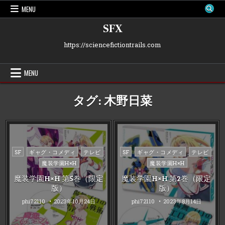
Skip
MENU
to
content
SFX
https://sciencefictiontrails.com
MENU
タグ:
木野日菜
Posted
Posted
SF
ギャグ・コメディ
テレビ
SF
ギャグ・コメディ
テレビ
in
in
魔装学園H×H
魔装学園H×H
魔装学園H×H 第5巻（限定
魔装学園H×H 第2巻（限定
版）
版）
phi72110
2023年10月24日
phi72110
2023年8月14日