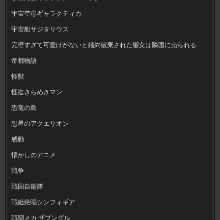
宇宙空母ギャラクティカ
宇宙船サジタリウス
完璧すぎて可愛げがないと婚約破棄された聖女は隣国に売られる
帝都物語
怪獣
怪盗きらめきマン
恐竜の島
想星のアクエリオン
感動
懐かしのアニメ
戦争
戦国自衛隊
戦姫絶唱シンフォギア
戦闘メカ ザブングル