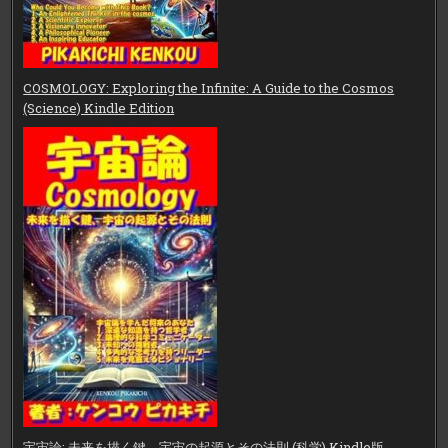
COSMOLOGY: Exploring the Infinite: A Guide to the Cosmos
(Science) Kindle Edition
宇宙論: 未来を描く鍵、宇宙の起源とその法則 (科学) Kindle版