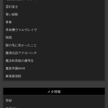
霊幻道士
青い経験
青春
革命機ヴァルヴレイヴ
韓国
髪の毛に良かったこと
魔境伝説アクロバンチ
魔法科高校の優等生
魔装学園H×H
麻雀最強戦
メタ情報
登録