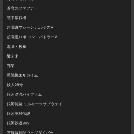
蒼穹のファフナー
装甲娘戦機
超電磁マシーン ボルテスV
超電磁ロボ コン・バトラーV
趣味・教養
近未来
邦楽
重戦機エルガイム
鉄人28号
銀河漂流バイファム
銀河特急 ミルキー☆サブウェイ
銀河英雄伝説
銀河鉄道999
電脳冒険記ウェブダイバー