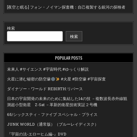
[夜空と眠る] フォン・ノイマン探査機：自己複製する銀河の探検者
検索
検索
POPULAR POSTS
未来人 #サイエンス #宇宙時代 #ゆっくり解説
火星に潜む秘密の防空壕
#火星 #防空壕 #宇宙探査
ダイナソー・ワールド REBIRTH:リバース
日本の宇宙開発の未来のために集結した14の技 －複数波長赤外線観
測超小型衛星 Z-Sat －革新的衛星技術実証２号機
65/シックスティ・ファイブ スペシャル・プライス
JUNK WORLD（通常版）（ブルーレイディスク）
『宇宙の法-エローヒム編-』DVD