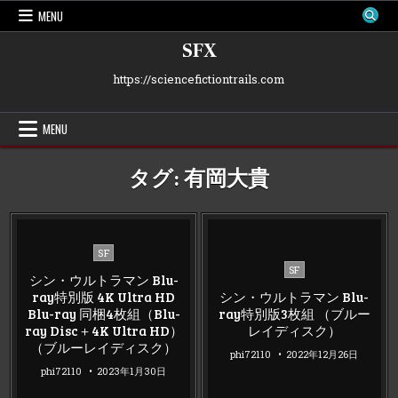
Skip
MENU
to
content
SFX
https://sciencefictiontrails.com
MENU
タグ:
有岡大貴
Posted
SF
Posted
in
SF
シン・ウルトラマン Blu-
in
ray特別版 4K Ultra HD
シン・ウルトラマン Blu-
Blu-ray 同梱4枚組（Blu-
ray特別版3枚組 （ブルー
ray Disc＋4K Ultra HD）
レイディスク）
（ブルーレイディスク）
phi72110
2022年12月26日
phi72110
2023年1月30日