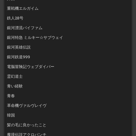
重戦機エルガイム
鉄人28号
銀河漂流バイファム
銀河特急 ミルキー☆サブウェイ
銀河英雄伝説
銀河鉄道999
電脳冒険記ウェブダイバー
霊幻道士
青い経験
青春
革命機ヴァルヴレイヴ
韓国
髪の毛に良かったこと
魔境伝説アクロバンチ