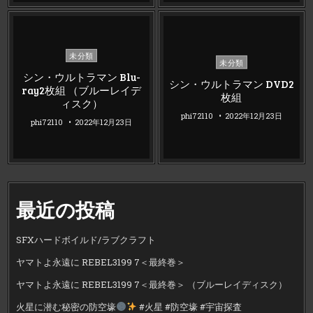
Posted
未分類
Posted
未分類
in
in
シン・ウルトラマン Blu-
シン・ウルトラマン DVD2
ray2枚組 （ブルーレイデ
枚組
ィスク）
phi72110
2022年12月23日
phi72110
2022年12月23日
最近の投稿
SFXハードボイルド/ラブクラフト
ヤマトよ永遠に REBEL3199 7＜最終巻＞
ヤマトよ永遠に REBEL3199 7＜最終巻＞ （ブルーレイディスク）
火星に潜む秘密の防空壕
#火星 #防空壕 #宇宙探査