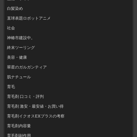
白髪染め
直球表題ロボットアニメ
社会
神椿市建設中。
終末ツーリング
美容・健康
翠星のガルガンティア
肌ナチュール
育毛
育毛剤 口コミ・評判
育毛剤 激安・最安値・お買い得
育毛剤イクオスEXプラスの考察
育毛剤内容量
育毛剤副作用