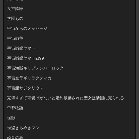
女神降臨
学園もの
宇宙からのメッセージ
宇宙戦争
宇宙戦艦ヤマト
宇宙戦艦ヤマト2199
宇宙海賊キャプテンハーロック
宇宙空母ギャラクティカ
宇宙船サジタリウス
完璧すぎて可愛げがないと婚約破棄された聖女は隣国に売られる
帝都物語
怪獣
怪盗きらめきマン
恐竜の島