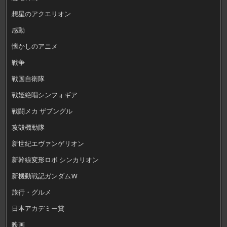
想星のアクエリオン
感動
懐かしのアニメ
戦争
戦国自衛隊
戦姫絶唱シンフォギア
戦闘メカ ザブングル
攻殻機動隊
新世紀エヴァンゲリオン
新幹線変形ロボ シンカリオン
新機動戦記ガンダムW
旅行・グルメ
日本アカデミー賞
映画