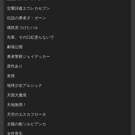
交響詩篇エウレカセブン
伝説の勇者ダ・ガーン
偶然見つけたハル
先輩、その口紅塗らないで
劇場公開
勇者警察ジェイデッカー
原作あり
友情
地球少女アルジュナ
天国大魔境
天地無用！
天空のエスカフローネ
太陽の船ソルビアンカ
女性育毛