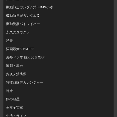
機動戦士ガンダム第08MS小隊
機動新世紀ガンダムX
機動警察パトレイバー
永久のユウグレ
洋楽
洋画最大60％OFF
海外ドラマ 最大50％OFF
演劇・舞台
炎炎ノ消防隊
特捜戦隊デカレンジャー
特撮
猿の惑星
王立宇宙軍
生活・ライフ