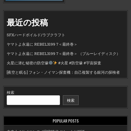
最近の投稿
SFXハードボイルド/ラブクラフト
ヤマトよ永遠に REBEL3199 7＜最終巻＞
ヤマトよ永遠に REBEL3199 7＜最終巻＞ （ブルーレイディスク）
火星に潜む秘密の防空壕
#火星 #防空壕 #宇宙探査
[夜空と眠る] フォン・ノイマン探査機：自己複製する銀河の探検者
検索
検索
POPULAR POSTS