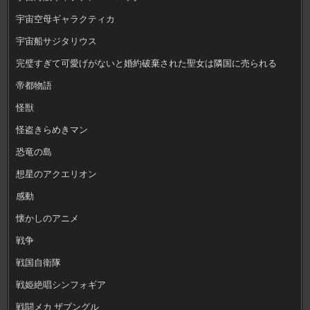
宇宙空母ギャラクティカ
宇宙船サジタリウス
完璧すぎて可愛げがないと婚約破棄された聖女は隣国に売られる
帝都物語
怪獣
怪盗きらめきマン
恐竜の島
想星のアクエリオン
感動
懐かしのアニメ
戦争
戦国自衛隊
戦姫絶唱シンフォギア
戦闘メカ ザブングル