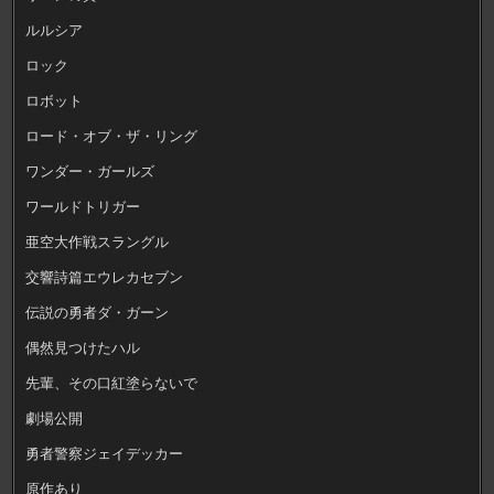
ルルシア
ロック
ロボット
ロード・オブ・ザ・リング
ワンダー・ガールズ
ワールドトリガー
亜空大作戦スラングル
交響詩篇エウレカセブン
伝説の勇者ダ・ガーン
偶然見つけたハル
先輩、その口紅塗らないで
劇場公開
勇者警察ジェイデッカー
原作あり