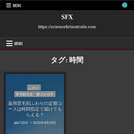
Skip
MENU
to
content
SFX
https://sciencefictiontrails.com
MENU
タグ:
時間
Posted
ふわり
in
育毛剤注文・購入の仕方
薬用育毛剤ふわりの定期コ
ースは時間指定で届けても
らえる？
phi72110
2023年4月15日