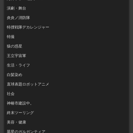
演劇・舞台
炎炎ノ消防隊
特捜戦隊デカレンジャー
特撮
猿の惑星
王立宇宙軍
生活・ライフ
白髪染め
直球表題ロボットアニメ
社会
神椿市建設中。
終末ツーリング
美容・健康
翠星のガルガンティア