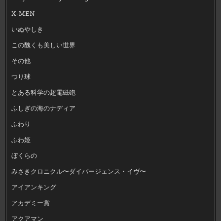
X-MEN
いぬやしき
この醜くも美しい世界
その他
つり球
とある科学の超電磁砲
ふしぎの海のナディア
ふわり
ふわ姫
ぼくらの
みさきクロニクル〜ダイバージェンス・イヴ〜
アイアンキング
アカデミー賞
アクアマン