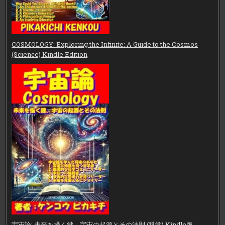
COSMOLOGY: Exploring the Infinite: A Guide to the Cosmos
(Science) Kindle Edition
宇宙論: 未来を描く鍵、宇宙の起源とその法則 (科学) Kindle版