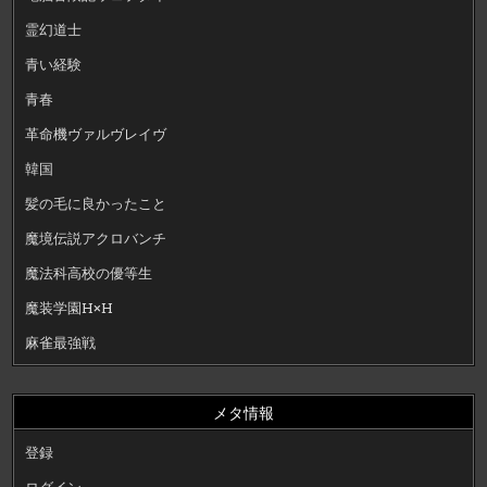
霊幻道士
青い経験
青春
革命機ヴァルヴレイヴ
韓国
髪の毛に良かったこと
魔境伝説アクロバンチ
魔法科高校の優等生
魔装学園H×H
麻雀最強戦
メタ情報
登録