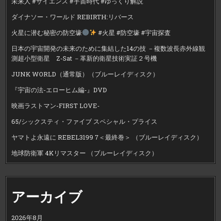
未来人 #サイエンス #宇宙時代 #ゆっくり解説
ダイナソー・ワールド REBIRTH:リバース
火星に潜む秘密の防空壕
#火星 #防空壕 #宇宙探査
日本の宇宙開発の未来のために集結した14の技 －複数波長赤外線観
測超小型衛星 Z-Sat －革新的衛星技術実証２号機
JUNK WORLD（通常版）（ブルーレイディスク）
『宇宙の法-エローヒム編-』DVD
映画ラストマン-FIRST LOVE-
65/シックスティ・ファイブ スペシャル・プライス
ヤマトよ永遠に REBEL3199 7＜最終巻＞ （ブルーレイディスク）
地球防衛軍 4Kリマスター （ブルーレイディスク）
アーカイブ
2026年8月