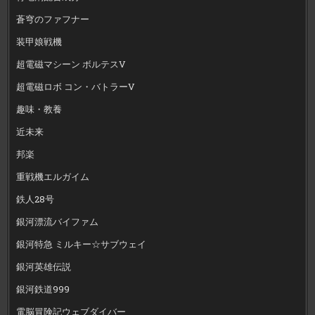
蒼穹のファフナー
装甲娘戦機
超電磁マシーン ボルテスV
超電磁ロボ コン・バトラーV
趣味・教養
近未来
邦楽
重戦機エルガイム
鉄人28号
銀河漂流バイファム
銀河特急 ミルキー☆サブウェイ
銀河英雄伝説
銀河鉄道999
電脳冒険記ウェブダイバー