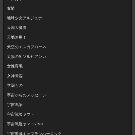
友情
地球少女アルジュナ
天国大魔境
天地無用！
天空のエスカフローネ
太陽の船ソルビアンカ
女性育毛
女神降臨
学園もの
宇宙からのメッセージ
宇宙戦争
宇宙戦艦ヤマト
宇宙戦艦ヤマト2199
宇宙海賊キャプテンハーロック