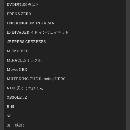
DVD1枚1100円以下
EDENS ZERO
FNC KINGDOM IN JAPAN
ID:INVADED イド:インヴェイデッド
JEEPERS CREEPERS
MEMORIES
MIRACLE/ミラクル
MovieNEX
MUTEKING THE Dancing HERO
NHK 天才てれびくん
OBSOLETE
R-15
SF
SF（映画）