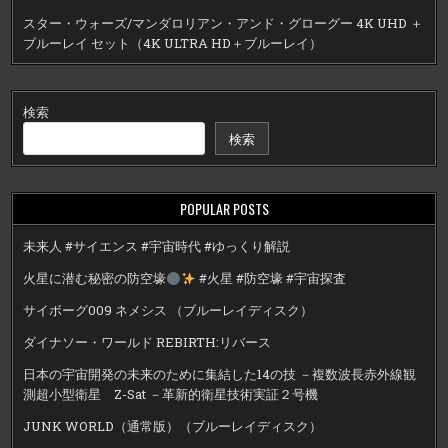
スター・ウォーズ/マンダロリアン・アンド・グローグー 4K UHD ＋
ブルーレイ セット（4K ULTRA HD＋ブルーレイ）
検索
検索
POPULAR POSTS
未来人 #サイエンス #宇宙時代 #ゆっくり解説
火星に潜む秘密の防空壕
#火星 #防空壕 #宇宙探査
サイボーグ009 ネメシス （ブルーレイディスク）
ダイナソー・ワールド REBIRTH:リバース
日本の宇宙開発の未来のために集結した14の技 －複数波長赤外線観
測超小型衛星 Z-Sat －革新的衛星技術実証２号機
JUNK WORLD（通常版）（ブルーレイディスク）