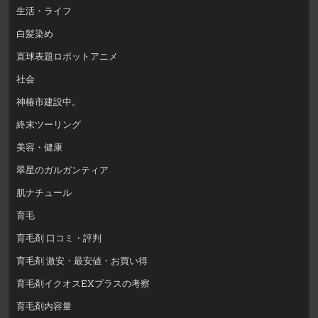
生活・ライフ
白髪染め
直球表題ロボットアニメ
社会
神椿市建設中。
終末ツーリング
美容・健康
翠星のガルガンティア
肌ナチュール
育毛
育毛剤 口コミ・評判
育毛剤 激安・最安値・お買い得
育毛剤イクオスEXプラスの考察
育毛剤内容量