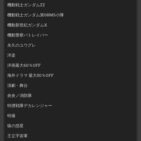
機動戦士ガンダムZZ
機動戦士ガンダム第08MS小隊
機動新世紀ガンダムX
機動警察パトレイバー
永久のユウグレ
洋楽
洋画最大60％OFF
海外ドラマ 最大50％OFF
演劇・舞台
炎炎ノ消防隊
特捜戦隊デカレンジャー
特撮
猿の惑星
王立宇宙軍