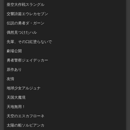
亜空大作戦スラングル
交響詩篇エウレカセブン
伝説の勇者ダ・ガーン
偶然見つけたハル
先輩、その口紅塗らないで
劇場公開
勇者警察ジェイデッカー
原作あり
友情
地球少女アルジュナ
天国大魔境
天地無用！
天空のエスカフローネ
太陽の船ソルビアンカ