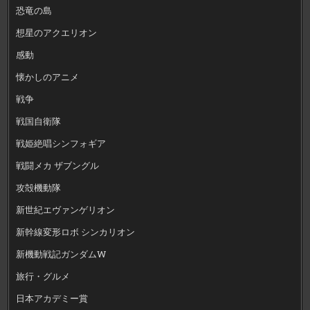
恐竜の島
想星のアクエリオン
感動
懐かしのアニメ
戦争
戦国自衛隊
戦姫絶唱シンフォギア
戦闘メカ ザブングル
攻殻機動隊
新世紀エヴァンゲリオン
新幹線変形ロボ シンカリオン
新機動戦記ガンダムW
旅行・グルメ
日本アカデミー賞