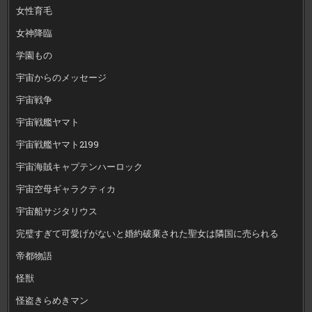
女性育毛
女神降臨
学園もの
宇宙からのメッセージ
宇宙戦争
宇宙戦艦ヤマト
宇宙戦艦ヤマト2199
宇宙海賊キャプテンハーロック
宇宙空母ギャラクティカ
宇宙船サジタリウス
完璧すぎて可愛げがないと婚約破棄された聖女は隣国に売られる
帝都物語
怪獣
怪盗きらめきマン