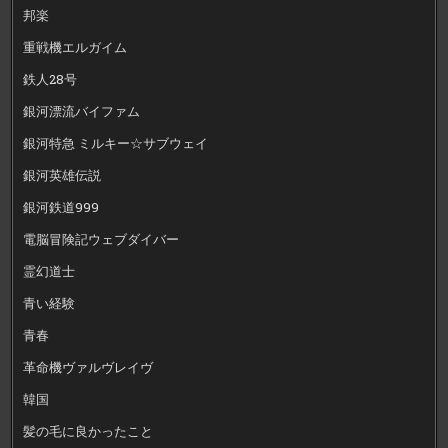
邦楽
重戦機エルガイム
鉄人28号
銀河漂流バイファム
銀河特急 ミルキー☆サブウェイ
銀河英雄伝説
銀河鉄道999
電脳冒険記ウェブダイバー
霊幻道士
青い経験
青春
革命機ヴァルヴレイヴ
韓国
髪の毛に良かったこと