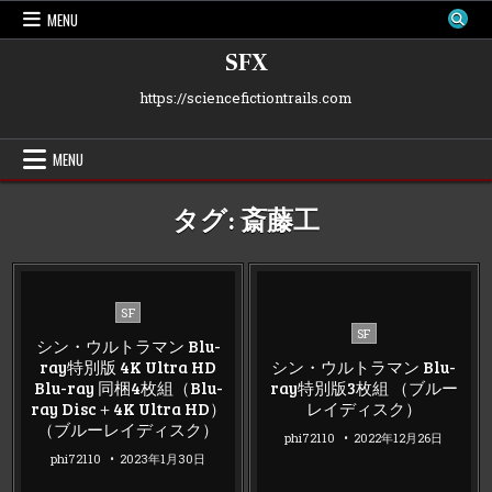
Skip
MENU
to
content
SFX
https://sciencefictiontrails.com
MENU
タグ:
斎藤工
Posted
SF
Posted
in
SF
シン・ウルトラマン Blu-
in
ray特別版 4K Ultra HD
シン・ウルトラマン Blu-
Blu-ray 同梱4枚組（Blu-
ray特別版3枚組 （ブルー
ray Disc＋4K Ultra HD）
レイディスク）
（ブルーレイディスク）
phi72110
2022年12月26日
phi72110
2023年1月30日