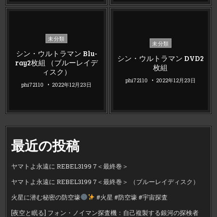
Posted
未分類
Posted
未分類
in
in
シン・ウルトラマン Blu-
シン・ウルトラマン DVD2
ray2枚組 （ブルーレイデ
枚組
ィスク）
phi72110
2022年12月23日
phi72110
2022年12月23日
最近の投稿
ヤマトよ永遠に REBEL3199 7＜最終巻＞
ヤマトよ永遠に REBEL3199 7＜最終巻＞ （ブルーレイディスク）
火星に潜む秘密の防空壕
#火星 #防空壕 #宇宙探査
[夜空と眠る] フォン・ノイマン探査機：自己複製する銀河の探検者