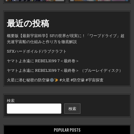
最近の投稿
概要版【最新宇宙科学】SFの世界が現実に！「ワープドライブ」超
光速宇宙船の仕組みと作り方を徹底解説
SFXハードボイルド/ラブクラフト
ヤマトよ永遠に REBEL3199 7＜最終巻＞
ヤマトよ永遠に REBEL3199 7＜最終巻＞ （ブルーレイディスク）
火星に潜む秘密の防空壕
#火星 #防空壕 #宇宙探査
検索
検索
POPULAR POSTS