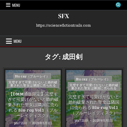
Skip
MENU
to
content
SFX
https://sciencefictiontrails.com
MENU
タグ:
成田剣
Posted
Blu-ray（ブルーレイ）
Posted
Blu-ray（ブルーレイ）
in
完璧すぎて可愛げがないと婚約破
in
完璧すぎて可愛げがないと婚約破
棄された聖女は隣国に売られる
棄された聖女は隣国に売られる
【DMM通販限定】完璧す
完璧すぎて可愛げがないと
ぎて可愛げがないと婚約破
婚約破棄された聖女は隣国
棄された聖女は隣国に売ら
に売られる Blu-ray Vol.1
れる Blu-ray Vol.1 （ブル
（ブルーレイディスク）
ーレイディスク）
phi72110
2025年5月1日
phi72110
2025年5月1日