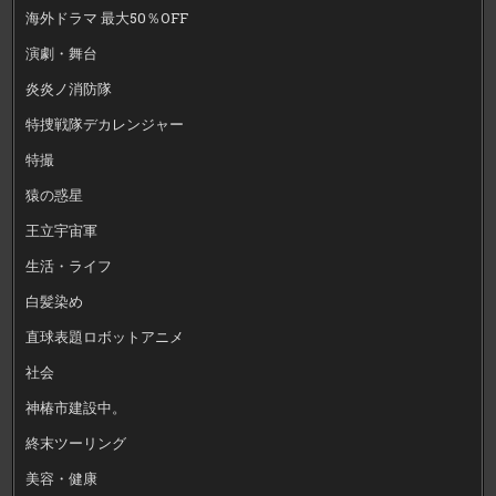
海外ドラマ 最大50％OFF
演劇・舞台
炎炎ノ消防隊
特捜戦隊デカレンジャー
特撮
猿の惑星
王立宇宙軍
生活・ライフ
白髪染め
直球表題ロボットアニメ
社会
神椿市建設中。
終末ツーリング
美容・健康