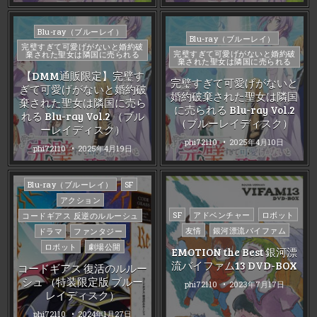
Posted
Blu-ray（ブルーレイ）
Posted
Blu-ray（ブルーレイ）
in
完璧すぎて可愛げがないと婚約破
in
完璧すぎて可愛げがないと婚約破
棄された聖女は隣国に売られる
棄された聖女は隣国に売られる
【DMM通販限定】完璧す
完璧すぎて可愛げがないと
ぎて可愛げがないと婚約破
婚約破棄された聖女は隣国
棄された聖女は隣国に売ら
に売られる Blu-ray Vol.2
れる Blu-ray Vol.2 （ブル
（ブルーレイディスク）
ーレイディスク）
phi72110
2025年4月10日
phi72110
2025年4月19日
Posted
Blu-ray（ブルーレイ）
SF
in
アクション
Posted
SF
アドベンチャー
ロボット
コードギアス 反逆のルルーシュ
in
友情
銀河漂流バイファム
ドラマ
ファンタジー
ロボット
劇場公開
EMOTION the Best 銀河漂
流バイファム13 DVD-BOX
コードギアス 復活のルルー
シュ （特装限定版 ブルー
phi72110
2023年7月17日
レイディスク）
phi72110
2024年1月27日