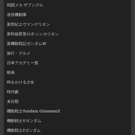
戦闘メカ ザブングル
攻殻機動隊
新世紀エヴァンゲリオン
新幹線変形ロボ シンカリオン
新機動戦記ガンダムW
旅行・グルメ
日本アカデミー賞
映画
時をかける少女
時代劇
未分類
機動戦士Gundam GQuuuuuuX
機動戦士Vガンダム
機動戦士Zガンダム