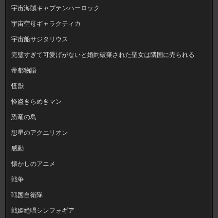
宇宙海賊キャプテンハーロック
宇宙空母ギャラクティカ
宇宙船サジタリウス
完璧すぎて可愛げがないと婚約破棄された聖女は隣国に売られる
帝都物語
怪獣
怪盗きらめきマン
恐竜の島
想星のアクエリオン
感動
懐かしのアニメ
戦争
戦国自衛隊
戦姫絶唱シンフォギア