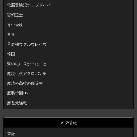
電脳冒険記ウェブダイバー
霊幻道士
青い経験
青春
革命機ヴァルヴレイヴ
韓国
髪の毛に良かったこと
魔境伝説アクロバンチ
魔法科高校の優等生
魔装学園H×H
麻雀最強戦
メタ情報
登録