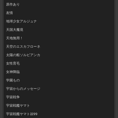
原作あり
友情
地球少女アルジュナ
天国大魔境
天地無用！
天空のエスカフローネ
太陽の船ソルビアンカ
女性育毛
女神降臨
学園もの
宇宙からのメッセージ
宇宙戦争
宇宙戦艦ヤマト
宇宙戦艦ヤマト2199