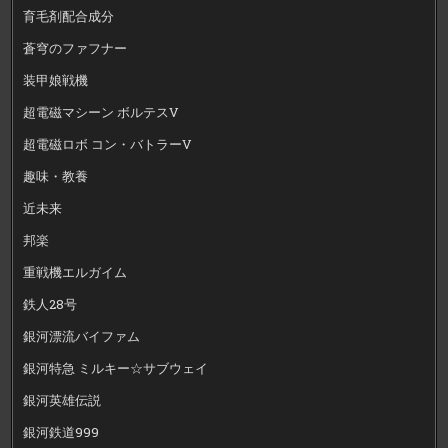
育毛剤配合成分
蒼穹のファフナー
装甲娘戦機
超電磁マシーン ボルテスV
超電磁ロボ コン・バトラーV
趣味・教養
近未来
邦楽
重戦機エルガイム
鉄人28号
銀河漂流バイファム
銀河特急 ミルキー☆サブウェイ
銀河英雄伝説
銀河鉄道999