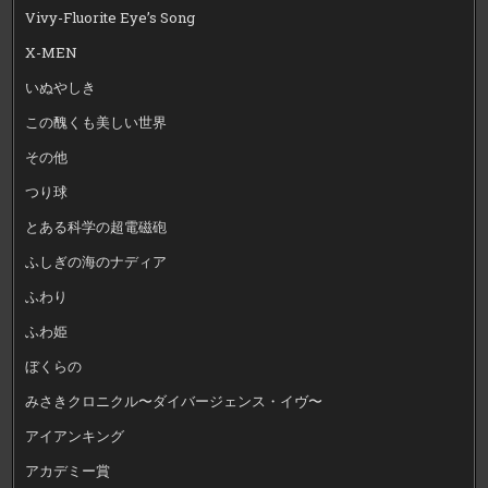
Vivy-Fluorite Eye’s Song
X-MEN
いぬやしき
この醜くも美しい世界
その他
つり球
とある科学の超電磁砲
ふしぎの海のナディア
ふわり
ふわ姫
ぼくらの
みさきクロニクル〜ダイバージェンス・イヴ〜
アイアンキング
アカデミー賞