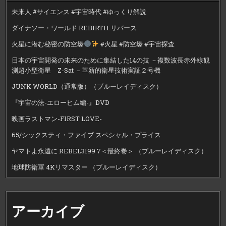
未来人 #サイエンス #宇宙時代 #ゆっくり解説
ダイナソー・ワールド REBIRTH:リバース
火星に潜む秘密の防空壕
#火星 #防空壕 #宇宙探査
日本の宇宙開発の未来のために集結した14の技 －複数波長赤外線観
測超小型衛星 Z-Sat －革新的衛星技術実証２号機
JUNK WORLD（通常版）（ブルーレイディスク）
『宇宙の法-エローヒム編-』DVD
映画ラストマン-FIRST LOVE-
65/シックスティ・ファイブ スペシャル・プライス
ヤマトよ永遠に REBEL3199 7＜最終巻＞ （ブルーレイディスク）
地球防衛軍 4Kリマスター （ブルーレイディスク）
アーカイブ