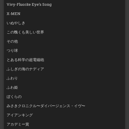
Vivy-Fluorite Eye’s Song
X-MEN
いぬやしき
この醜くも美しい世界
その他
つり球
とある科学の超電磁砲
ふしぎの海のナディア
ふわり
ふわ姫
ぼくらの
みさきクロニクル〜ダイバージェンス・イヴ〜
アイアンキング
アカデミー賞