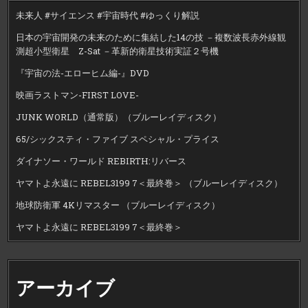
未来人 #サイエンス #宇宙時代 #ゆっくり解説
日本の宇宙開発の未来のために集結した14の技 －複数波長赤外線観
測超小型衛星 Z-Sat －革新的衛星技術実証２号機
『宇宙の法-エローヒム編-』DVD
映画ラストマン-FIRST LOVE-
JUNK WORLD（通常版）（ブルーレイディスク）
65/シックスティ・ファイブ スペシャル・プライス
ダイナソー・ワールド REBIRTH:リバース
ヤマトよ永遠に REBEL3199 7＜最終巻＞ （ブルーレイディスク）
地球防衛軍 4Kリマスター （ブルーレイディスク）
ヤマトよ永遠に REBEL3199 7＜最終巻＞
アーカイブ