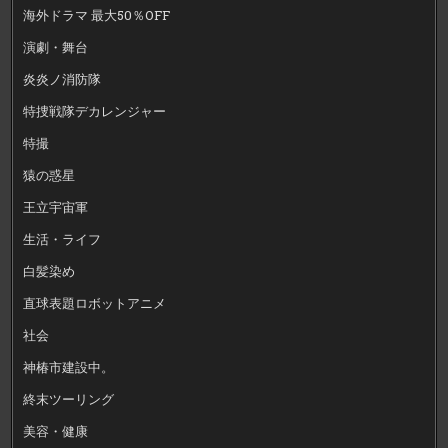
海外ドラマ 最大50％OFF
演劇・舞台
炎炎ノ消防隊
特捜戦隊デカレンジャー
特撮
猿の惑星
王立宇宙軍
生活・ライフ
白髪染め
直球表題ロボットアニメ
社会
神椿市建設中。
終末ツーリング
美容・健康