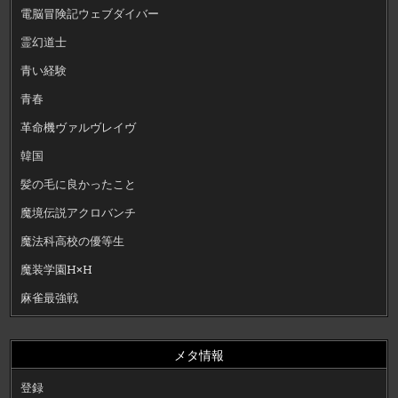
電脳冒険記ウェブダイバー
霊幻道士
青い経験
青春
革命機ヴァルヴレイヴ
韓国
髪の毛に良かったこと
魔境伝説アクロバンチ
魔法科高校の優等生
魔装学園H×H
麻雀最強戦
メタ情報
登録