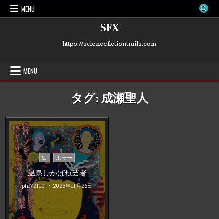
Skip
MENU
to
content
SFX
https://sciencefictiontrails.com
MENU
タグ:
成瀬聖人
Posted
SF
ホラー
in
温泉しかばね芸者
phi72110
2023年11月26日