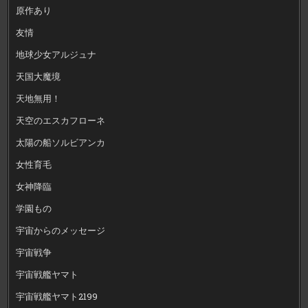
原作あり
友情
地球少女アルジュナ
天国大魔境
天地無用！
天空のエスカフローネ
太陽の船ソルビアンカ
女性育毛
女神降臨
学園もの
宇宙からのメッセージ
宇宙戦争
宇宙戦艦ヤマト
宇宙戦艦ヤマト2199