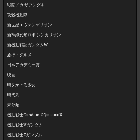
戦闘メカ ザブングル
攻殻機動隊
新世紀エヴァンゲリオン
新幹線変形ロボ シンカリオン
新機動戦記ガンダムW
旅行・グルメ
日本アカデミー賞
映画
時をかける少女
時代劇
未分類
機動戦士Gundam GQuuuuuuX
機動戦士Vガンダム
機動戦士Zガンダム