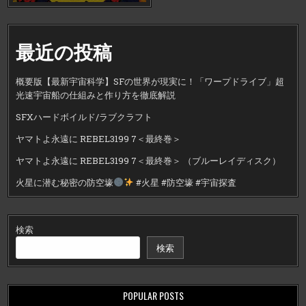
最近の投稿
概要版【最新宇宙科学】SFの世界が現実に！「ワープドライブ」超
光速宇宙船の仕組みと作り方を徹底解説
SFXハードボイルド/ラブクラフト
ヤマトよ永遠に REBEL3199 7＜最終巻＞
ヤマトよ永遠に REBEL3199 7＜最終巻＞ （ブルーレイディスク）
火星に潜む秘密の防空壕
#火星 #防空壕 #宇宙探査
検索
検索
POPULAR POSTS