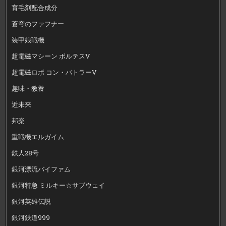
育毛剤配合成分
蒼穹のファフナー
装甲娘戦機
超電磁マシーン ボルテスV
超電磁ロボ コン・バトラーV
趣味・教養
近未来
邦楽
重戦機エルガイム
鉄人28号
銀河漂流バイファム
銀河特急 ミルキー☆サブウェイ
銀河英雄伝説
銀河鉄道999