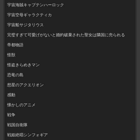
宇宙海賊キャプテンハーロック
宇宙空母ギャラクティカ
宇宙船サジタリウス
完璧すぎて可愛げがないと婚約破棄された聖女は隣国に売られる
帝都物語
怪獣
怪盗きらめきマン
恐竜の島
想星のアクエリオン
感動
懐かしのアニメ
戦争
戦国自衛隊
戦姫絶唱シンフォギア