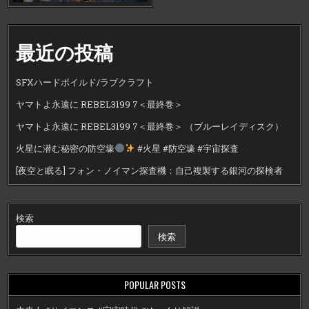
最近の投稿
SFXハードボイルド/ラブクラフト
ヤマトよ永遠に REBEL3199 7＜最終巻＞
ヤマトよ永遠に REBEL3199 7＜最終巻＞ （ブルーレイディスク）
火星に潜む秘密の防空壕
#火星 #防空壕 #宇宙探査
[夜空と眠る] フォン・ノイマン探査機：自己複製する銀河の探検者
検索
検索
POPULAR POSTS