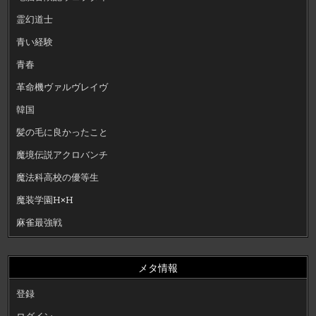
霊幻道士
青い経験
青春
革命機ヴァルヴレイヴ
韓国
髪の毛に良かったこと
魔境伝説アクロバンチ
魔法科高校の優等生
魔装学園H×H
麻雀最強戦
メタ情報
登録