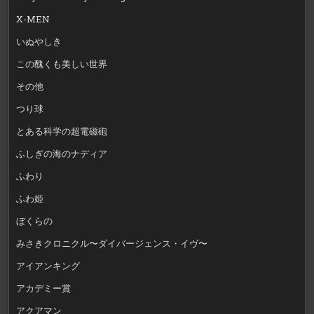
X-MEN
いぬやしき
この醜くも美しい世界
その他
つり球
とある科学の超電磁砲
ふしぎの海のナディア
ふわり
ふわ姫
ぼくらの
みさきクロニクル〜ダイバージェンス・イヴ〜
アイアンキング
アカデミー賞
アクアマン