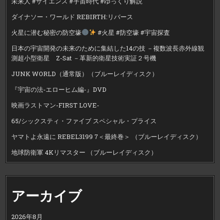
未来人 #サイエンス #宇宙時代 #ゆっくり解説
ダイナソー・ワールド REBIRTH:リバース
火星に潜む秘密の防空壕
#火星 #防空壕 #宇宙探査
日本の宇宙開発の未来のために集結した14の技 －複数波長赤外線観
測超小型衛星 Z-Sat －革新的衛星技術実証２号機
JUNK WORLD（通常版）（ブルーレイディスク）
『宇宙の法-エローヒム編-』DVD
映画ラストマン-FIRST LOVE-
65/シックスティ・ファイブ スペシャル・プライス
ヤマトよ永遠に REBEL3199 7＜最終巻＞ （ブルーレイディスク）
地球防衛軍 4Kリマスター （ブルーレイディスク）
アーカイブ
2026年8月