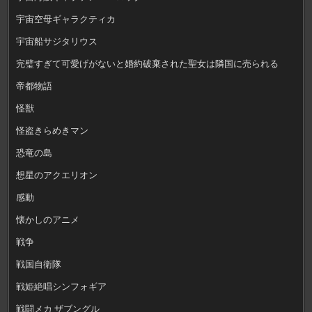
宇宙空母ギャラクティカ
宇宙船サジタリウス
完璧すぎて可愛げがないと婚約破棄された聖女は隣国に売られる
帝都物語
怪獣
怪盗きらめきマン
恐竜の島
想星のアクエリオン
感動
懐かしのアニメ
戦争
戦国自衛隊
戦姫絶唱シンフォギア
戦闘メカ ザブングル