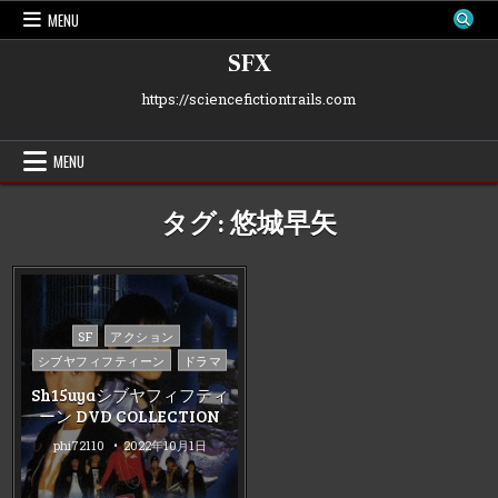
Skip
MENU
to
content
SFX
https://sciencefictiontrails.com
MENU
タグ:
悠城早矢
Posted
SF
アクション
in
シブヤフィフティーン
ドラマ
Sh15uyaシブヤフィフティ
ーン DVD COLLECTION
phi72110
2022年10月1日