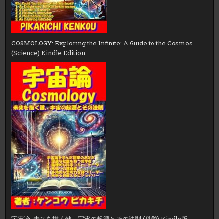
COSMOLOGY: Exploring the Infinite: A Guide to the Cosmos
(Science) Kindle Edition
宇宙論: 未来を描く鍵、宇宙の起源とその法則 (科学) Kindle版