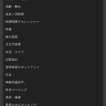
演劇・舞台
炎炎ノ消防隊
特捜戦隊デカレンジャー
特撮
猿の惑星
王立宇宙軍
生活・ライフ
白髪染め
直球表題ロボットアニメ
社会
神椿市建設中。
終末ツーリング
美容・健康
翠星のガルガンティア