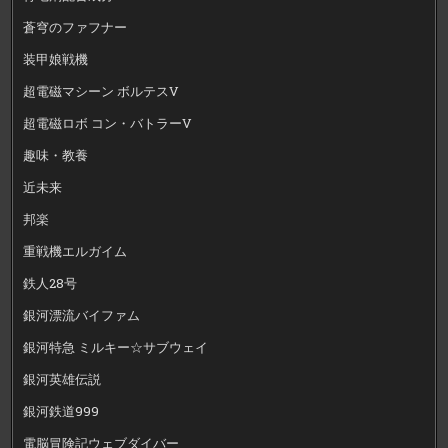
蒼穹のファフナー
装甲娘戦機
超電磁マシーン ボルテスV
超電磁ロボ コン・バトラーV
趣味・教養
近未来
邦楽
重戦機エルガイム
鉄人28号
銀河漂流バイファム
銀河特急 ミルキー☆サブウェイ
銀河英雄伝説
銀河鉄道999
電脳冒険記ウェブダイバー