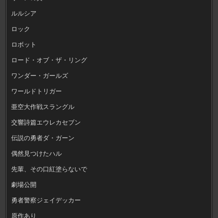
ルルシア
ロック
ロボット
ロード・オブ・ザ・リング
ワンダー・ガールズ
ワールドトリガー
亜空大作戦スラングル
交響詩篇エウレカセブン
伝説の勇者ダ・ガーン
偶然見つけたハル
先輩、その口紅塗らないで
劇場公開
勇者警察ジェイデッカー
原作あり