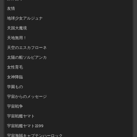
友情
地球少女アルジュナ
天国大魔境
天地無用！
天空のエスカフローネ
太陽の船ソルビアンカ
女性育毛
女神降臨
学園もの
宇宙からのメッセージ
宇宙戦争
宇宙戦艦ヤマト
宇宙戦艦ヤマト2199
宇宙海賊キャプテンハーロック