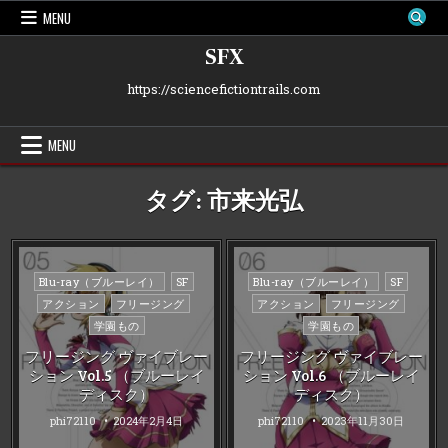
Skip
MENU
to
content
SFX
https://sciencefictiontrails.com
MENU
タグ:
市来光弘
Posted
Posted
Blu-ray（ブルーレイ）
SF
Blu-ray（ブルーレイ）
SF
in
in
アクション
フリージング
アクション
フリージング
学園もの
学園もの
フリージング ヴァイブレー
フリージング ヴァイブレー
ション Vol.5 （ブルーレイ
ション Vol.6 （ブルーレイ
ディスク）
ディスク）
phi72110
2024年2月4日
phi72110
2023年11月30日