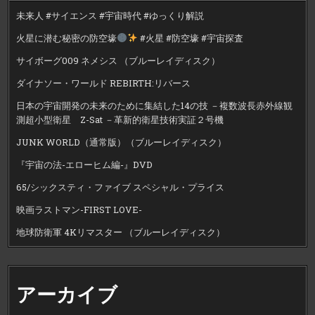
未来人 #サイエンス #宇宙時代 #ゆっくり解説
火星に潜む秘密の防空壕
#火星 #防空壕 #宇宙探査
サイボーグ009 ネメシス （ブルーレイディスク）
ダイナソー・ワールド REBIRTH:リバース
日本の宇宙開発の未来のために集結した14の技 －複数波長赤外線観
測超小型衛星 Z-Sat －革新的衛星技術実証２号機
JUNK WORLD（通常版）（ブルーレイディスク）
『宇宙の法-エローヒム編-』DVD
65/シックスティ・ファイブ スペシャル・プライス
映画ラストマン-FIRST LOVE-
地球防衛軍 4Kリマスター （ブルーレイディスク）
アーカイブ