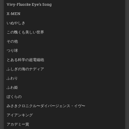
Vivy-Fluorite Eye’s Song
X-MEN
いぬやしき
この醜くも美しい世界
その他
つり球
とある科学の超電磁砲
ふしぎの海のナディア
ふわり
ふわ姫
ぼくらの
みさきクロニクル〜ダイバージェンス・イヴ〜
アイアンキング
アカデミー賞