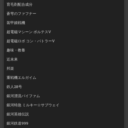
育毛剤配合成分
蒼穹のファフナー
装甲娘戦機
超電磁マシーン ボルテスV
超電磁ロボ コン・バトラーV
趣味・教養
近未来
邦楽
重戦機エルガイム
鉄人28号
銀河漂流バイファム
銀河特急 ミルキー☆サブウェイ
銀河英雄伝説
銀河鉄道999