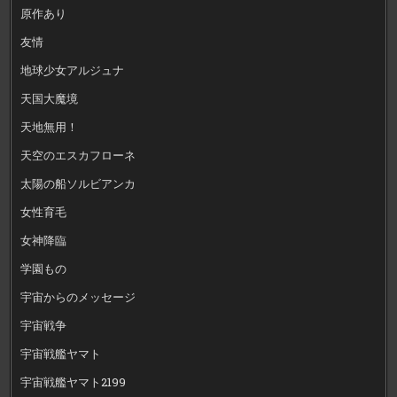
原作あり
友情
地球少女アルジュナ
天国大魔境
天地無用！
天空のエスカフローネ
太陽の船ソルビアンカ
女性育毛
女神降臨
学園もの
宇宙からのメッセージ
宇宙戦争
宇宙戦艦ヤマト
宇宙戦艦ヤマト2199