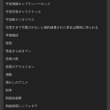
宇宙海賊キャプテンハーロック
宇宙空母ギャラクティカ
宇宙船サジタリウス
完璧すぎて可愛げがないと婚約破棄された聖女は隣国に売られる
帝都物語
怪獣
怪盗きらめきマン
恐竜の島
想星のアクエリオン
感動
懐かしのアニメ
戦争
戦国自衛隊
戦姫絶唱シンフォギア