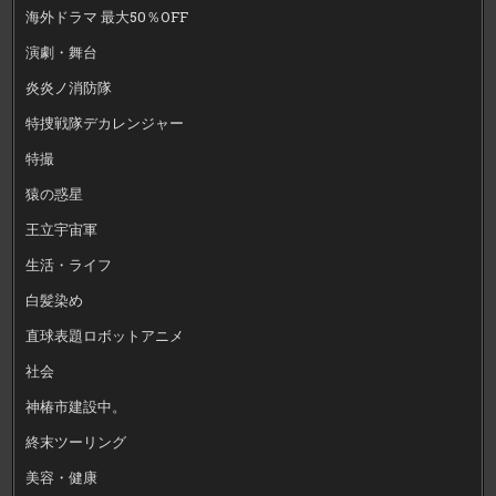
海外ドラマ 最大50％OFF
演劇・舞台
炎炎ノ消防隊
特捜戦隊デカレンジャー
特撮
猿の惑星
王立宇宙軍
生活・ライフ
白髪染め
直球表題ロボットアニメ
社会
神椿市建設中。
終末ツーリング
美容・健康