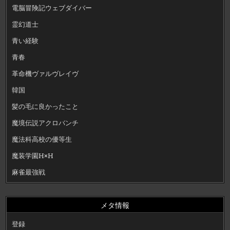
電脳冒険記ウェブダイバー
霊幻道士
青い経験
青春
革命機ヴァルヴレイヴ
韓国
髪の毛に良かったこと
魔境伝説アクロバンチ
魔法科高校の優等生
魔装学園H×H
麻雀最強戦
メタ情報
登録