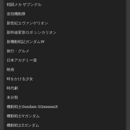
戦闘メカ ザブングル
攻殻機動隊
新世紀エヴァンゲリオン
新幹線変形ロボ シンカリオン
新機動戦記ガンダムW
旅行・グルメ
日本アカデミー賞
映画
時をかける少女
時代劇
未分類
機動戦士Gundam GQuuuuuuX
機動戦士Vガンダム
機動戦士Zガンダム