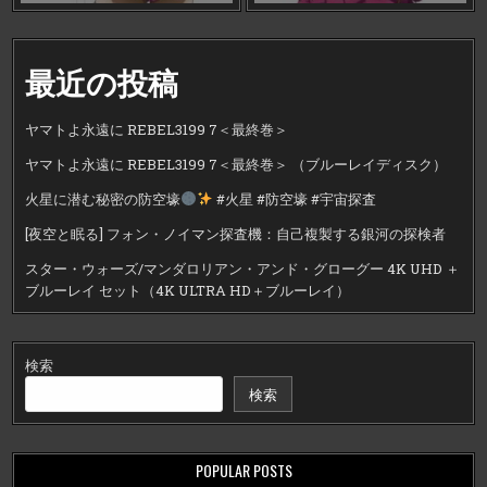
最近の投稿
ヤマトよ永遠に REBEL3199 7＜最終巻＞
ヤマトよ永遠に REBEL3199 7＜最終巻＞ （ブルーレイディスク）
火星に潜む秘密の防空壕
#火星 #防空壕 #宇宙探査
[夜空と眠る] フォン・ノイマン探査機：自己複製する銀河の探検者
スター・ウォーズ/マンダロリアン・アンド・グローグー 4K UHD ＋
ブルーレイ セット（4K ULTRA HD＋ブルーレイ）
検索
検索
POPULAR POSTS