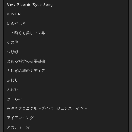
Vivy-Fluorite Eye’s Song
X-MEN
いぬやしき
この醜くも美しい世界
その他
つり球
とある科学の超電磁砲
ふしぎの海のナディア
ふわり
ふわ姫
ぼくらの
みさきクロニクル〜ダイバージェンス・イヴ〜
アイアンキング
アカデミー賞