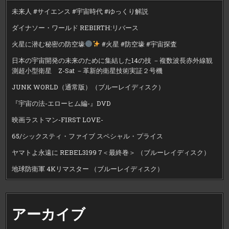
未来人 #サイエンス #宇宙時代 #ゆっくり解説
ダイナソー・ワールド REBIRTH:リバース
火星に潜む秘密の防空壕
#火星 #防空壕 #宇宙探査
日本の宇宙開発の未来のために集結した14の技 －複数波長赤外線観
測超小型衛星 Z-Sat －革新的衛星技術実証２号機
JUNK WORLD（通常版）（ブルーレイディスク）
『宇宙の法-エローヒム編-』DVD
映画ラストマン-FIRST LOVE-
65/シックスティ・ファイブ スペシャル・プライス
ヤマトよ永遠に REBEL3199 7＜最終巻＞ （ブルーレイディスク）
地球防衛軍 4Kリマスター （ブルーレイディスク）
アーカイブ