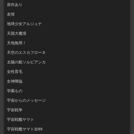
原作あり
友情
地球少女アルジュナ
天国大魔境
天地無用！
天空のエスカフローネ
太陽の船ソルビアンカ
女性育毛
女神降臨
学園もの
宇宙からのメッセージ
宇宙戦争
宇宙戦艦ヤマト
宇宙戦艦ヤマト2199