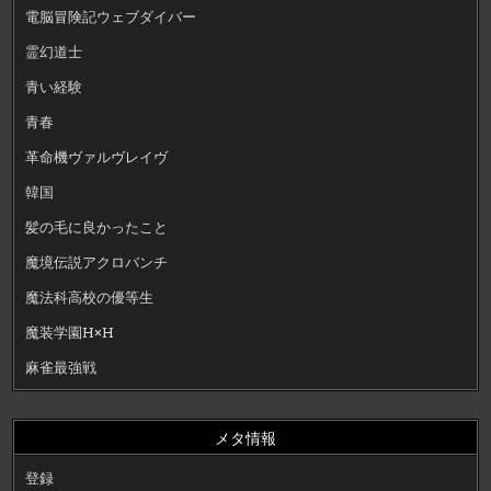
電脳冒険記ウェブダイバー
霊幻道士
青い経験
青春
革命機ヴァルヴレイヴ
韓国
髪の毛に良かったこと
魔境伝説アクロバンチ
魔法科高校の優等生
魔装学園H×H
麻雀最強戦
メタ情報
登録