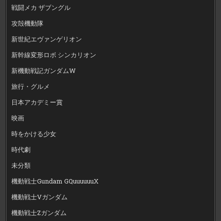
戦闘メカ ザブングル
攻殻機動隊
新世紀エヴァンゲリオン
新幹線変形ロボ シンカリオン
新機動戦記ガンダムW
旅行・グルメ
日本アカデミー賞
映画
時をかける少女
時代劇
未分類
機動戦士Gundam GQuuuuuuX
機動戦士Vガンダム
機動戦士Zガンダム