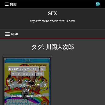
Skip
MENU
to
content
SFX
https://sciencefictiontrails.com
MENU
タグ:
川岡大次郎
Posted
Blu-ray（ブルーレイ）
SF
in
ギャグ・コメディ
青春
サマータイムマシン・ブル
ース （ブルーレイディス
ク）
phi72110
2023年6月24日