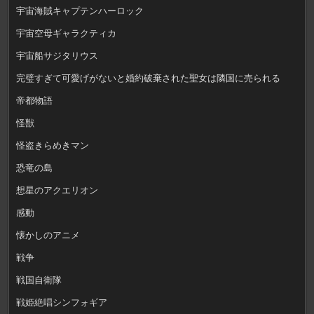
宇宙海賊キャプテンハーロック
宇宙空母ギャラクティカ
宇宙船サジタリウス
完璧すぎて可愛げがないと婚約破棄された聖女は隣国に売られる
帝都物語
怪獣
怪盗きらめきマン
恐竜の島
想星のアクエリオン
感動
懐かしのアニメ
戦争
戦国自衛隊
戦姫絶唱シンフォギア