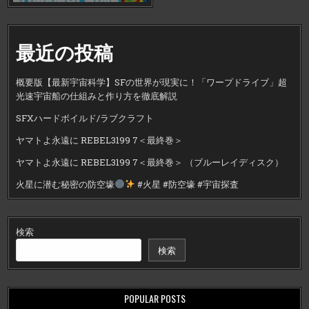
最近の投稿
概要版【最新宇宙科学】SFの世界が現実に！「ワープドライブ」超
光速宇宙船の仕組みと作り方を徹底解説
SFXハードボイルド/ラブクラフト
ヤマトよ永遠に REBEL3199 7＜最終巻＞
ヤマトよ永遠に REBEL3199 7＜最終巻＞ （ブルーレイディスク）
火星に潜む秘密の防空壕
#火星 #防空壕 #宇宙探査
検索
検索
POPULAR POSTS