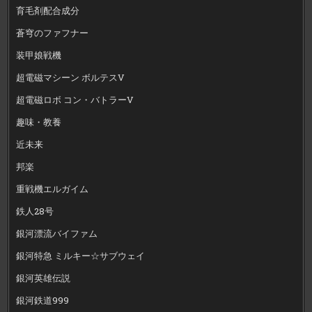
育毛剤配合成分
蒼穹のファフナー
装甲娘戦機
超電磁マシーン ボルテスV
超電磁ロボ コン・バトラーV
趣味・教養
近未来
邦楽
重戦機エルガイム
鉄人28号
銀河漂流バイファム
銀河特急 ミルキー☆サブウェイ
銀河英雄伝説
銀河鉄道999