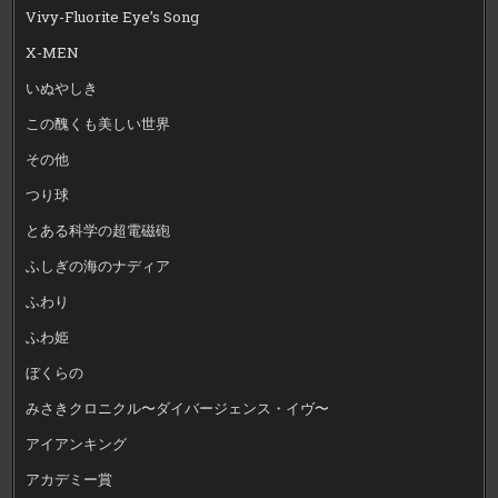
Vivy-Fluorite Eye’s Song
X-MEN
いぬやしき
この醜くも美しい世界
その他
つり球
とある科学の超電磁砲
ふしぎの海のナディア
ふわり
ふわ姫
ぼくらの
みさきクロニクル〜ダイバージェンス・イヴ〜
アイアンキング
アカデミー賞