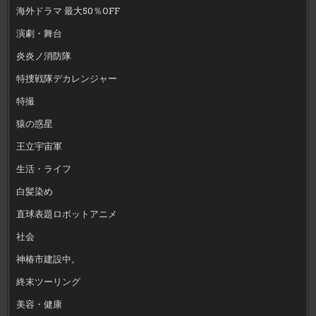
海外ドラマ 最大50％OFF
演劇・舞台
炎炎ノ消防隊
特捜戦隊デカレンジャー
特撮
猿の惑星
王立宇宙軍
生活・ライフ
白髪染め
直球表題ロボットアニメ
社会
神椿市建設中。
終末ツーリング
美容・健康