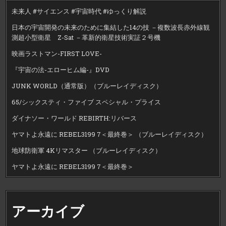
未来人 #サイエンス #宇宙時代 #ゆっくり解説
日本の宇宙開発の未来のために集結した14の技 －複数波長赤外線観
測超小型衛星 Z-Sat －革新的衛星技術実証２号機
映画ラストマン-FIRST LOVE-
『宇宙の法-エローヒム編-』DVD
JUNK WORLD（通常版）（ブルーレイディスク）
65/シックスティ・ファイブ スペシャル・プライス
ダイナソー・ワールド REBIRTH:リバース
ヤマトよ永遠に REBEL3199 7＜最終巻＞ （ブルーレイディスク）
地球防衛軍 4Kリマスター （ブルーレイディスク）
ヤマトよ永遠に REBEL3199 7＜最終巻＞
アーカイブ