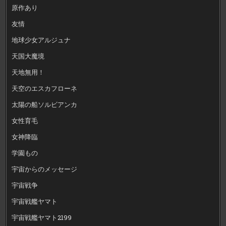
原作あり
友情
地球少女アルジュナ
天国大魔境
天地無用！
天空のエスカフローネ
太陽の船ソルビアンカ
女性育毛
女神降臨
学園もの
宇宙からのメッセージ
宇宙戦争
宇宙戦艦ヤマト
宇宙戦艦ヤマト2199