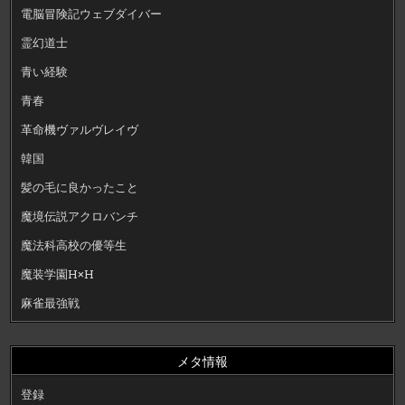
電脳冒険記ウェブダイバー
霊幻道士
青い経験
青春
革命機ヴァルヴレイヴ
韓国
髪の毛に良かったこと
魔境伝説アクロバンチ
魔法科高校の優等生
魔装学園H×H
麻雀最強戦
メタ情報
登録