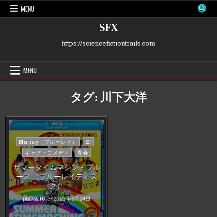
Skip
MENU
to
content
SFX
https://sciencefictiontrails.com
MENU
タグ:
川下大洋
Posted
Blu-ray（ブルーレイ）
SF
in
ギャグ・コメディ
青春
サマータイムマシン・ブル
ース （ブルーレイディス
ク）
phi72110
2023年6月24日