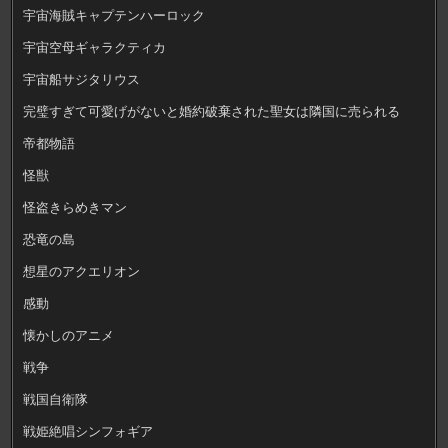
宇宙海賊キャプテンハーロック
宇宙空母ギャラクティカ
宇宙船サジタリウス
完璧すぎて可愛げがないと婚約破棄された聖女は隣国に売られる
帝都物語
怪獣
怪盗きらめきマン
恐竜の島
想星のアクエリオン
感動
懐かしのアニメ
戦争
戦国自衛隊
戦姫絶唱シンフォギア