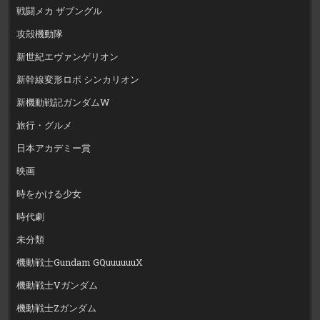
戦闘メカ ザブングル
攻殻機動隊
新世紀エヴァンゲリオン
新幹線変形ロボ シンカリオン
新機動戦記ガンダムW
旅行・グルメ
日本アカデミー賞
映画
時をかける少女
時代劇
未分類
機動戦士Gundam GQuuuuuuX
機動戦士Vガンダム
機動戦士Zガンダム