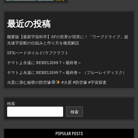
最近の投稿
概要版【最新宇宙科学】SFの世界が現実に！「ワープドライブ」超
光速宇宙船の仕組みと作り方を徹底解説
SFXハードボイルド/ラブクラフト
ヤマトよ永遠に REBEL3199 7＜最終巻＞
ヤマトよ永遠に REBEL3199 7＜最終巻＞ （ブルーレイディスク）
火星に潜む秘密の防空壕
#火星 #防空壕 #宇宙探査
検索
検索
POPULAR POSTS