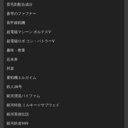
育毛剤配合成分
蒼穹のファフナー
装甲娘戦機
超電磁マシーン ボルテスV
超電磁ロボ コン・バトラーV
趣味・教養
近未来
邦楽
重戦機エルガイム
鉄人28号
銀河漂流バイファム
銀河特急 ミルキー☆サブウェイ
銀河英雄伝説
銀河鉄道999