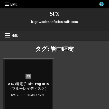
Skip
MENU
to
content
SFX
https://sciencefictiontrails.com
MENU
タグ:
岩中睦樹
Posted
SF
in
AIの遺電子 Blu-ray BOX
（ブルーレイディスク）
phi72110
2023年7月22日