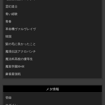
霊幻道士
青い経験
青春
革命機ヴァルヴレイヴ
韓国
髪の毛に良かったこと
魔境伝説アクロバンチ
魔法科高校の優等生
魔装学園H×H
麻雀最強戦
メタ情報
登録