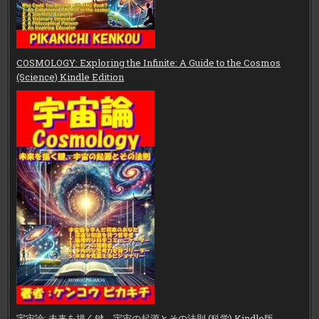
COSMOLOGY: Exploring the Infinite: A Guide to the Cosmos
(Science) Kindle Edition
宇宙論: 未来を描く鍵、宇宙の起源とその法則 (科学) Kindle版