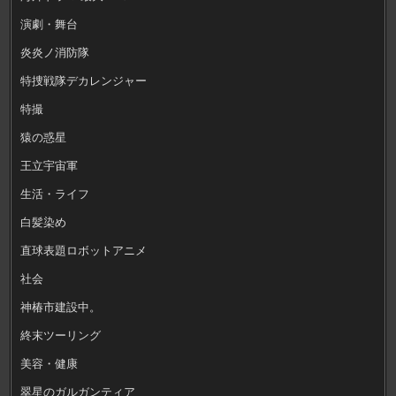
演劇・舞台
炎炎ノ消防隊
特捜戦隊デカレンジャー
特撮
猿の惑星
王立宇宙軍
生活・ライフ
白髪染め
直球表題ロボットアニメ
社会
神椿市建設中。
終末ツーリング
美容・健康
翠星のガルガンティア