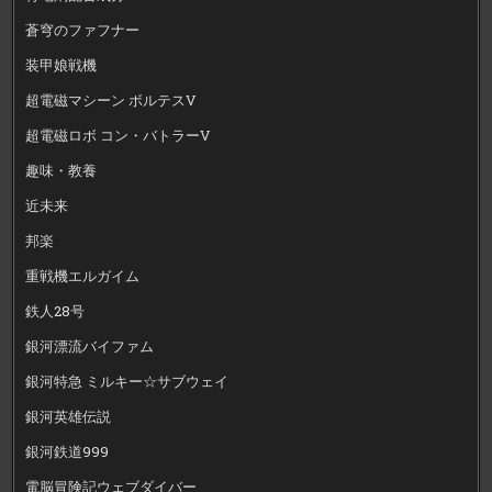
蒼穹のファフナー
装甲娘戦機
超電磁マシーン ボルテスV
超電磁ロボ コン・バトラーV
趣味・教養
近未来
邦楽
重戦機エルガイム
鉄人28号
銀河漂流バイファム
銀河特急 ミルキー☆サブウェイ
銀河英雄伝説
銀河鉄道999
電脳冒険記ウェブダイバー