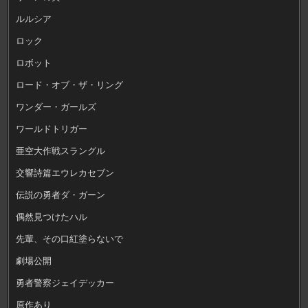
ルルシア
ロック
ロボット
ロード・オブ・ザ・リング
ワンダー・ガールズ
ワールドトリガー
亜空大作戦スラングル
交響詩篇エウレカセブン
伝説の勇者ダ・ガーン
偶然見つけたハル
先輩、その口紅塗らないで
劇場公開
勇者警察ジェイデッカー
原作あり