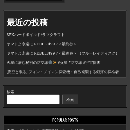
最近の投稿
SFXハードボイルド/ラブクラフト
ヤマトよ永遠に REBEL3199 7＜最終巻＞
ヤマトよ永遠に REBEL3199 7＜最終巻＞ （ブルーレイディスク）
火星に潜む秘密の防空壕
#火星 #防空壕 #宇宙探査
[夜空と眠る] フォン・ノイマン探査機：自己複製する銀河の探検者
検索
検索
POPULAR POSTS