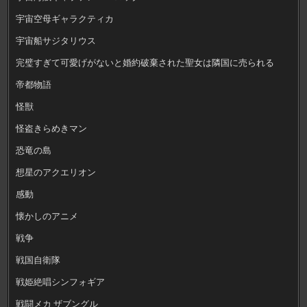
宇宙空母ギャラクティカ
宇宙船サジタリウス
完璧すぎて可愛げがないと婚約破棄された聖女は隣国に売られる
帝都物語
怪獣
怪盗きらめきマン
恐竜の島
想星のアクエリオン
感動
懐かしのアニメ
戦争
戦国自衛隊
戦姫絶唱シンフォギア
戦闘メカ ザブングル