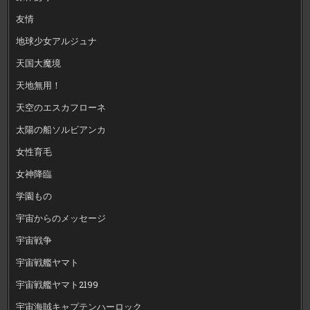
友情
地球少女アルジュナ
天国大魔境
天地無用！
天空のエスカフローネ
太陽の船ソルビアンカ
女性育毛
女神降臨
学園もの
宇宙からのメッセージ
宇宙戦争
宇宙戦艦ヤマト
宇宙戦艦ヤマト2199
宇宙海賊キャプテンハーロック