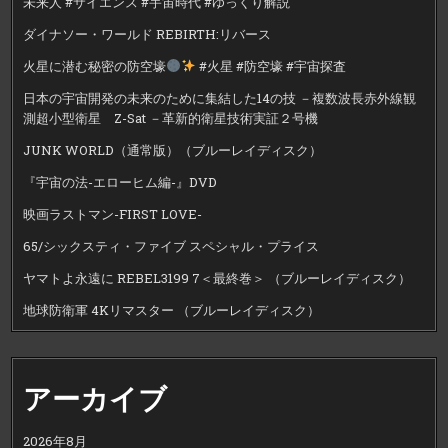
未来人 #サイエンス #宇宙時代 #ゆっくり解説
ダイナソー・ワールド REBIRTH:リバース
火星に潜む秘密の防空壕
#火星 #防空壕 #宇宙探査
日本の宇宙開発の未来のために集結した14の技 －複数波長赤外線観
測超小型衛星 Z-Sat －革新的衛星技術実証２号機
JUNK WORLD（通常版）（ブルーレイディスク）
『宇宙の法-エローヒム編-』DVD
映画ラストマン-FIRST LOVE-
65/シックスティ・ファイブ スペシャル・プライス
ヤマトよ永遠に REBEL3199 7＜最終巻＞ （ブルーレイディスク）
地球防衛軍 4Kリマスター （ブルーレイディスク）
アーカイブ
2026年8月