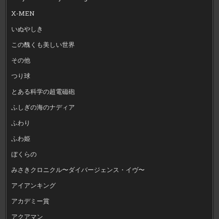
X-MEN
いぬやしき
この醜くも美しい世界
その他
つり球
とある科学の超電磁砲
ふしぎの海のナディア
ふわり
ふわ姫
ぼくらの
みさきクロニクル〜ダイバージェンス・イヴ〜
アイアンキング
アカデミー賞
アクアマン