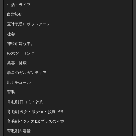
生活・ライフ
白髪染め
直球表題ロボットアニメ
社会
神椿市建設中。
終末ツーリング
美容・健康
翠星のガルガンティア
肌ナチュール
育毛
育毛剤 口コミ・評判
育毛剤 激安・最安値・お買い得
育毛剤イクオスEXプラスの考察
育毛剤内容量