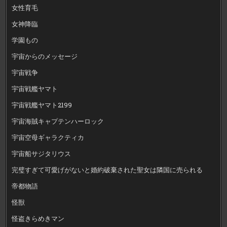
女性育毛
女神降臨
学園もの
宇宙からのメッセージ
宇宙戦争
宇宙戦艦ヤマト
宇宙戦艦ヤマト2199
宇宙海賊キャプテンハーロック
宇宙空母ギャラクティカ
宇宙船サジタリウス
完璧すぎて可愛げがないと婚約破棄された聖女は隣国に売られる
帝都物語
怪獣
怪盗きらめきマン