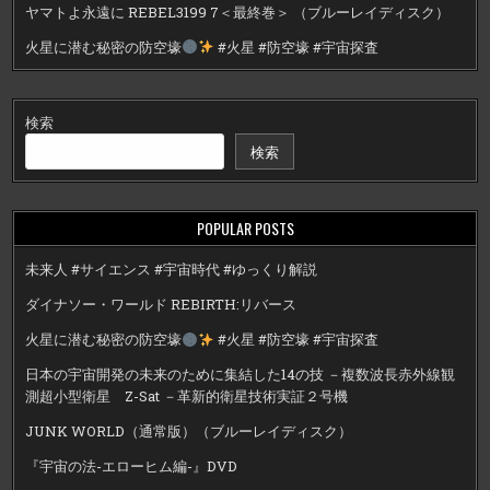
ヤマトよ永遠に REBEL3199 7＜最終巻＞ （ブルーレイディスク）
火星に潜む秘密の防空壕
#火星 #防空壕 #宇宙探査
検索
検索
POPULAR POSTS
未来人 #サイエンス #宇宙時代 #ゆっくり解説
ダイナソー・ワールド REBIRTH:リバース
火星に潜む秘密の防空壕
#火星 #防空壕 #宇宙探査
日本の宇宙開発の未来のために集結した14の技 －複数波長赤外線観
測超小型衛星 Z-Sat －革新的衛星技術実証２号機
JUNK WORLD（通常版）（ブルーレイディスク）
『宇宙の法-エローヒム編-』DVD