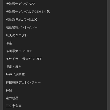
機動戦士ガンダムZZ
機動戦士ガンダム第08MS小隊
機動新世紀ガンダムX
機動警察パトレイバー
永久のユウグレ
洋楽
洋画最大60％OFF
海外ドラマ 最大50％OFF
演劇・舞台
炎炎ノ消防隊
特捜戦隊デカレンジャー
特撮
猿の惑星
王立宇宙軍