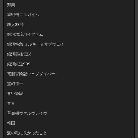
邦楽
重戦機エルガイム
鉄人28号
銀河漂流バイファム
銀河特急 ミルキー☆サブウェイ
銀河英雄伝説
銀河鉄道999
電脳冒険記ウェブダイバー
霊幻道士
青い経験
青春
革命機ヴァルヴレイヴ
韓国
髪の毛に良かったこと