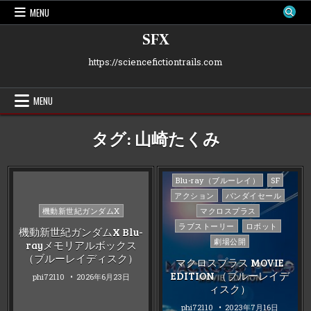
Skip
MENU
to
content
SFX
https://sciencefictiontrails.com
MENU
タグ:
山崎たくみ
Posted
Blu-ray（ブルーレイ）
SF
in
アクション
バンダイセール
Posted
機動新世紀ガンダムX
マクロスプラス
in
ラブストーリー
ロボット
機動新世紀ガンダムX Blu-
劇場公開
rayメモリアルボックス
（ブルーレイディスク）
マクロスプラス MOVIE
EDITION （ブルーレイデ
phi72110
2026年6月23日
ィスク）
phi72110
2023年7月16日