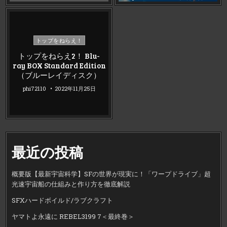
Posted
トップをねらえ！
in
トップをねらえ2！ Blu-
ray BOX Standard Edition
（ブルーレイディスク）
phi72110
2022年11月25日
最近の投稿
概要版【最新宇宙科学】SFの世界が現実に！「ワープドライブ」超
光速宇宙船の仕組みと作り方を徹底解説
SFXハードボイルド/ラブクラフト
ヤマトよ永遠に REBEL3199 7＜最終巻＞