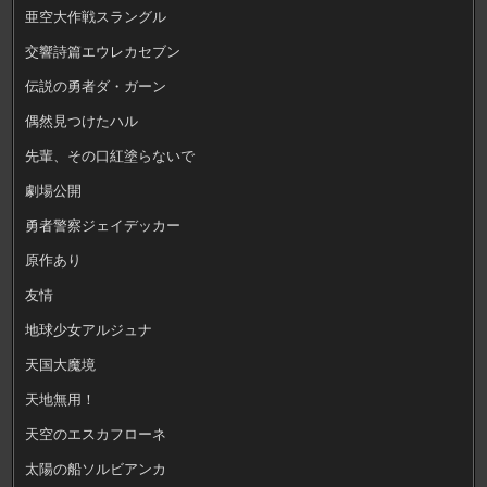
亜空大作戦スラングル
交響詩篇エウレカセブン
伝説の勇者ダ・ガーン
偶然見つけたハル
先輩、その口紅塗らないで
劇場公開
勇者警察ジェイデッカー
原作あり
友情
地球少女アルジュナ
天国大魔境
天地無用！
天空のエスカフローネ
太陽の船ソルビアンカ