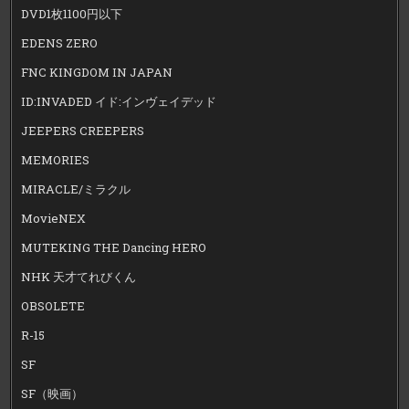
DVD1枚1100円以下
EDENS ZERO
FNC KINGDOM IN JAPAN
ID:INVADED イド:インヴェイデッド
JEEPERS CREEPERS
MEMORIES
MIRACLE/ミラクル
MovieNEX
MUTEKING THE Dancing HERO
NHK 天才てれびくん
OBSOLETE
R-15
SF
SF（映画）