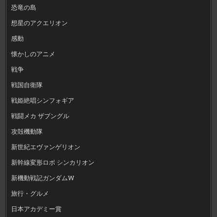
恐竜の島
想星のアクエリオン
感動
懐かしのアニメ
戦争
戦国自衛隊
戦姫絶唱シンフォギア
戦闘メカ ザブングル
攻殻機動隊
新世紀エヴァンゲリオン
新幹線変形ロボ シンカリオン
新機動戦記ガンダムW
旅行・グルメ
日本アカデミー賞