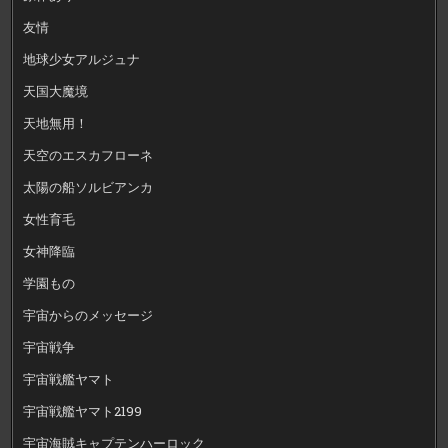
友情
地球少女アルジュナ
天国大魔境
天地無用！
天空のエスカフローネ
太陽の船ソルビアンカ
女性育毛
女神降臨
学園もの
宇宙からのメッセージ
宇宙戦争
宇宙戦艦ヤマト
宇宙戦艦ヤマト2199
宇宙海賊キャプテンハーロック