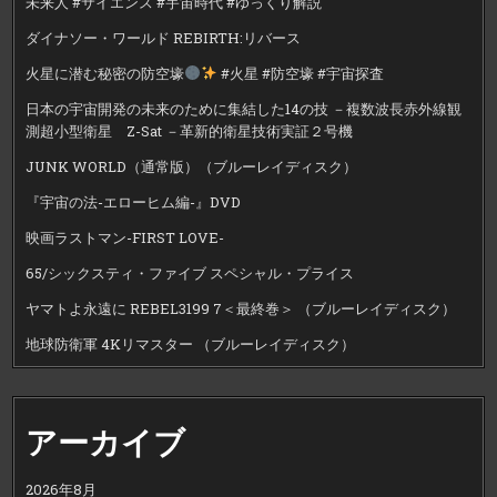
未来人 #サイエンス #宇宙時代 #ゆっくり解説
ダイナソー・ワールド REBIRTH:リバース
火星に潜む秘密の防空壕
#火星 #防空壕 #宇宙探査
日本の宇宙開発の未来のために集結した14の技 －複数波長赤外線観
測超小型衛星 Z-Sat －革新的衛星技術実証２号機
JUNK WORLD（通常版）（ブルーレイディスク）
『宇宙の法-エローヒム編-』DVD
映画ラストマン-FIRST LOVE-
65/シックスティ・ファイブ スペシャル・プライス
ヤマトよ永遠に REBEL3199 7＜最終巻＞ （ブルーレイディスク）
地球防衛軍 4Kリマスター （ブルーレイディスク）
アーカイブ
2026年8月