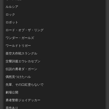
ルルシア
ロック
ロボット
ロード・オブ・ザ・リング
ワンダー・ガールズ
ワールドトリガー
亜空大作戦スラングル
交響詩篇エウレカセブン
伝説の勇者ダ・ガーン
偶然見つけたハル
先輩、その口紅塗らないで
劇場公開
勇者警察ジェイデッカー
原作あり