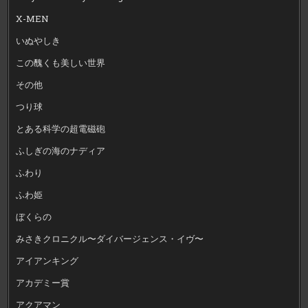
X-MEN
いぬやしき
この醜くも美しい世界
その他
つり球
とある科学の超電磁砲
ふしぎの海のナディア
ふわり
ふわ姫
ぼくらの
みさきクロニクル〜ダイバージェンス・イヴ〜
アイアンキング
アカデミー賞
アクアマン