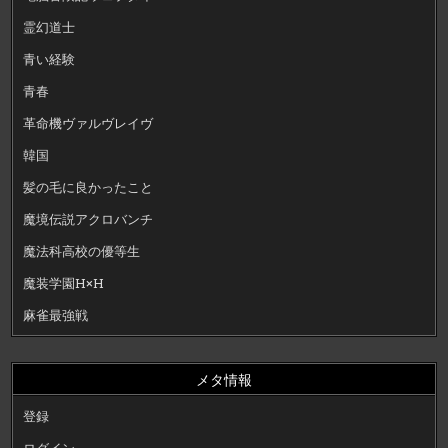
霊幻道士
青い経験
青春
革命機ヴァルヴレイヴ
韓国
髪の毛に良かったこと
魔境伝説アクロバンチ
魔法科高校の優等生
魔装学園H×H
麻雀最強戦
メタ情報
登録