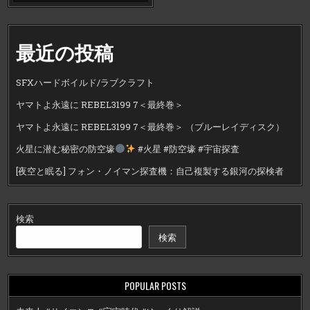
最近の投稿
SFXハードボイルド/ラブクラフト
ヤマトよ永遠に REBEL3199 7＜最終巻＞
ヤマトよ永遠に REBEL3199 7＜最終巻＞ （ブルーレイディスク）
火星に潜む秘密の防空壕
#火星 #防空壕 #宇宙探査
[夜空と眠る] フォン・ノイマン探査機：自己複製する銀河の探検者
検索
検索
POPULAR POSTS