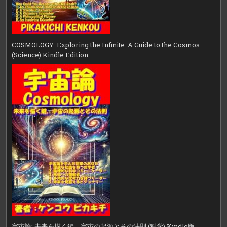
COSMOLOGY: Exploring the Infinite: A Guide to the Cosmos
(Science) Kindle Edition
宇宙論: 未来を描く鍵、宇宙の起源とその法則 (科学) Kindle版