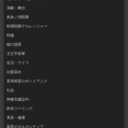
演劇・舞台
炎炎ノ消防隊
特捜戦隊デカレンジャー
特撮
猿の惑星
王立宇宙軍
生活・ライフ
白髪染め
直球表題ロボットアニメ
社会
神椿市建設中。
終末ツーリング
美容・健康
翠星のガルガンティア