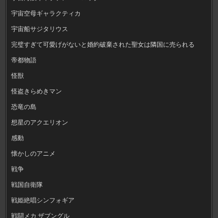
宇宙空母ギャラクティカ
宇宙船サジタリウス
完璧すぎて可愛げがないと婚約破棄された聖女は隣国に売られる
帝都物語
怪獣
怪盗きらめきマン
恐竜の島
想星のアクエリオン
感動
懐かしのアニメ
戦争
戦国自衛隊
戦姫絶唱シンフォギア
戦闘メカ ザブングル