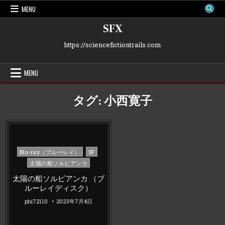
Skip
MENU
to
content
SFX
https://sciencefictiontrails.com
MENU
タグ:
小西寛子
Posted
Blu-ray（ブルーレイ）
SF
in
太陽の船ソルビアンカ
太陽の船ソルビアンカ （ブ
ルーレイディスク）
phi72110
2023年7月4日