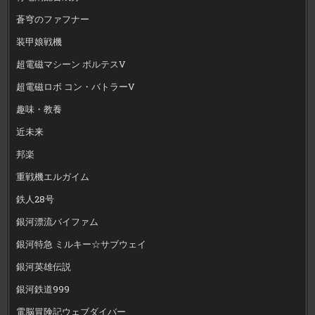
蒼穹のファフナー
装甲娘戦機
超電磁マシーン ボルテスV
超電磁ロボ コン・バトラーV
趣味・教養
近未来
邦楽
重戦機エルガイム
鉄人28号
銀河漂流バイファム
銀河特急 ミルキー☆サブウェイ
銀河英雄伝説
銀河鉄道999
電脳冒険記ウェブダイバー