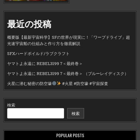
最近の投稿
概要版【最新宇宙科学】SFの世界が現実に！「ワープドライブ」超
光速宇宙船の仕組みと作り方を徹底解説
SFXハードボイルド/ラブクラフト
ヤマトよ永遠に REBEL3199 7＜最終巻＞
ヤマトよ永遠に REBEL3199 7＜最終巻＞ （ブルーレイディスク）
火星に潜む秘密の防空壕
#火星 #防空壕 #宇宙探査
検索
検索
POPULAR POSTS