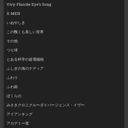
Vivy-Fluorite Eye’s Song
X-MEN
いぬやしき
この醜くも美しい世界
その他
つり球
とある科学の超電磁砲
ふしぎの海のナディア
ふわり
ふわ姫
ぼくらの
みさきクロニクル〜ダイバージェンス・イヴ〜
アイアンキング
アカデミー賞