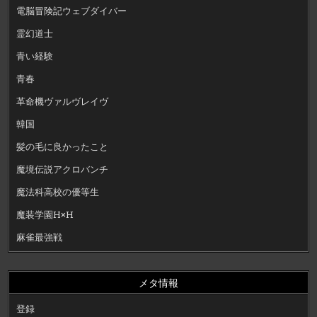
電脳冒険記ウェブダイバー
霊幻道士
青い経験
青春
革命機ヴァルヴレイヴ
韓国
髪の毛に良かったこと
魔境伝説アクロバンチ
魔法科高校の優等生
魔装学園H×H
麻雀最強戦
メタ情報
登録