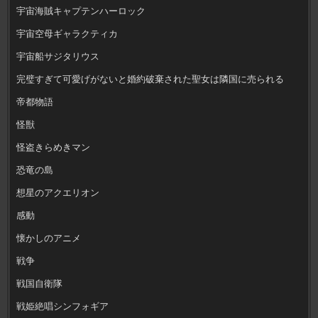
宇宙海賊キャプテンハーロック
宇宙空母ギャラクティカ
宇宙船サジタリウス
完璧すぎて可愛げがないと婚約破棄された聖女は隣国に売られる
帝都物語
怪獣
怪盗きらめきマン
恐竜の島
想星のアクエリオン
感動
懐かしのアニメ
戦争
戦国自衛隊
戦姫絶唱シンフォギア