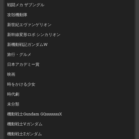
戦闘メカ ザブングル
攻殻機動隊
新世紀エヴァンゲリオン
新幹線変形ロボ シンカリオン
新機動戦記ガンダムW
旅行・グルメ
日本アカデミー賞
映画
時をかける少女
時代劇
未分類
機動戦士Gundam GQuuuuuuX
機動戦士Vガンダム
機動戦士Zガンダム