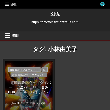
Skip
MENU
to
content
SFX
https://sciencefictiontrails.com
MENU
タグ:
小林由美子
Posted
Blu-ray（ブルーレイ）
SF
in
電脳冒険記ウェブダイバー
「電脳冒険記ウェブダイバ
ー」アニバーサリーBD-
BOX （ブルーレイディス
ク）
phi72110
2023年12月25日