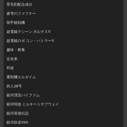
育毛剤配合成分
蒼穹のファフナー
装甲娘戦機
超電磁マシーン ボルテスV
超電磁ロボ コン・バトラーV
趣味・教養
近未来
邦楽
重戦機エルガイム
鉄人28号
銀河漂流バイファム
銀河特急 ミルキー☆サブウェイ
銀河英雄伝説
銀河鉄道999