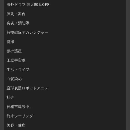
海外ドラマ 最大50％OFF
演劇・舞台
炎炎ノ消防隊
特捜戦隊デカレンジャー
特撮
猿の惑星
王立宇宙軍
生活・ライフ
白髪染め
直球表題ロボットアニメ
社会
神椿市建設中。
終末ツーリング
美容・健康