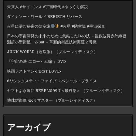
未来人 #サイエンス #宇宙時代 #ゆっくり解説
ダイナソー・ワールド REBIRTH:リバース
火星に潜む秘密の防空壕
#火星 #防空壕 #宇宙探査
日本の宇宙開発の未来のために集結した14の技 －複数波長赤外線観
測超小型衛星 Z-Sat －革新的衛星技術実証２号機
JUNK WORLD（通常版）（ブルーレイディスク）
『宇宙の法-エローヒム編-』DVD
映画ラストマン-FIRST LOVE-
65/シックスティ・ファイブ スペシャル・プライス
ヤマトよ永遠に REBEL3199 7＜最終巻＞ （ブルーレイディスク）
地球防衛軍 4Kリマスター （ブルーレイディスク）
アーカイブ