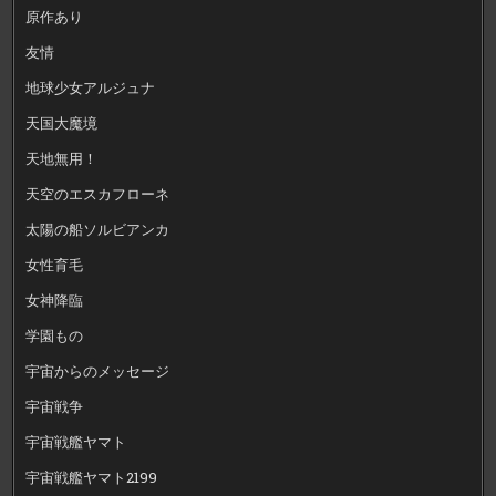
原作あり
友情
地球少女アルジュナ
天国大魔境
天地無用！
天空のエスカフローネ
太陽の船ソルビアンカ
女性育毛
女神降臨
学園もの
宇宙からのメッセージ
宇宙戦争
宇宙戦艦ヤマト
宇宙戦艦ヤマト2199