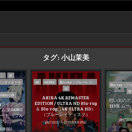
タグ:
小山茉美
イ）
SF
Posted
バンダイセール
4K
AKIRA
Blu-ray（ブルーレイ）
Posted
Blu-ray（
in
SF
in
懐
8MS小隊
AKIRA 4K REMASTER
想い出のア
EDITION / ULTRA HD Blu-ray
rayライブラリ
113集 ム
＆ Blu-ray（4K ULTRA HD）
ム 第08MS
（ブルーレイディスク）
ート （ブル
phi7211
スク）
phi72110
2023年8月29日
11月12日