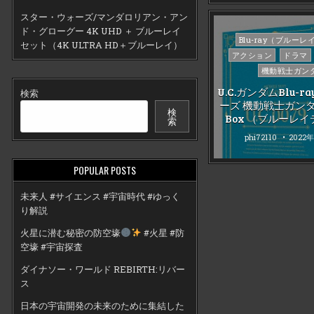
スター・ウォーズ/マンダロリアン・アン
ド・グローグー 4K UHD ＋ ブルーレイ
Posted
Blu-ray（ブルーレ
セット（4K ULTRA HD＋ブルーレイ）
in
アクション
ドラマ
機動戦士ガン
U.C.ガンダムBlu-
検索
ーズ 機動戦士ガンダム 
検
Box （ブルーレ
索
phi72110
2022
POPULAR POSTS
未来人 #サイエンス #宇宙時代 #ゆっく
り解説
火星に潜む秘密の防空壕
#火星 #防
空壕 #宇宙探査
ダイナソー・ワールド REBIRTH:リバー
ス
日本の宇宙開発の未来のために集結した