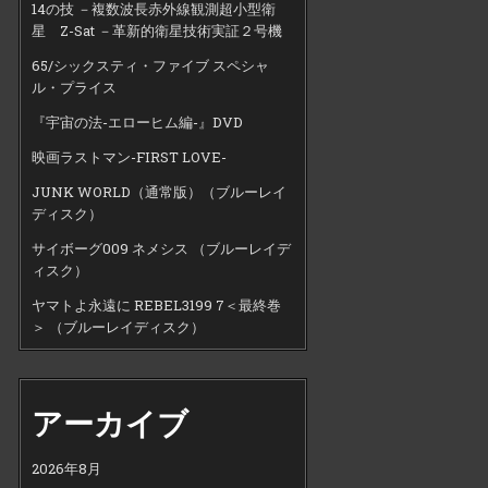
14の技 －複数波長赤外線観測超小型衛
星 Z-Sat －革新的衛星技術実証２号機
65/シックスティ・ファイブ スペシャ
ル・プライス
『宇宙の法-エローヒム編-』DVD
映画ラストマン-FIRST LOVE-
JUNK WORLD（通常版）（ブルーレイ
ディスク）
サイボーグ009 ネメシス （ブルーレイデ
ィスク）
ヤマトよ永遠に REBEL3199 7＜最終巻
＞ （ブルーレイディスク）
アーカイブ
2026年8月