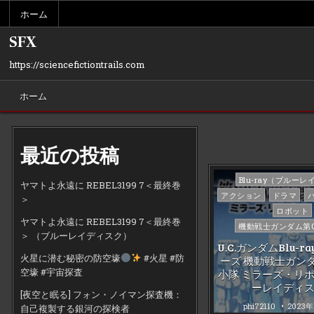
Skip
ホーム
to
content
SFX
https://sciencefictiontrails.com
ホーム
最近の投稿
Posted
Blu-ray（ブルーレ
ヤマトよ永遠に REBEL3199 7＜最終巻
in
アクション
ドラマ
＞
ロボット
ヤマトよ永遠に REBEL3199 7＜最終巻
機動戦士ガンダム第0
＞ （ブルーレイディスク）
U.C.ガンダムBlu-
火星に潜む秘密の防空壕
#火星 #防
ーズ 機動戦士ガンダ
空壕 #宇宙探査
小隊 ミラーズ・リポ
ーレイディ
[夜空と眠る] フォン・ノイマン探査機：
phi72110
2023年
自己複製する銀河の探検者