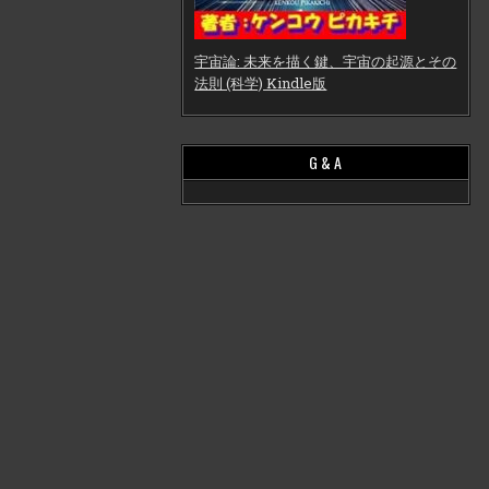
宇宙論: 未来を描く鍵、宇宙の起源とその
法則 (科学) Kindle版
G & A