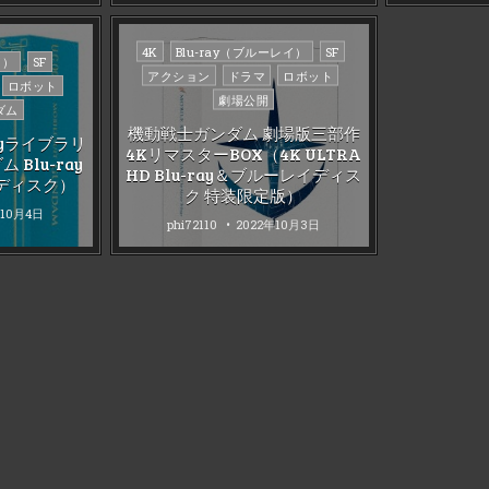
Posted
4K
Blu-ray（ブルーレイ）
SF
イ）
SF
in
アクション
ドラマ
ロボット
ロボット
劇場公開
ダム
機動戦士ガンダム 劇場版三部作
rayライブラリ
4KリマスターBOX（4K ULTRA
Blu-ray
HD Blu-ray＆ブルーレイディス
イディスク）
ク 特装限定版）
年10月4日
phi72110
2022年10月3日