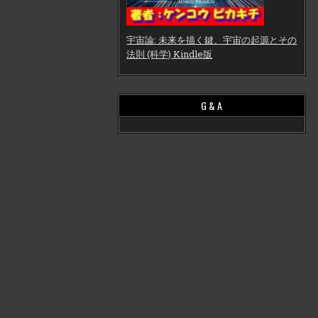
宇宙論: 未来を描く鍵、宇宙の起源とその
法則 (科学) Kindle版
G & A