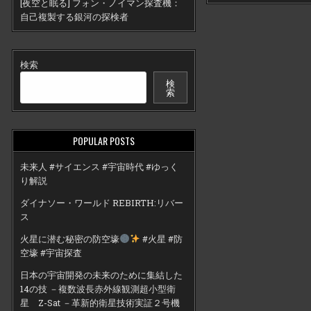
[夜空と眠る] フォン・ノイマン探査機：
自己複製する銀河の探検者
検索
検
索
POPULAR POSTS
未来人 #サイエンス #宇宙時代 #ゆっく
り解説
ダイナソー・ワールド REBIRTH:リバー
ス
火星に潜む秘密の防空壕
#火星 #防
空壕 #宇宙探査
日本の宇宙開発の未来のために集結した
14の技 －複数波長赤外線観測超小型衛
星 Z-Sat －革新的衛星技術実証２号機