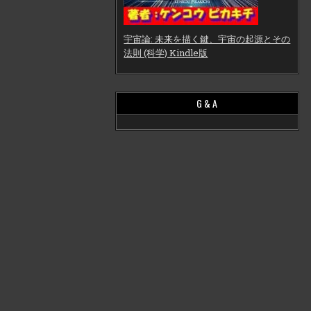
宇宙論: 未来を描く鍵、宇宙の起源とその
法則 (科学) Kindle版
G & A