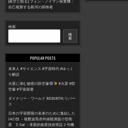
[夜空と眠る] フォン・ノイマン探査機：
自己複製する銀河の探検者
検索
検
索
POPULAR POSTS
未来人 #サイエンス #宇宙時代 #ゆっく
り解説
火星に潜む秘密の防空壕
#火星 #防
空壕 #宇宙探査
ダイナソー・ワールド REBIRTH:リバー
ス
日本の宇宙開発の未来のために集結した
14の技 －複数波長赤外線観測超小型衛
星 Z-Sat －革新的衛星技術実証２号機