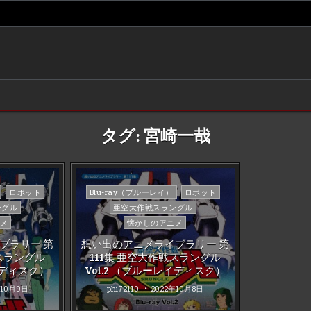
タグ:
宮崎一哉
Posted
ロボット
Blu-ray（ブルーレイ）
ロボット
in
ングル
亜空大作戦スラングル
メ
懐かしのアニメ
ブラリー 第
想い出のアニメライブラリー 第
戦スラングル
111集 亜空大作戦スラングル
レイディスク）
Vol.2 （ブルーレイディスク）
年10月9日
phi72110
2022年10月8日