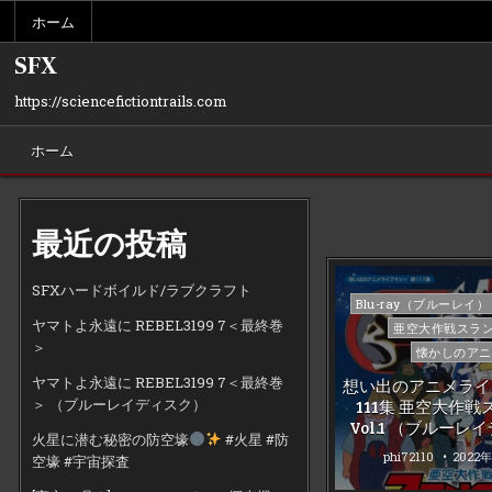
Skip
ホーム
to
content
SFX
https://sciencefictiontrails.com
ホーム
最近の投稿
SFXハードボイルド/ラブクラフト
Posted
Blu-ray（ブルーレイ）
in
ヤマトよ永遠に REBEL3199 7＜最終巻
亜空大作戦スラ
＞
懐かしのアニ
ヤマトよ永遠に REBEL3199 7＜最終巻
想い出のアニメライ
＞ （ブルーレイディスク）
111集 亜空大作
Vol.1 （ブルー
火星に潜む秘密の防空壕
#火星 #防
phi72110
2022
空壕 #宇宙探査