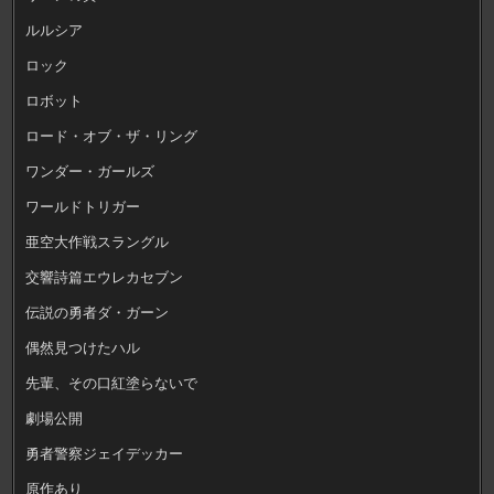
ルルシア
ロック
ロボット
ロード・オブ・ザ・リング
ワンダー・ガールズ
ワールドトリガー
亜空大作戦スラングル
交響詩篇エウレカセブン
伝説の勇者ダ・ガーン
偶然見つけたハル
先輩、その口紅塗らないで
劇場公開
勇者警察ジェイデッカー
原作あり