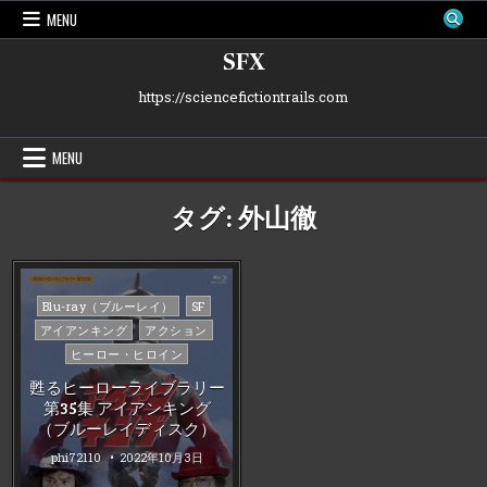
Skip
MENU
to
content
SFX
https://sciencefictiontrails.com
MENU
タグ:
外山徹
Posted
Blu-ray（ブルーレイ）
SF
in
アイアンキング
アクション
ヒーロー・ヒロイン
甦るヒーローライブラリー
第35集 アイアンキング
（ブルーレイディスク）
phi72110
2022年10月3日