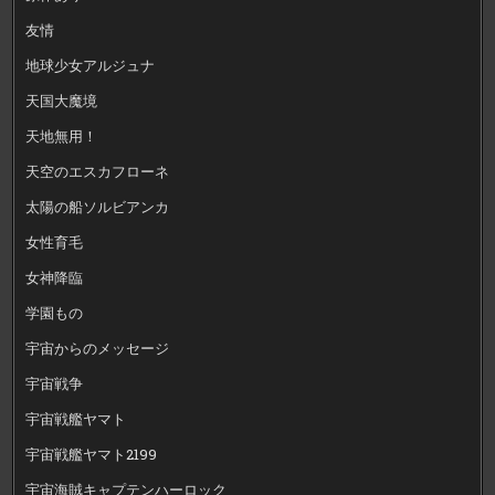
友情
地球少女アルジュナ
天国大魔境
天地無用！
天空のエスカフローネ
太陽の船ソルビアンカ
女性育毛
女神降臨
学園もの
宇宙からのメッセージ
宇宙戦争
宇宙戦艦ヤマト
宇宙戦艦ヤマト2199
宇宙海賊キャプテンハーロック