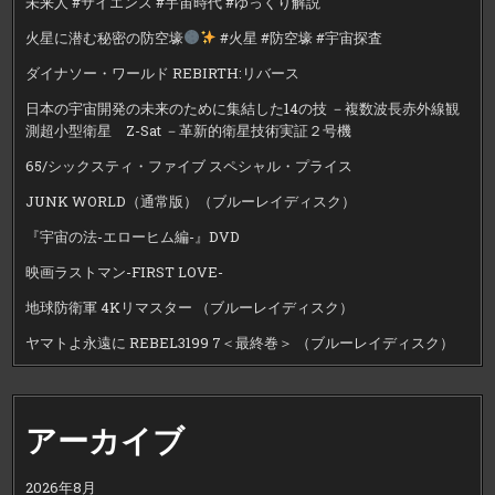
未来人 #サイエンス #宇宙時代 #ゆっくり解説
火星に潜む秘密の防空壕
#火星 #防空壕 #宇宙探査
ダイナソー・ワールド REBIRTH:リバース
日本の宇宙開発の未来のために集結した14の技 －複数波長赤外線観
測超小型衛星 Z-Sat －革新的衛星技術実証２号機
65/シックスティ・ファイブ スペシャル・プライス
JUNK WORLD（通常版）（ブルーレイディスク）
『宇宙の法-エローヒム編-』DVD
映画ラストマン-FIRST LOVE-
地球防衛軍 4Kリマスター （ブルーレイディスク）
ヤマトよ永遠に REBEL3199 7＜最終巻＞ （ブルーレイディスク）
アーカイブ
2026年8月