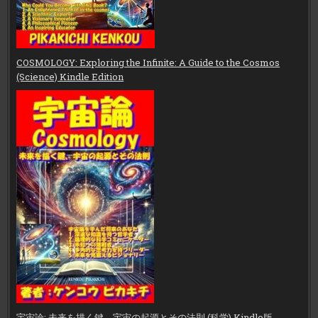
COSMOLOGY: Exploring the Infinite: A Guide to the Cosmos
(Science) Kindle Edition
宇宙論: 未来を描く鍵、宇宙の起源とその法則 (科学) Kindle版