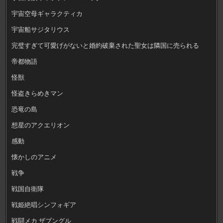
宇宙空母ギャラクティカ
宇宙船サジタリウス
完璧すぎて可愛げがないと婚約破棄された聖女は隣国に売られる
帝都物語
怪獣
怪盗きらめきマン
恐竜の島
想星のアクエリオン
感動
懐かしのアニメ
戦争
戦国自衛隊
戦姫絶唱シンフォギア
戦闘メカ ザブングル