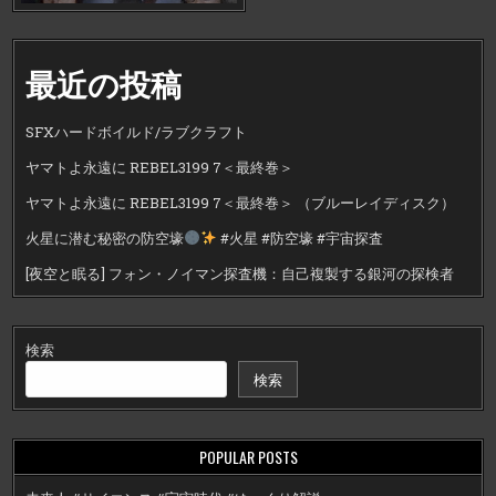
最近の投稿
SFXハードボイルド/ラブクラフト
ヤマトよ永遠に REBEL3199 7＜最終巻＞
ヤマトよ永遠に REBEL3199 7＜最終巻＞ （ブルーレイディスク）
火星に潜む秘密の防空壕
#火星 #防空壕 #宇宙探査
[夜空と眠る] フォン・ノイマン探査機：自己複製する銀河の探検者
検索
検索
POPULAR POSTS