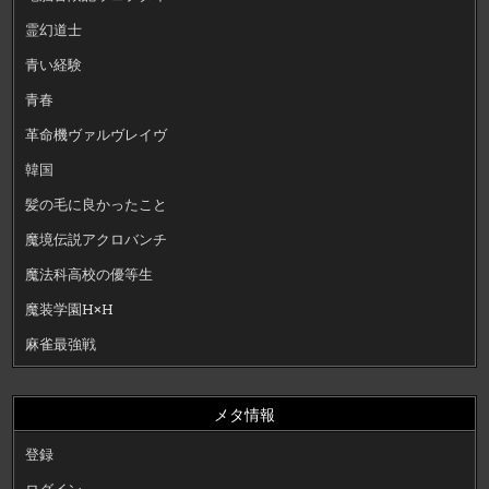
霊幻道士
青い経験
青春
革命機ヴァルヴレイヴ
韓国
髪の毛に良かったこと
魔境伝説アクロバンチ
魔法科高校の優等生
魔装学園H×H
麻雀最強戦
メタ情報
登録