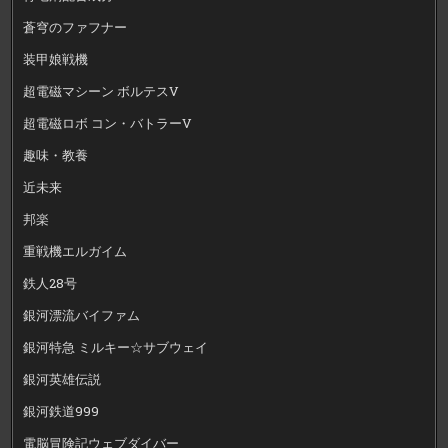
蒼穹のファフナー
装甲娘戦機
超電磁マシーン ボルテスV
超電磁ロボ コン・バトラーV
趣味・教養
近未来
邦楽
重戦機エルガイム
鉄人28号
銀河漂流バイファム
銀河特急 ミルキー☆サブウェイ
銀河英雄伝説
銀河鉄道999
電脳冒険記ウェブダイバー