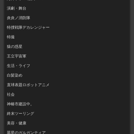
演劇・舞台
炎炎ノ消防隊
特捜戦隊デカレンジャー
特撮
猿の惑星
王立宇宙軍
生活・ライフ
白髪染め
直球表題ロボットアニメ
社会
神椿市建設中。
終末ツーリング
美容・健康
翠星のガルガンティア