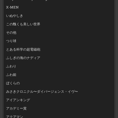
X-MEN
いぬやしき
この醜くも美しい世界
その他
つり球
とある科学の超電磁砲
ふしぎの海のナディア
ふわり
ふわ姫
ぼくらの
みさきクロニクル〜ダイバージェンス・イヴ〜
アイアンキング
アカデミー賞
アクアマン