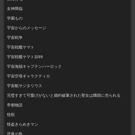
女神降臨
学園もの
宇宙からのメッセージ
宇宙戦争
宇宙戦艦ヤマト
宇宙戦艦ヤマト2199
宇宙海賊キャプテンハーロック
宇宙空母ギャラクティカ
宇宙船サジタリウス
完璧すぎて可愛げがないと婚約破棄された聖女は隣国に売られる
帝都物語
怪獣
怪盗きらめきマン
恐竜の島