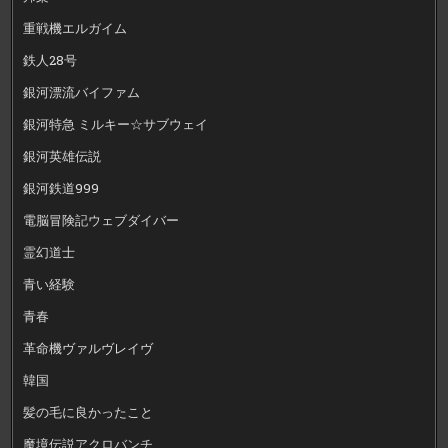
重戦機エルガイム
鉄人28号
銀河漂流バイファム
銀河特急 ミルキー☆サブウェイ
銀河英雄伝説
銀河鉄道999
電脳冒険記ウェブダイバー
霊幻道士
青い経験
青春
革命機ヴァルヴレイヴ
韓国
髪の毛に良かったこと
魔境伝説アクロバンチ