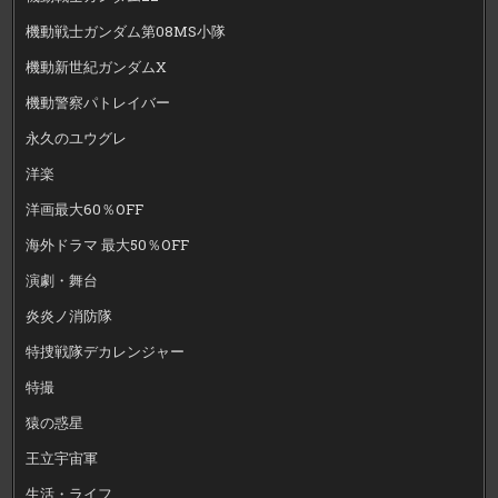
機動戦士ガンダム第08MS小隊
機動新世紀ガンダムX
機動警察パトレイバー
永久のユウグレ
洋楽
洋画最大60％OFF
海外ドラマ 最大50％OFF
演劇・舞台
炎炎ノ消防隊
特捜戦隊デカレンジャー
特撮
猿の惑星
王立宇宙軍
生活・ライフ