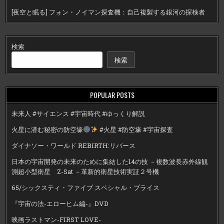
[夜空と眠る] フォン・ノイマン探査機：自己複製する銀河の探検者
検索
検索
POPULAR POSTS
未来人 #サイエンス #宇宙時代 #ゆっくり解説
火星に潜む秘密の防空壕
#火星 #防空壕 #宇宙探査
ダイナソー・ワールド REBIRTH:リバース
日本の宇宙開発の未来のために集結した14の技 －複数波長赤外線観
測超小型衛星 Z-Sat －革新的衛星技術実証２号機
65/シックスティ・ファイブ スペシャル・プライス
『宇宙の法-エローヒム編-』DVD
映画ラストマン-FIRST LOVE-