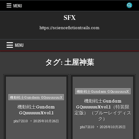
Skip
MENU
to
content
SFX
https://sciencefictiontrails.com
MENU
タグ:
土屋神葉
Posted
機動戦士Gundam GQuuuuuuX
Posted
in
機動戦士Gundam GQuuuuuuX
機動戦士Gundam
in
機動戦士Gundam
GQuuuuuuXvol.1（特装限
GQuuuuuuXvol.1
定版） （ブルーレイディス
ク）
phi72110
2025年10月26日
phi72110
2025年10月25日