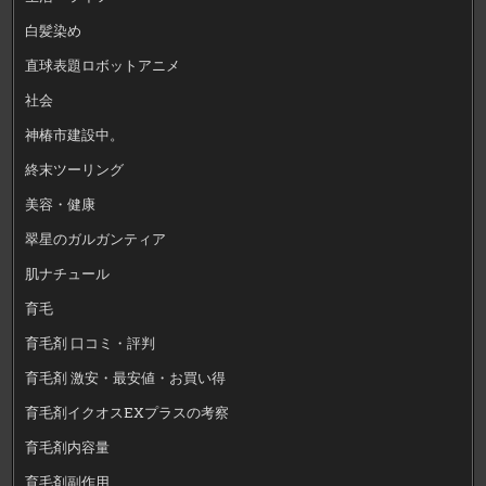
白髪染め
直球表題ロボットアニメ
社会
神椿市建設中。
終末ツーリング
美容・健康
翠星のガルガンティア
肌ナチュール
育毛
育毛剤 口コミ・評判
育毛剤 激安・最安値・お買い得
育毛剤イクオスEXプラスの考察
育毛剤内容量
育毛剤副作用