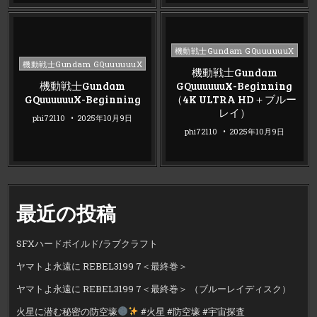
Posted
機動戦士Gundam GQuuuuuuX
Posted
in
機動戦士Gundam GQuuuuuuX
機動戦士Gundam
in
機動戦士Gundam
GQuuuuuuX-Beginning
GQuuuuuuX-Beginning
（4K ULTRA HD＋ブルー
レイ）
phi72110
2025年10月9日
phi72110
2025年10月9日
最近の投稿
SFXハードボイルド/ラブクラフト
ヤマトよ永遠に REBEL3199 7＜最終巻＞
ヤマトよ永遠に REBEL3199 7＜最終巻＞ （ブルーレイディスク）
火星に潜む秘密の防空壕
#火星 #防空壕 #宇宙探査