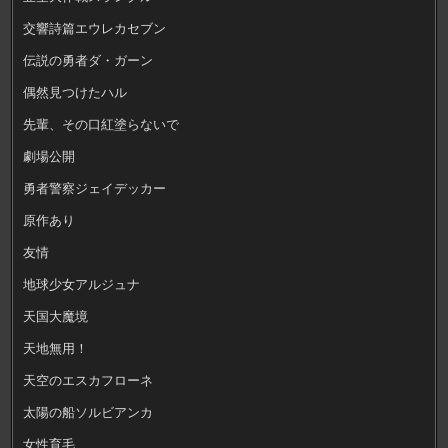
交響詩篇エウレカセブン
伝説の勇者ダ・ガーン
偶然見つけたハル
先輩、その口紅塗らないで
劇場公開
勇者警察ジェイデッカー
原作あり
友情
地球少女アルジュナ
天国大魔境
天地無用！
天空のエスカフローネ
太陽の船ソルビアンカ
女性育毛