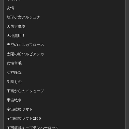
友情
地球少女アルジュナ
天国大魔境
天地無用！
天空のエスカフローネ
太陽の船ソルビアンカ
女性育毛
女神降臨
学園もの
宇宙からのメッセージ
宇宙戦争
宇宙戦艦ヤマト
宇宙戦艦ヤマト2199
宇宙海賊キャプテンハーロック