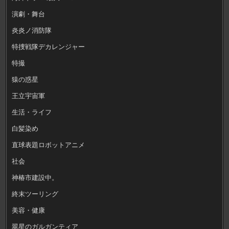
演劇・舞台
炎炎ノ消防隊
特捜戦隊デカレンジャー
特撮
猿の惑星
王立宇宙軍
生活・ライフ
白髪染め
直球表題ロボットアニメ
社会
神椿市建設中。
終末ツーリング
美容・健康
翠星のガルガンティア