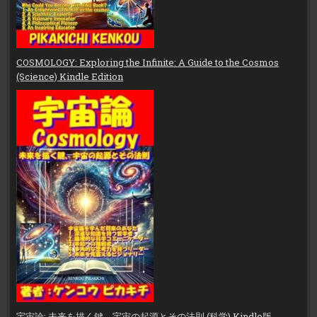
COSMOLOGY: Exploring the Infinite: A Guide to the Cosmos
(Science) Kindle Edition
宇宙論: 未来を描く鍵、宇宙の起源とその法則 (科学) Kindle版