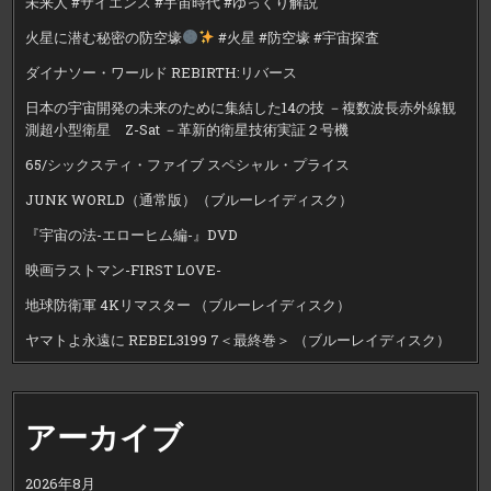
未来人 #サイエンス #宇宙時代 #ゆっくり解説
火星に潜む秘密の防空壕
#火星 #防空壕 #宇宙探査
ダイナソー・ワールド REBIRTH:リバース
日本の宇宙開発の未来のために集結した14の技 －複数波長赤外線観
測超小型衛星 Z-Sat －革新的衛星技術実証２号機
65/シックスティ・ファイブ スペシャル・プライス
JUNK WORLD（通常版）（ブルーレイディスク）
『宇宙の法-エローヒム編-』DVD
映画ラストマン-FIRST LOVE-
地球防衛軍 4Kリマスター （ブルーレイディスク）
ヤマトよ永遠に REBEL3199 7＜最終巻＞ （ブルーレイディスク）
アーカイブ
2026年8月