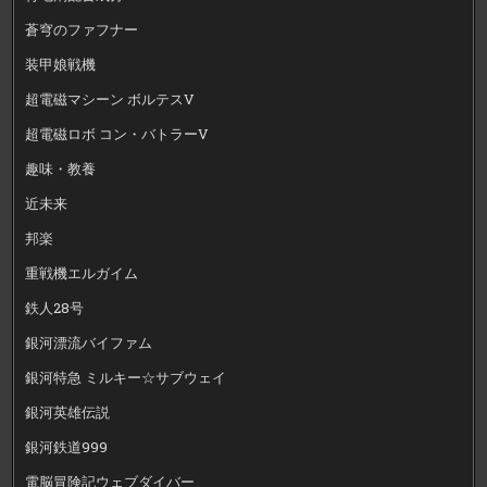
蒼穹のファフナー
装甲娘戦機
超電磁マシーン ボルテスV
超電磁ロボ コン・バトラーV
趣味・教養
近未来
邦楽
重戦機エルガイム
鉄人28号
銀河漂流バイファム
銀河特急 ミルキー☆サブウェイ
銀河英雄伝説
銀河鉄道999
電脳冒険記ウェブダイバー