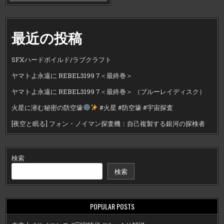
最近の投稿
SFXハードボイルド/ラブクラフト
ヤマトよ永遠に REBEL3199 7＜最終巻＞
ヤマトよ永遠に REBEL3199 7＜最終巻＞ （ブルーレイディスク）
火星に潜む秘密の防空壕
#火星 #防空壕 #宇宙探査
[夜空と眠る] フォン・ノイマン探査機：自己複製する銀河の探検者
検索
検索
POPULAR POSTS