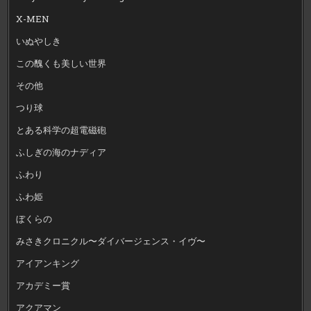
X-MEN
いぬやしき
この醜くも美しい世界
その他
つり球
とある科学の超電磁砲
ふしぎの海のナディア
ふわり
ふわ姫
ぼくらの
みさきクロニクル〜ダイバージェンス・イヴ〜
アイアンキング
アカデミー賞
アクアマン