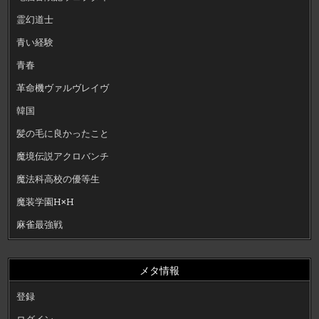
霊幻道士
青い経験
青春
革命機ヴァルヴレイヴ
韓国
髪の毛に良かったこと
魔境伝説アクロバンチ
魔法科高校の優等生
魔装学園H×H
麻雀最強戦
メタ情報
登録