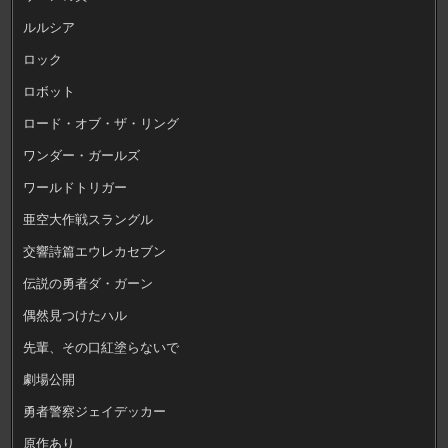
ルルシア
ロック
ロボット
ロード・オブ・ザ・リング
ワンダー・ガールズ
ワールドトリガー
亜空大作戦スラングル
交響詩篇エウレカセブン
伝説の勇者ダ・ガーン
偶然見つけたハル
先輩、その口紅塗らないで
劇場公開
勇者警察ジェイデッカー
原作あり