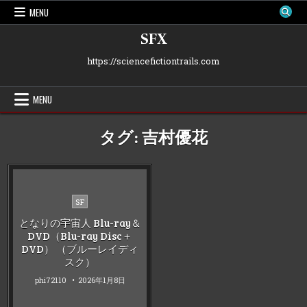
Skip
MENU
to
content
SFX
https://sciencefictiontrails.com
MENU
タグ:
吉村優花
Posted
SF
in
となりの宇宙人 Blu-ray＆
DVD（Blu-ray Disc＋
DVD） （ブルーレイディ
スク）
phi72110
2026年1月8日