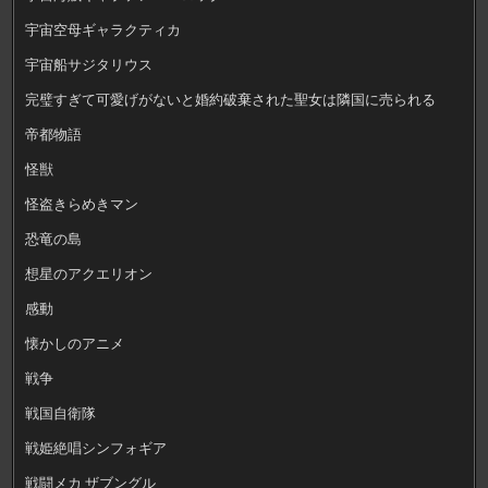
宇宙空母ギャラクティカ
宇宙船サジタリウス
完璧すぎて可愛げがないと婚約破棄された聖女は隣国に売られる
帝都物語
怪獣
怪盗きらめきマン
恐竜の島
想星のアクエリオン
感動
懐かしのアニメ
戦争
戦国自衛隊
戦姫絶唱シンフォギア
戦闘メカ ザブングル