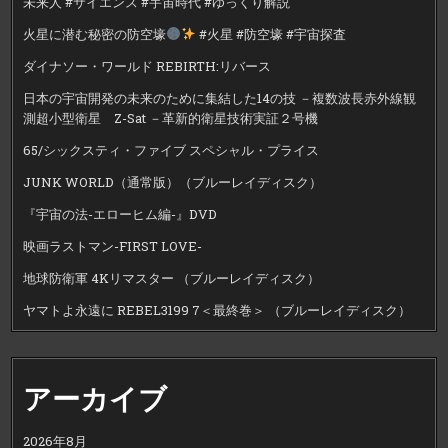
未来人 #サイエンス #宇宙時代 #ゆっくり解説
火星に潜む秘密の防空壕
#火星 #防空壕 #宇宙探査
ダイナソー・ワールド REBIRTH:リバース
日本の宇宙開発の未来のために集結した14の技 －複数波長赤外線観
測超小型衛星 Z-Sat －革新的衛星技術実証２号機
65/シックスティ・ファイブ スペシャル・プライス
JUNK WORLD（通常版）（ブルーレイディスク）
『宇宙の法-エローヒム編-』DVD
映画ラストマン-FIRST LOVE-
地球防衛軍 4Kリマスター （ブルーレイディスク）
ヤマトよ永遠に REBEL3199 7＜最終巻＞ （ブルーレイディスク）
アーカイブ
2026年8月