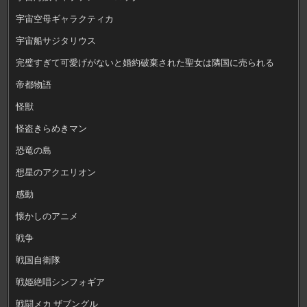
宇宙空母ギャラクティカ
宇宙船サジタリウス
完璧すぎて可愛げがないと婚約破棄された聖女は隣国に売られる
帝都物語
怪獣
怪盗きらめきマン
恐竜の島
想星のアクエリオン
感動
懐かしのアニメ
戦争
戦国自衛隊
戦姫絶唱シンフォギア
戦闘メカ ザブングル