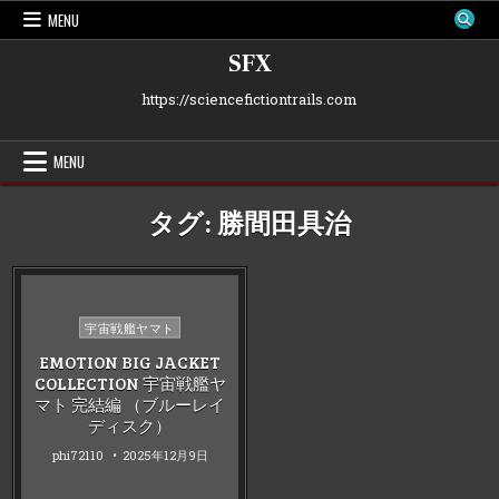
Skip
MENU
to
content
SFX
https://sciencefictiontrails.com
MENU
タグ:
勝間田具治
Posted
宇宙戦艦ヤマト
in
EMOTION BIG JACKET
COLLECTION 宇宙戦艦ヤ
マト 完結編 （ブルーレイ
ディスク）
phi72110
2025年12月9日