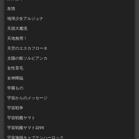
友情
地球少女アルジュナ
天国大魔境
天地無用！
天空のエスカフローネ
太陽の船ソルビアンカ
女性育毛
女神降臨
学園もの
宇宙からのメッセージ
宇宙戦争
宇宙戦艦ヤマト
宇宙戦艦ヤマト2199
宇宙海賊キャプテンハーロック