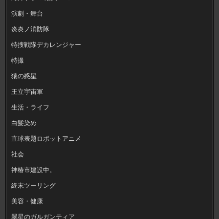
演劇・舞台
炎炎ノ消防隊
特捜戦隊デカレンジャー
特撮
猿の惑星
王立宇宙軍
生活・ライフ
白髪染め
直球表題ロボットアニメ
社会
神椿市建設中。
終末ツーリング
美容・健康
翠星のガルガンティア