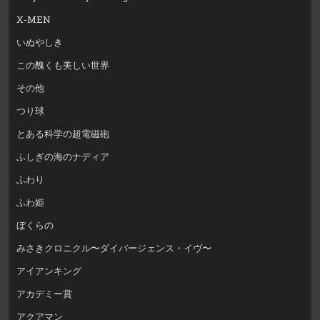
X-MEN
いぬやしき
この醜くも美しい世界
その他
つり球
とある科学の超電磁砲
ふしぎの海のナディア
ふわり
ふわ姫
ぼくらの
みさきクロニクル〜ダイバージェンス・イヴ〜
アイアンキング
アカデミー賞
アクアマン