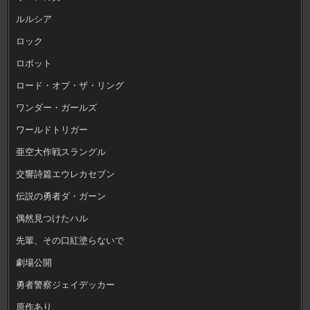
ルルシア
ロック
ロボット
ロード・オブ・ザ・リング
ワンダー・ガールズ
ワールドトリガー
亜空大作戦スラングル
交響詩篇エウレカセブン
伝説の勇者ダ・ガーン
偶然見つけたハル
先輩、その口紅塗らないで
劇場公開
勇者警察ジェイデッカー
原作あり