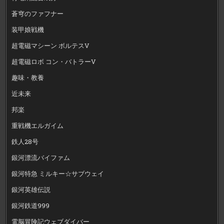
蒼穹のファフナー
装甲娘戦機
超電磁マシーン ボルテスV
超電磁ロボ コン・バトラーV
趣味・教養
近未来
邦楽
重戦機エルガイム
鉄人28号
銀河漂流バイファム
銀河特急 ミルキー☆サブウェイ
銀河英雄伝説
銀河鉄道999
電脳冒険記ウェブダイバー