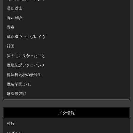
霊幻道士
青い経験
青春
革命機ヴァルヴレイヴ
韓国
髪の毛に良かったこと
魔境伝説アクロバンチ
魔法科高校の優等生
魔装学園H×H
麻雀最強戦
メタ情報
登録