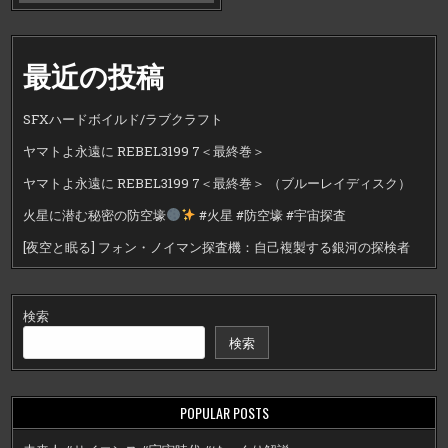
最近の投稿
SFXハードボイルド/ラブクラフト
ヤマトよ永遠に REBEL3199 7＜最終巻＞
ヤマトよ永遠に REBEL3199 7＜最終巻＞ （ブルーレイディスク）
火星に潜む秘密の防空壕
#火星 #防空壕 #宇宙探査
[夜空と眠る] フォン・ノイマン探査機：自己複製する銀河の探検者
検索
検索
POPULAR POSTS