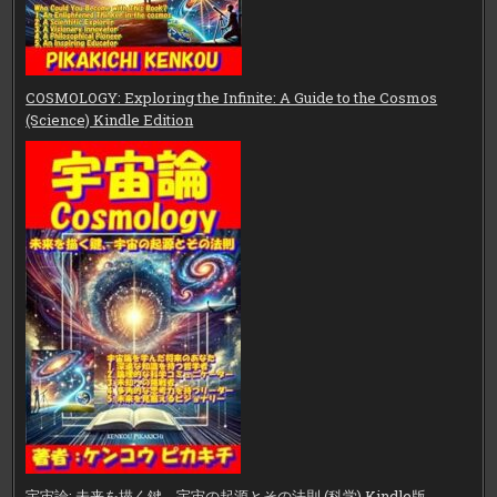
COSMOLOGY: Exploring the Infinite: A Guide to the Cosmos
(Science) Kindle Edition
宇宙論: 未来を描く鍵、宇宙の起源とその法則 (科学) Kindle版