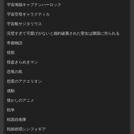
宇宙海賊キャプテンハーロック
宇宙空母ギャラクティカ
宇宙船サジタリウス
完璧すぎて可愛げがないと婚約破棄された聖女は隣国に売られる
帝都物語
怪獣
怪盗きらめきマン
恐竜の島
想星のアクエリオン
感動
懐かしのアニメ
戦争
戦国自衛隊
戦姫絶唱シンフォギア