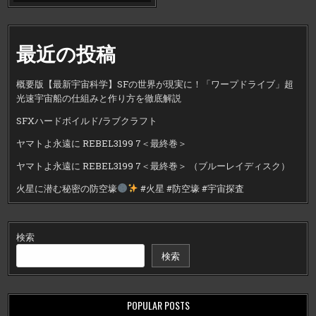
最近の投稿
概要版【最新宇宙科学】SFの世界が現実に！「ワープドライブ」超
光速宇宙船の仕組みと作り方を徹底解説
SFXハードボイルド/ラブクラフト
ヤマトよ永遠に REBEL3199 7＜最終巻＞
ヤマトよ永遠に REBEL3199 7＜最終巻＞ （ブルーレイディスク）
火星に潜む秘密の防空壕
#火星 #防空壕 #宇宙探査
検索
検索
POPULAR POSTS