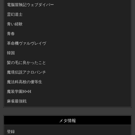
電脳冒険記ウェブダイバー
霊幻道士
青い経験
青春
革命機ヴァルヴレイヴ
韓国
髪の毛に良かったこと
魔境伝説アクロバンチ
魔法科高校の優等生
魔装学園H×H
麻雀最強戦
メタ情報
登録