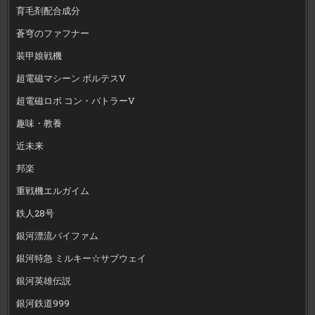
育毛剤配合成分
蒼穹のファフナー
装甲娘戦機
超電磁マシーン ボルテスV
超電磁ロボ コン・バトラーV
趣味・教養
近未来
邦楽
重戦機エルガイム
鉄人28号
銀河漂流バイファム
銀河特急 ミルキー☆サブウェイ
銀河英雄伝説
銀河鉄道999