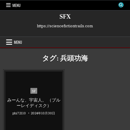
Skip
MENU
to
content
SFX
https://sciencefictiontrails.com
MENU
タグ:
兵頭功海
Posted
SF
in
みーんな、宇宙人。 （ブル
ーレイディスク）
phi72110
2024年10月30日