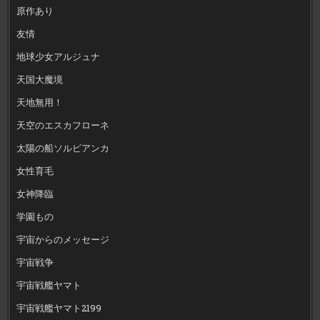
原作あり
友情
地球少女アルジュナ
天国大魔境
天地無用！
天空のエスカフローネ
太陽の船ソルビアンカ
女性育毛
女神降臨
学園もの
宇宙からのメッセージ
宇宙戦争
宇宙戦艦ヤマト
宇宙戦艦ヤマト2199