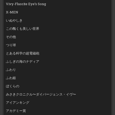
Vivy-Fluorite Eye’s Song
X-MEN
いぬやしき
この醜くも美しい世界
その他
つり球
とある科学の超電磁砲
ふしぎの海のナディア
ふわり
ふわ姫
ぼくらの
みさきクロニクル〜ダイバージェンス・イヴ〜
アイアンキング
アカデミー賞