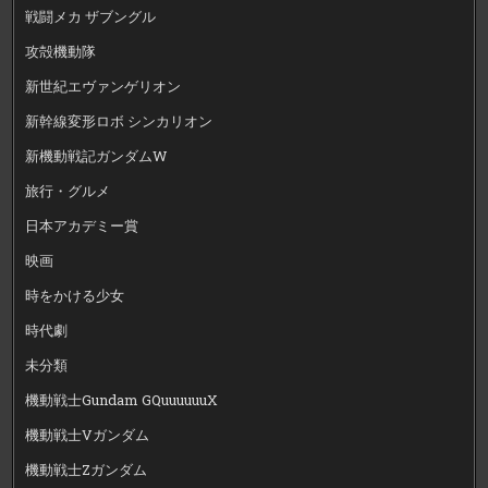
戦闘メカ ザブングル
攻殻機動隊
新世紀エヴァンゲリオン
新幹線変形ロボ シンカリオン
新機動戦記ガンダムW
旅行・グルメ
日本アカデミー賞
映画
時をかける少女
時代劇
未分類
機動戦士Gundam GQuuuuuuX
機動戦士Vガンダム
機動戦士Zガンダム