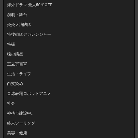
海外ドラマ 最大50％OFF
演劇・舞台
炎炎ノ消防隊
特捜戦隊デカレンジャー
特撮
猿の惑星
王立宇宙軍
生活・ライフ
白髪染め
直球表題ロボットアニメ
社会
神椿市建設中。
終末ツーリング
美容・健康