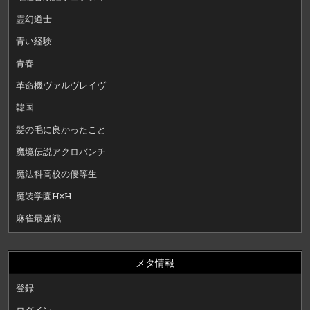
霊幻道士
青い経験
青春
革命機ヴァルヴレイヴ
韓国
髪の毛に良かったこと
魔境伝説アクロバンチ
魔法科高校の優等生
魔装学園H×H
麻雀最強戦
メタ情報
登録