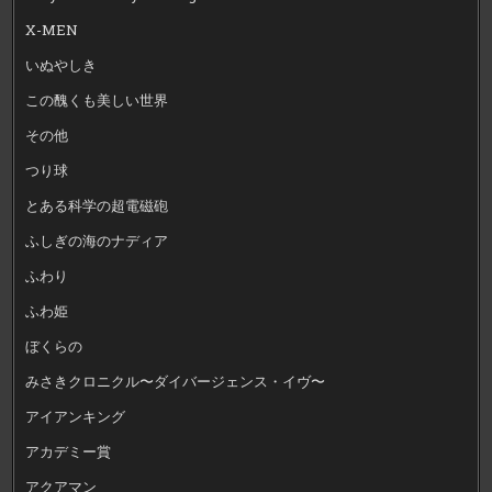
X-MEN
いぬやしき
この醜くも美しい世界
その他
つり球
とある科学の超電磁砲
ふしぎの海のナディア
ふわり
ふわ姫
ぼくらの
みさきクロニクル〜ダイバージェンス・イヴ〜
アイアンキング
アカデミー賞
アクアマン