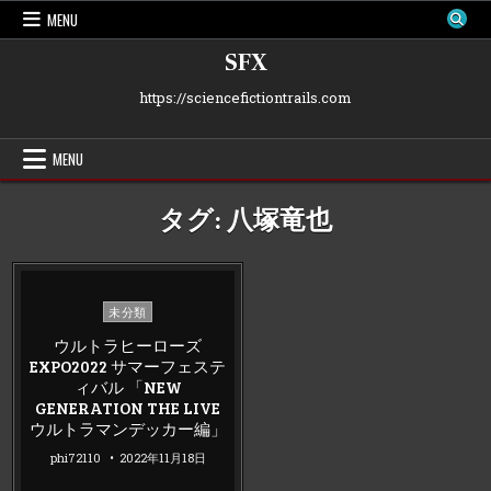
Skip
MENU
to
content
SFX
https://sciencefictiontrails.com
MENU
タグ:
八塚竜也
Posted
未分類
in
ウルトラヒーローズ
EXPO2022 サマーフェステ
ィバル 「NEW
GENERATION THE LIVE
ウルトラマンデッカー編」
phi72110
2022年11月18日