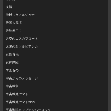
友情
地球少女アルジュナ
天国大魔境
天地無用！
天空のエスカフローネ
太陽の船ソルビアンカ
女性育毛
女神降臨
学園もの
宇宙からのメッセージ
宇宙戦争
宇宙戦艦ヤマト
宇宙戦艦ヤマト2199
宇宙海賊キャプテンハーロック