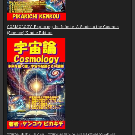
COSMOLOGY: Exploring the Infinite: A Guide to the Cosmos
(Science) Kindle Edition
宇宙論: 未来を描く鍵、宇宙の起源とその法則 (科学) Kindle版