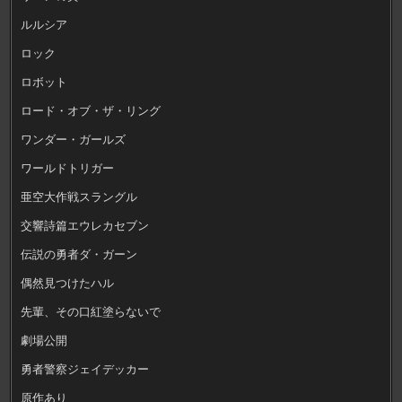
ルルシア
ロック
ロボット
ロード・オブ・ザ・リング
ワンダー・ガールズ
ワールドトリガー
亜空大作戦スラングル
交響詩篇エウレカセブン
伝説の勇者ダ・ガーン
偶然見つけたハル
先輩、その口紅塗らないで
劇場公開
勇者警察ジェイデッカー
原作あり