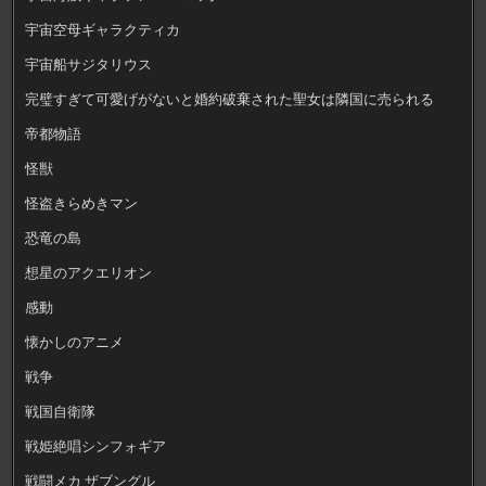
宇宙空母ギャラクティカ
宇宙船サジタリウス
完璧すぎて可愛げがないと婚約破棄された聖女は隣国に売られる
帝都物語
怪獣
怪盗きらめきマン
恐竜の島
想星のアクエリオン
感動
懐かしのアニメ
戦争
戦国自衛隊
戦姫絶唱シンフォギア
戦闘メカ ザブングル