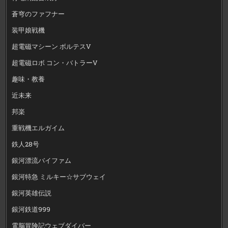
蒼穹のファフナー
装甲娘戦機
超電磁マシーン ボルテスV
超電磁ロボ コン・バトラーV
趣味・教養
近未来
邦楽
重戦機エルガイム
鉄人28号
銀河漂流バイファム
銀河特急 ミルキー☆サブウェイ
銀河英雄伝説
銀河鉄道999
電脳冒険記ウェブダイバー