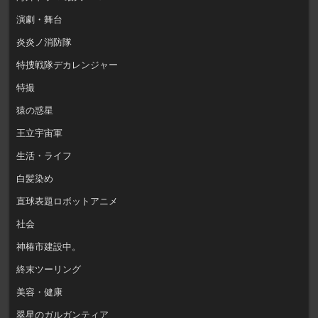
演劇・舞台
炎炎ノ消防隊
特捜戦隊デカレンジャー
特撮
猿の惑星
王立宇宙軍
生活・ライフ
白髪染め
直球表題ロボットアニメ
社会
神椿市建設中。
終末ツーリング
美容・健康
翠星のガルガンティア