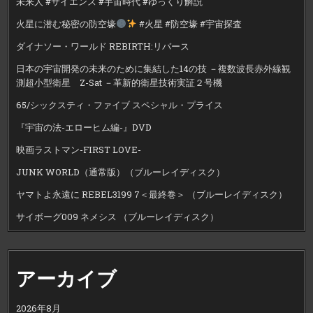
未来人 #サイエンス #宇宙時代 #ゆっくり解説
火星に潜む秘密の防空壕
#火星 #防空壕 #宇宙探査
ダイナソー・ワールド REBIRTH:リバース
日本の宇宙開発の未来のために集結した14の技 －複数波長赤外線観
測超小型衛星 Z-Sat －革新的衛星技術実証２号機
65/シックスティ・ファイブ スペシャル・プライス
『宇宙の法-エローヒム編-』DVD
映画ラストマン-FIRST LOVE-
JUNK WORLD（通常版）（ブルーレイディスク）
ヤマトよ永遠に REBEL3199 7＜最終巻＞ （ブルーレイディスク）
サイボーグ009 ネメシス （ブルーレイディスク）
アーカイブ
2026年8月