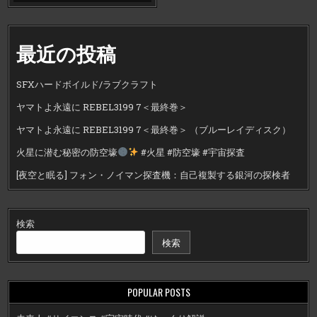
最近の投稿
SFXハードボイルド/ラブクラフト
ヤマトよ永遠に REBEL3199 7＜最終巻＞
ヤマトよ永遠に REBEL3199 7＜最終巻＞ （ブルーレイディスク）
火星に潜む秘密の防空壕
#火星 #防空壕 #宇宙探査
[夜空と眠る] フォン・ノイマン探査機：自己複製する銀河の探検者
検索
検索
POPULAR POSTS