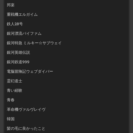
邦楽
重戦機エルガイム
鉄人28号
銀河漂流バイファム
銀河特急 ミルキー☆サブウェイ
銀河英雄伝説
銀河鉄道999
電脳冒険記ウェブダイバー
霊幻道士
青い経験
青春
革命機ヴァルヴレイヴ
韓国
髪の毛に良かったこと