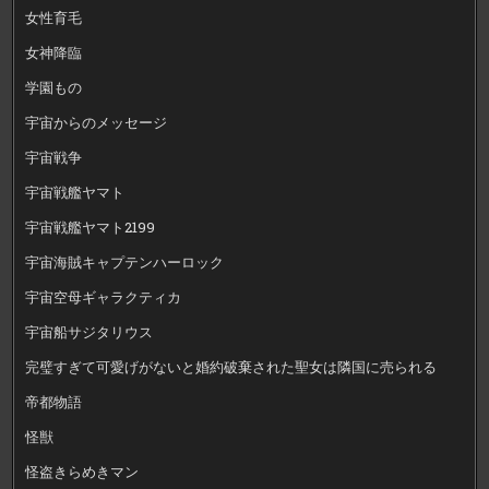
女性育毛
女神降臨
学園もの
宇宙からのメッセージ
宇宙戦争
宇宙戦艦ヤマト
宇宙戦艦ヤマト2199
宇宙海賊キャプテンハーロック
宇宙空母ギャラクティカ
宇宙船サジタリウス
完璧すぎて可愛げがないと婚約破棄された聖女は隣国に売られる
帝都物語
怪獣
怪盗きらめきマン