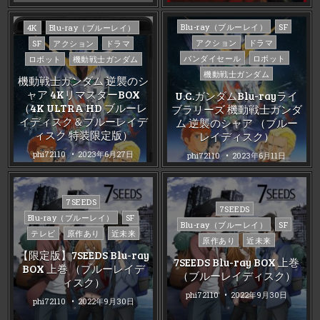
Posted
Posted
Blu-ray（ブルーレイ）
SF
4K
Blu-ray（ブルーレイ）
in
in
アクション
ドラマ
SF
アクション
ドラマ
バンダイセール
ロボット
ロボット
機動戦士ガンダム
機動戦士ガンダム
機動戦士ガンダム 逆襲のシ
ャア 4KリマスターBOX
U.C.ガンダムBlu-rayライ
（4K ULTRA HD ブルーレ
ブラリーズ 機動戦士ガンダ
イディスク＆ブルーレイデ
ム 逆襲のシャア （ブルー
ィスク 特装限定版）
レイディスク）
phi72110
2023年6月27日
phi72110
2023年6月11日
Posted
7SEEDS
Posted
7SEEDS
in
Blu-ray（ブルーレイ）
SF
in
Blu-ray（ブルーレイ）
SF
テレビ
原作あり
近未来
原作あり
近未来
【限定版】7SEEDS Blu-ray
7SEEDS Blu-ray BOX 上巻
BOX 上巻 （ブルーレイデ
（ブルーレイディスク）
ィスク）
phi72110
2022年9月30日
phi72110
2022年9月30日