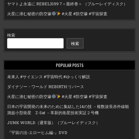
ヤマトよ永遠に REBEL3199 7＜最終巻＞ （ブルーレイディスク）
火星に潜む秘密の防空壕
#火星 #防空壕 #宇宙探査
検索
検索
POPULAR POSTS
未来人 #サイエンス #宇宙時代 #ゆっくり解説
ダイナソー・ワールド REBIRTH:リバース
火星に潜む秘密の防空壕
#火星 #防空壕 #宇宙探査
日本の宇宙開発の未来のために集結した14の技 －複数波長赤外線観
測超小型衛星 Z-Sat －革新的衛星技術実証２号機
JUNK WORLD（通常版）（ブルーレイディスク）
『宇宙の法-エローヒム編-』DVD