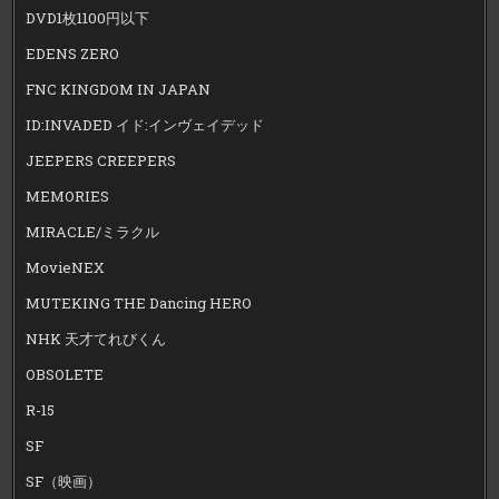
DVD1枚1100円以下
EDENS ZERO
FNC KINGDOM IN JAPAN
ID:INVADED イド:インヴェイデッド
JEEPERS CREEPERS
MEMORIES
MIRACLE/ミラクル
MovieNEX
MUTEKING THE Dancing HERO
NHK 天才てれびくん
OBSOLETE
R-15
SF
SF（映画）