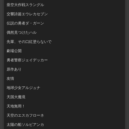
亜空大作戦スラングル
交響詩篇エウレカセブン
伝説の勇者ダ・ガーン
偶然見つけたハル
先輩、その口紅塗らないで
劇場公開
勇者警察ジェイデッカー
原作あり
友情
地球少女アルジュナ
天国大魔境
天地無用！
天空のエスカフローネ
太陽の船ソルビアンカ