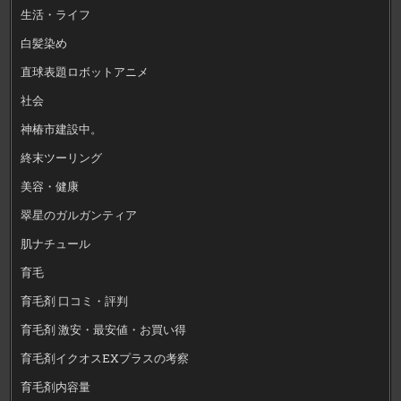
生活・ライフ
白髪染め
直球表題ロボットアニメ
社会
神椿市建設中。
終末ツーリング
美容・健康
翠星のガルガンティア
肌ナチュール
育毛
育毛剤 口コミ・評判
育毛剤 激安・最安値・お買い得
育毛剤イクオスEXプラスの考察
育毛剤内容量