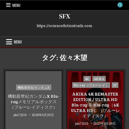
Skip
MENU
to
content
SFX
https://sciencefictiontrails.com
MENU
タグ:
佐々木望
Posted
4K
AKIRA
in
Blu-ray（ブルーレイ）
SF
Posted
機動新世紀ガンダムX
in
AKIRA 4K REMASTER
機動新世紀ガンダムX Blu-
EDITION / ULTRA HD
rayメモリアルボックス
Blu-ray ＆ Blu-ray（4K
（ブルーレイディスク）
ULTRA HD） （ブルーレ
phi72110
2026年6月23日
イディスク）
phi72110
2023年8月29日