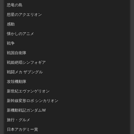
恐竜の島
想星のアクエリオン
感動
懐かしのアニメ
戦争
戦国自衛隊
戦姫絶唱シンフォギア
戦闘メカ ザブングル
攻殻機動隊
新世紀エヴァンゲリオン
新幹線変形ロボ シンカリオン
新機動戦記ガンダムW
旅行・グルメ
日本アカデミー賞