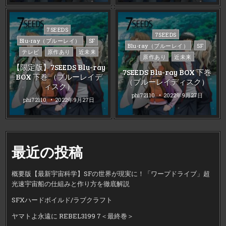
Posted
7SEEDS
Posted
7SEEDS
in
Blu-ray（ブルーレイ）
SF
in
Blu-ray（ブルーレイ）
SF
テレビ
原作あり
近未来
原作あり
近未来
【限定版】7SEEDS Blu-ray
7SEEDS Blu-ray BOX 下巻
BOX 下巻 （ブルーレイデ
（ブルーレイディスク）
ィスク）
phi72110
2022年9月27日
phi72110
2022年9月27日
最近の投稿
概要版【最新宇宙科学】SFの世界が現実に！「ワープドライブ」超
光速宇宙船の仕組みと作り方を徹底解説
SFXハードボイルド/ラブクラフト
ヤマトよ永遠に REBEL3199 7＜最終巻＞