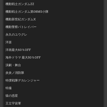
機動戦士ガンダムZZ
機動戦士ガンダム第08MS小隊
機動新世紀ガンダムX
機動警察パトレイバー
永久のユウグレ
洋楽
洋画最大60％OFF
海外ドラマ 最大50％OFF
演劇・舞台
炎炎ノ消防隊
特捜戦隊デカレンジャー
特撮
猿の惑星
王立宇宙軍