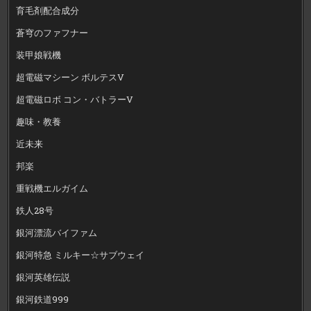
育毛剤配合成分
蒼穹のファフナー
装甲娘戦機
超電磁マシーン ボルテスV
超電磁ロボ コン・バトラーV
趣味・教養
近未来
邦楽
重戦機エルガイム
鉄人28号
銀河漂流バイファム
銀河特急 ミルキー☆サブウェイ
銀河英雄伝説
銀河鉄道999