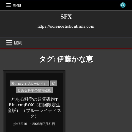
Skip
MENU
to
content
SFX
https://sciencefictiontrails.com
MENU
タグ:
伊藤かな恵
Posted
Blu-ray（ブルーレイ）
SF
in
とある科学の超電磁砲
とある科学の超電磁砲T
Blu-rayBOX（初回限定生
産版） （ブルーレイディス
ク）
phi72110
2023年7月31日