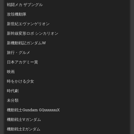
戦闘メカ ザブングル
攻殻機動隊
新世紀エヴァンゲリオン
新幹線変形ロボ シンカリオン
新機動戦記ガンダムW
旅行・グルメ
日本アカデミー賞
映画
時をかける少女
時代劇
未分類
機動戦士Gundam GQuuuuuuX
機動戦士Vガンダム
機動戦士Zガンダム