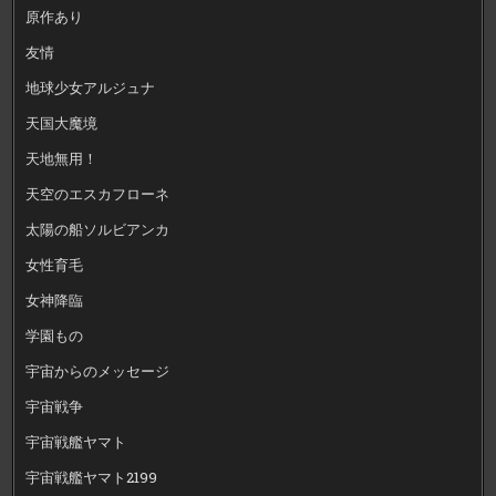
原作あり
友情
地球少女アルジュナ
天国大魔境
天地無用！
天空のエスカフローネ
太陽の船ソルビアンカ
女性育毛
女神降臨
学園もの
宇宙からのメッセージ
宇宙戦争
宇宙戦艦ヤマト
宇宙戦艦ヤマト2199