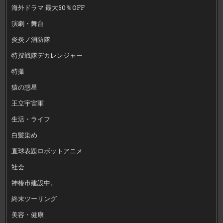
海外ドラマ 最大50％OFF
演劇・舞台
炎炎ノ消防隊
特捜戦隊デカレンジャー
特撮
猿の惑星
王立宇宙軍
生活・ライフ
白髪染め
直球表題ロボットアニメ
社会
神椿市建設中。
終末ツーリング
美容・健康