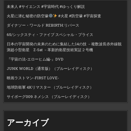
未来人 #サイエンス #宇宙時代 #ゆっくり解説
火星に潜む秘密の防空壕
#火星 #防空壕 #宇宙探査
ダイナソー・ワールド REBIRTH:リバース
65/シックスティ・ファイブ スペシャル・プライス
日本の宇宙開発の未来のために集結した14の技 －複数波長赤外線観
測超小型衛星 Z-Sat －革新的衛星技術実証２号機
『宇宙の法-エローヒム編-』DVD
JUNK WORLD（通常版）（ブルーレイディスク）
映画ラストマン-FIRST LOVE-
地球防衛軍 4Kリマスター （ブルーレイディスク）
サイボーグ009 ネメシス （ブルーレイディスク）
アーカイブ