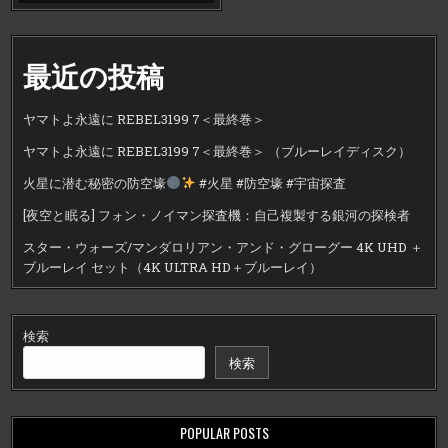
最近の投稿
ヤマトよ永遠に REBEL3199 7＜最終巻＞
ヤマトよ永遠に REBEL3199 7＜最終巻＞ （ブルーレイディスク）
火星に潜む秘密の防空壕
#火星 #防空壕 #宇宙探査
[夜空と眠る] フォン・ノイマン探査機：自己複製する銀河の探検者
スター・ウォーズ/マンダロリアン・アンド・グローグー 4K UHD ＋
ブルーレイ セット（4K ULTRA HD＋ブルーレイ）
検索
検索
POPULAR POSTS