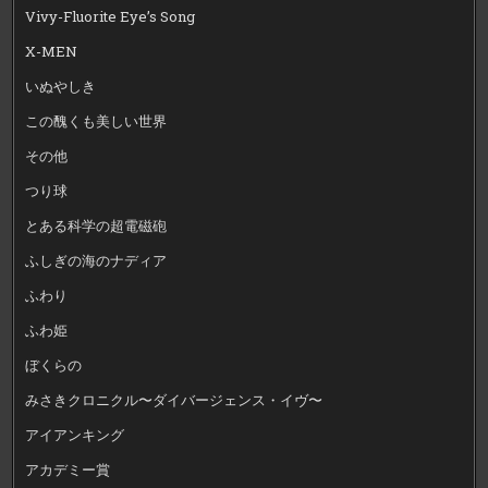
Vivy-Fluorite Eye’s Song
X-MEN
いぬやしき
この醜くも美しい世界
その他
つり球
とある科学の超電磁砲
ふしぎの海のナディア
ふわり
ふわ姫
ぼくらの
みさきクロニクル〜ダイバージェンス・イヴ〜
アイアンキング
アカデミー賞