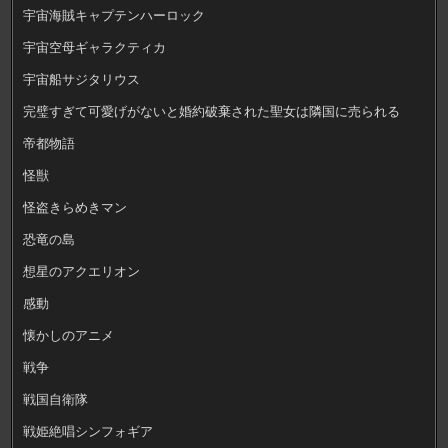
宇宙海賊キャプテンハーロック
宇宙空母ギャラクティカ
宇宙船サジタリウス
完璧すぎて可愛げがないと婚約破棄された聖女は隣国に売られる
帝都物語
怪獣
怪盗きらめきマン
恐竜の島
想星のアクエリオン
感動
懐かしのアニメ
戦争
戦国自衛隊
戦姫絶唱シンフォギア