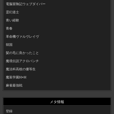
電脳冒険記ウェブダイバー
霊幻道士
青い経験
青春
革命機ヴァルヴレイヴ
韓国
髪の毛に良かったこと
魔境伝説アクロバンチ
魔法科高校の優等生
魔装学園H×H
麻雀最強戦
メタ情報
登録