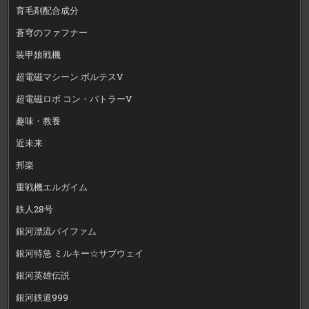
育毛剤配合成分
蒼穹のファフナー
装甲娘戦機
超電磁マシーン ボルテスV
超電磁ロボ コン・バトラーV
趣味・教養
近未来
邦楽
重戦機エルガイム
鉄人28号
銀河漂流バイファム
銀河特急 ミルキー☆サブウェイ
銀河英雄伝説
銀河鉄道999