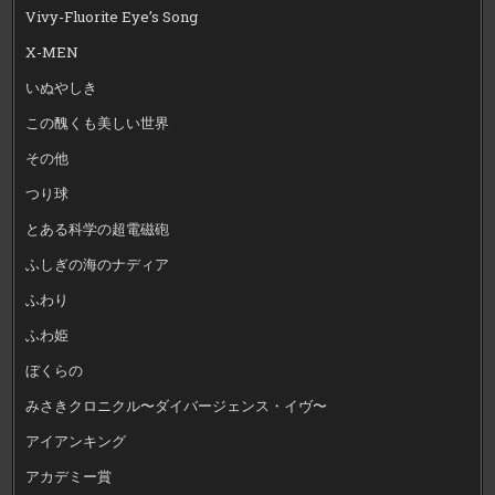
Vivy-Fluorite Eye’s Song
X-MEN
いぬやしき
この醜くも美しい世界
その他
つり球
とある科学の超電磁砲
ふしぎの海のナディア
ふわり
ふわ姫
ぼくらの
みさきクロニクル〜ダイバージェンス・イヴ〜
アイアンキング
アカデミー賞