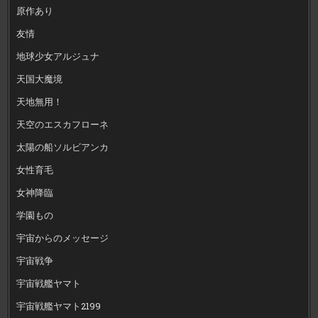
原作あり
友情
地球少女アルジュナ
天国大魔境
天地無用！
天空のエスカフローネ
太陽の船ソルビアンカ
女性育毛
女神降臨
学園もの
宇宙からのメッセージ
宇宙戦争
宇宙戦艦ヤマト
宇宙戦艦ヤマト2199