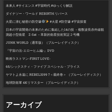
未来人 #サイエンス #宇宙時代 #ゆっくり解説
ダイナソー・ワールド REBIRTH:リバース
火星に潜む秘密の防空壕
#火星 #防空壕 #宇宙探査
日本の宇宙開発の未来のために集結した14の技 －複数波長赤外線観
測超小型衛星 Z-Sat －革新的衛星技術実証２号機
JUNK WORLD（通常版）（ブルーレイディスク）
『宇宙の法-エローヒム編-』DVD
映画ラストマン-FIRST LOVE-
65/シックスティ・ファイブ スペシャル・プライス
ヤマトよ永遠に REBEL3199 7＜最終巻＞ （ブルーレイディスク）
地球防衛軍 4Kリマスター （ブルーレイディスク）
アーカイブ