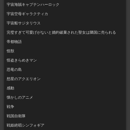
宇宙海賊キャプテンハーロック
宇宙空母ギャラクティカ
宇宙船サジタリウス
完璧すぎて可愛げがないと婚約破棄された聖女は隣国に売られる
帝都物語
怪獣
怪盗きらめきマン
恐竜の島
想星のアクエリオン
感動
懐かしのアニメ
戦争
戦国自衛隊
戦姫絶唱シンフォギア