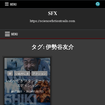
Skip
MENU
to
content
SFX
https://sciencefictiontrails.com
MENU
タグ:
伊勢谷友介
Posted
SF
いぬやしき
アクション
in
いぬやしき スタンダード・
エディション
phi72110
2024年1月17日