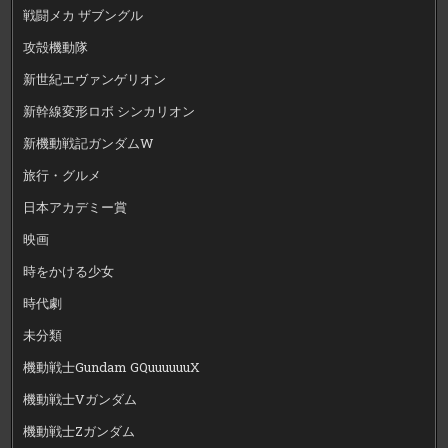
戦闘メカ ザブングル
攻殻機動隊
新世紀エヴァンゲリオン
新幹線変形ロボ シンカリオン
新機動戦記ガンダムW
旅行・グルメ
日本アカデミー賞
映画
時をかける少女
時代劇
未分類
機動戦士Gundam GQuuuuuuX
機動戦士Vガンダム
機動戦士Zガンダム