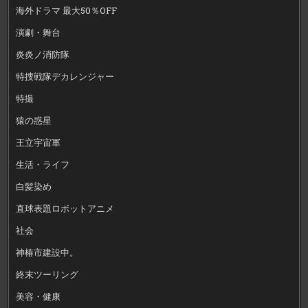
海外ドラマ 最大50％OFF
演劇・舞台
炎炎ノ消防隊
特捜戦隊デカレンジャー
特撮
猿の惑星
王立宇宙軍
生活・ライフ
白髪染め
直球表題ロボットアニメ
社会
神椿市建設中。
終末ツーリング
美容・健康