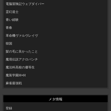
電脳冒険記ウェブダイバー
霊幻道士
青い経験
青春
革命機ヴァルヴレイヴ
韓国
髪の毛に良かったこと
魔境伝説アクロバンチ
魔法科高校の優等生
魔装学園H×H
麻雀最強戦
メタ情報
登録