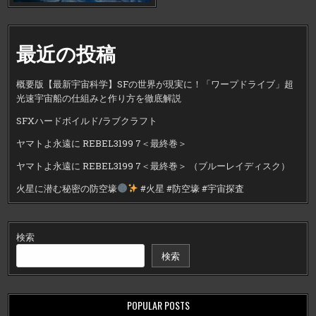
最近の投稿
概要版【最新宇宙科学】SFの世界が現実に！「ワープドライブ」超
光速宇宙船の仕組みと作り方を徹底解説
SFXハードボイルド/ラブクラフト
ヤマトよ永遠に REBEL3199 7＜最終巻＞
ヤマトよ永遠に REBEL3199 7＜最終巻＞ （ブルーレイディスク）
火星に潜む秘密の防空壕
#火星 #防空壕 #宇宙探査
検索
検索
POPULAR POSTS