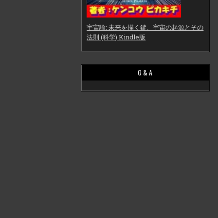
宇宙論: 未来を描く鍵、宇宙の起源とその
法則 (科学) Kindle版
G & A