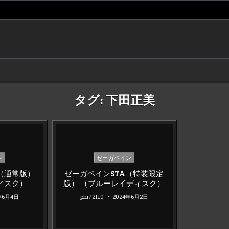
タグ:
下田正美
Posted
ン
ゼーガペイン
in
（通常版）
ゼーガペインSTA（特装限定
ィスク）
版） （ブルーレイディスク）
年6月4日
phi72110
2024年6月2日