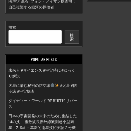
[夜空と眠る] フォン・ノイマン探査機：
自己複製する銀河の探検者
検索
検
索
POPULAR POSTS
未来人 #サイエンス #宇宙時代 #ゆっく
り解説
火星に潜む秘密の防空壕
#火星 #防
空壕 #宇宙探査
ダイナソー・ワールド REBIRTH:リバー
ス
日本の宇宙開発の未来のために集結した
14の技 －複数波長赤外線観測超小型衛
星 Z-Sat －革新的衛星技術実証２号機