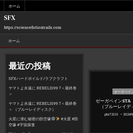
Skip
ホーム
to
content
SFX
https://sciencefictiontrails.com
ホーム
最近の投稿
SFXハードボイルド/ラブクラフト
ヤマトよ永遠に REBEL3199 7＜最終巻
Posted
ゼーガペイ
＞
in
ゼーガペインSTA
ヤマトよ永遠に REBEL3199 7＜最終巻
（ブルーレイデ
＞ （ブルーレイディスク）
phi72110
2024
火星に潜む秘密の防空壕
#火星 #防
空壕 #宇宙探査