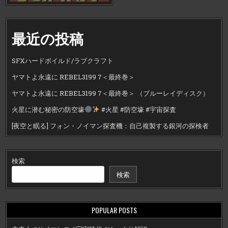
最近の投稿
SFXハードボイルド/ラブクラフト
ヤマトよ永遠に REBEL3199 7＜最終巻＞
ヤマトよ永遠に REBEL3199 7＜最終巻＞ （ブルーレイディスク）
火星に潜む秘密の防空壕
#火星 #防空壕 #宇宙探査
[夜空と眠る] フォン・ノイマン探査機：自己複製する銀河の探検者
検索
検索
POPULAR POSTS