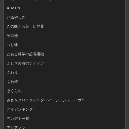
X-MEN
いぬやしき
この醜くも美しい世界
その他
つり球
とある科学の超電磁砲
ふしぎの海のナディア
ふわり
ふわ姫
ぼくらの
みさきクロニクル〜ダイバージェンス・イヴ〜
アイアンキング
アカデミー賞
アクアマン