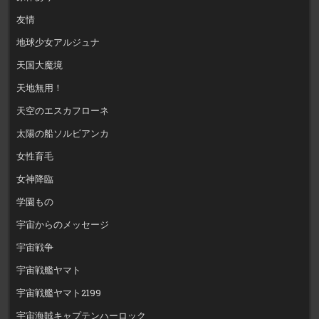
友情
地球少女アルジュナ
天国大魔境
天地無用！
天空のエスカフローネ
太陽の船ソルビアンカ
女性育毛
女神降臨
学園もの
宇宙からのメッセージ
宇宙戦争
宇宙戦艦ヤマト
宇宙戦艦ヤマト2199
宇宙海賊キャプテンハーロック