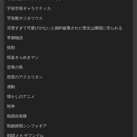
宇宙空母ギャラクティカ
宇宙船サジタリウス
完璧すぎて可愛げがないと婚約破棄された聖女は隣国に売られる
帝都物語
怪獣
怪盗きらめきマン
恐竜の島
想星のアクエリオン
感動
懐かしのアニメ
戦争
戦国自衛隊
戦姫絶唱シンフォギア
戦闘メカ ザブングル