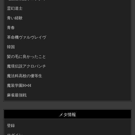
霊幻道士
青い経験
青春
革命機ヴァルヴレイヴ
韓国
髪の毛に良かったこと
魔境伝説アクロバンチ
魔法科高校の優等生
魔装学園H×H
麻雀最強戦
メタ情報
登録