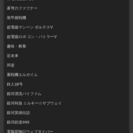
蒼穹のファフナー
装甲娘戦機
超電磁マシーン ボルテスV
超電磁ロボ コン・バトラーV
趣味・教養
近未来
邦楽
重戦機エルガイム
鉄人28号
銀河漂流バイファム
銀河特急 ミルキー☆サブウェイ
銀河英雄伝説
銀河鉄道999
電脳冒険記ウェブダイバー