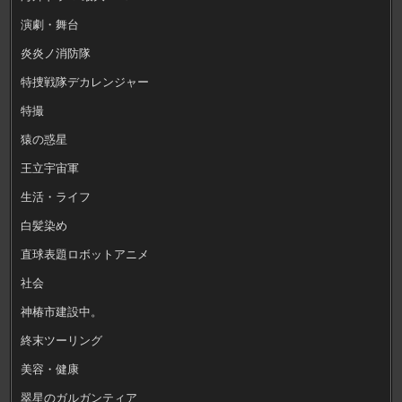
演劇・舞台
炎炎ノ消防隊
特捜戦隊デカレンジャー
特撮
猿の惑星
王立宇宙軍
生活・ライフ
白髪染め
直球表題ロボットアニメ
社会
神椿市建設中。
終末ツーリング
美容・健康
翠星のガルガンティア