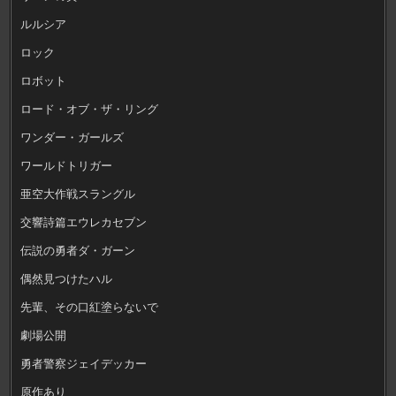
ルルシア
ロック
ロボット
ロード・オブ・ザ・リング
ワンダー・ガールズ
ワールドトリガー
亜空大作戦スラングル
交響詩篇エウレカセブン
伝説の勇者ダ・ガーン
偶然見つけたハル
先輩、その口紅塗らないで
劇場公開
勇者警察ジェイデッカー
原作あり