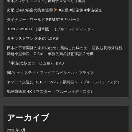
未来人 #サイエンス #宇宙時代 #ゆっくり解説
火星に潜む秘密の防空壕
#火星 #防空壕 #宇宙探査
ダイナソー・ワールド REBIRTH:リバース
JUNK WORLD（通常版）（ブルーレイディスク）
映画ラストマン-FIRST LOVE-
日本の宇宙開発の未来のために集結した14の技 －複数波長赤外線観
測超小型衛星 Z-Sat －革新的衛星技術実証２号機
『宇宙の法-エローヒム編-』DVD
65/シックスティ・ファイブ スペシャル・プライス
ヤマトよ永遠に REBEL3199 7＜最終巻＞ （ブルーレイディスク）
地球防衛軍 4Kリマスター （ブルーレイディスク）
アーカイブ
2026年8月