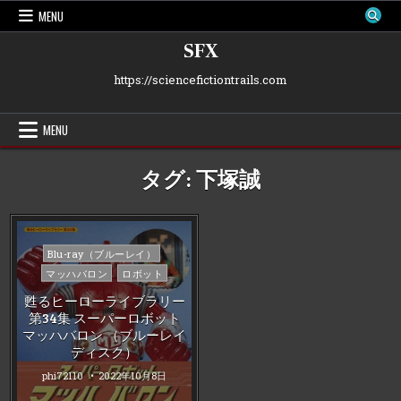
Skip
MENU
to
content
SFX
https://sciencefictiontrails.com
MENU
タグ:
下塚誠
Posted
Blu-ray（ブルーレイ）
in
マッハバロン
ロボット
甦るヒーローライブラリー
第34集 スーパーロボット
マッハバロン （ブルーレイ
ディスク）
phi72110
2022年10月8日