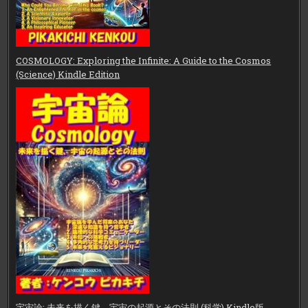
COSMOLOGY: Exploring the Infinite: A Guide to the Cosmos
(Science) Kindle Edition
宇宙論: 未来を描く鍵、宇宙の起源とその法則 (科学) Kindle版