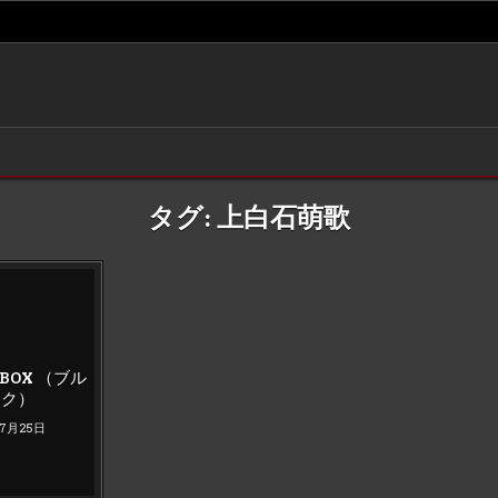
タグ:
上白石萌歌
d
 BOX （ブル
スク）
年7月25日