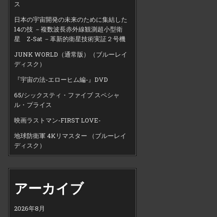
ス
日本の宇宙開発の未来のために集結した
14の技 －複数波長赤外線観測超小型衛
星 Z-Sat －革新的衛星技術実証２号機
JUNK WORLD（通常版）（ブルーレイ
ディスク）
『宇宙の法-エローヒム編-』DVD
65/シックスティ・ファイブ スペシャ
ル・プライス
映画ラストマン-FIRST LOVE-
地球防衛軍 4Kリマスター （ブルーレイ
ディスク）
アーカイブ
2026年8月