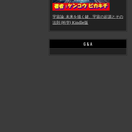
宇宙論: 未来を描く鍵、宇宙の起源とその
法則 (科学) Kindle版
G & A