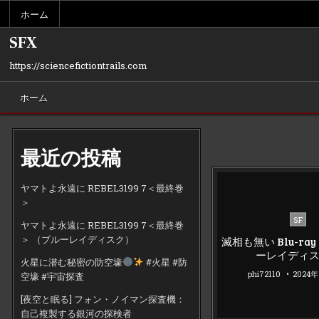
Skip
ホーム
to
content
SFX
https://sciencefictiontrails.com
ホーム
最近の投稿
ヤマトよ永遠に REBEL3199 7＜最終巻
＞
Poste
SF
ヤマトよ永遠に REBEL3199 7＜最終巻
in
＞ （ブルーレイディスク）
滅相も無い Blu-ray
ーレイディ
火星に潜む秘密の防空壕
#火星 #防
phi72110
2024
空壕 #宇宙探査
[夜空と眠る] フォン・ノイマン探査機：
自己複製する銀河の探検者