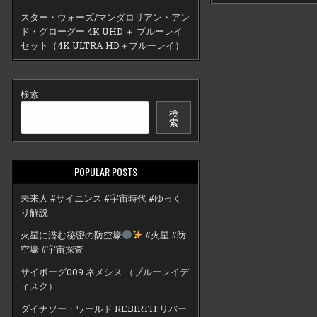
スター・ウォーズ/マンダロリアン・アン
ド・グローグー 4K UHD ＋ ブルーレイ
セット（4K ULTRA HD＋ブルーレイ）
検索
検
索
POPULAR POSTS
未来人 #サイエンス #宇宙時代 #ゆっく
り解説
火星に潜む秘密の防空壕
#火星 #防
空壕 #宇宙探査
サイボーグ009 ネメシス （ブルーレイデ
ィスク）
ダイナソー・ワールド REBIRTH:リバー