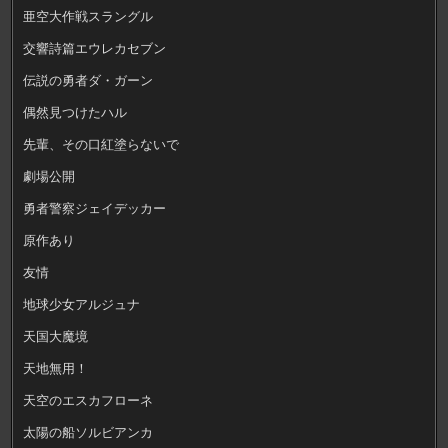
亜空大作戦スラングル
交響詩篇エウレカセブン
伝説の勇者ダ・ガーン
偶然見つけたハル
先輩、その口紅塗らないで
劇場公開
勇者警察ジェイデッカー
原作あり
友情
地球少女アルジュナ
天国大魔境
天地無用！
天空のエスカフローネ
太陽の船ソルビアンカ