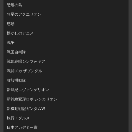
恐竜の島
想星のアクエリオン
感動
懐かしのアニメ
戦争
戦国自衛隊
戦姫絶唱シンフォギア
戦闘メカ ザブングル
攻殻機動隊
新世紀エヴァンゲリオン
新幹線変形ロボ シンカリオン
新機動戦記ガンダムW
旅行・グルメ
日本アカデミー賞