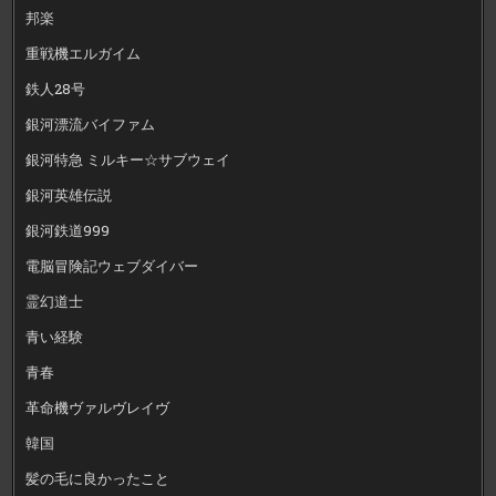
邦楽
重戦機エルガイム
鉄人28号
銀河漂流バイファム
銀河特急 ミルキー☆サブウェイ
銀河英雄伝説
銀河鉄道999
電脳冒険記ウェブダイバー
霊幻道士
青い経験
青春
革命機ヴァルヴレイヴ
韓国
髪の毛に良かったこと