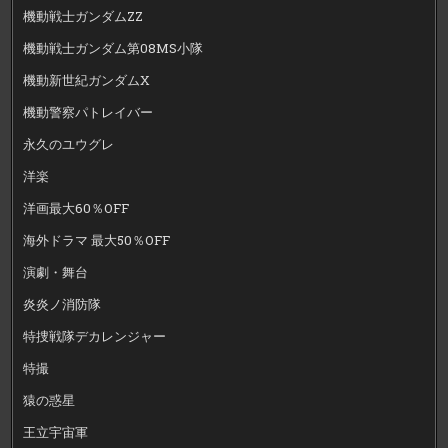
機動戦士ガンダムZZ
機動戦士ガンダム第08MS小隊
機動新世紀ガンダムX
機動警察パトレイバー
永久のユウグレ
洋楽
洋画最大60％OFF
海外ドラマ 最大50％OFF
演劇・舞台
炎炎ノ消防隊
特捜戦隊デカレンジャー
特撮
猿の惑星
王立宇宙軍