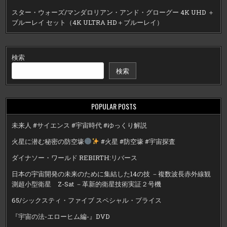
スター・ウォーズ/マンダロリアン・アンド・グローグー 4K UHD ＋
ブルーレイ セット（4K ULTRA HD＋ブルーレイ）
検索
検索
POPULAR POSTS
未来人 #サイエンス #宇宙時代 #ゆっくり解説
火星に潜む秘密の防空壕
#火星 #防空壕 #宇宙探査
ダイナソー・ワールド REBIRTH:リバース
日本の宇宙開発の未来のために集結した14の技 －複数波長赤外線観
測超小型衛星 Z-Sat －革新的衛星技術実証２号機
65/シックスティ・ファイブ スペシャル・プライス
『宇宙の法-エローヒム編-』DVD