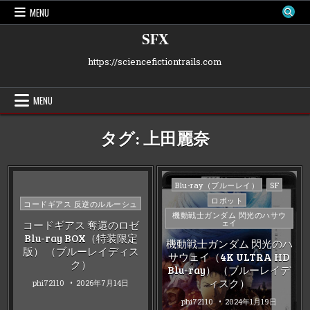
Skip
MENU
to
content
SFX
https://sciencefictiontrails.com
MENU
タグ:
上田麗奈
Posted
Blu-ray（ブルーレイ）
SF
in
ロボット
Posted
コードギアス 反逆のルルーシュ
機動戦士ガンダム 閃光のハサウ
in
ェイ
コードギアス 奪還のロゼ
Blu-ray BOX（特装限定
機動戦士ガンダム 閃光のハ
版） （ブルーレイディス
サウェイ（4K ULTRA HD
ク）
Blu-ray） （ブルーレイデ
ィスク）
phi72110
2026年7月14日
phi72110
2024年1月19日