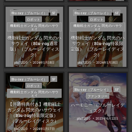
Posted
Posted
Blu-ray（ブルーレイ）
SF
Blu-ray（ブルーレイ）
SF
in
in
ロボット
ロボット
機動戦士ガンダム 閃光のハサウ
機動戦士ガンダム 閃光のハサウ
ェイ
ェイ
機動戦士ガンダム 閃光のハ
機動戦士ガンダム 閃光のハ
サウェイ（Blu-ray通常
サウェイ（Blu-ray特装限
版） （ブルーレイディス
定版） （ブルーレイディス
ク）
ク）
phi72110
2024年1月18日
phi72110
2024年1月18日
Posted
Blu-ray（ブルーレイ）
SF
in
ロボット
Posted
Blu-ray（ブルーレイ）
SF
機動戦士ガンダム 閃光のハサウ
in
ェイ
ファンタジー
【共通特典付き】機動戦士
ハーモニー （ブルーレイデ
ガンダム 閃光のハサウェイ
ィスク）
（Blu-ray特装限定版）
phi72110
2023年6月22日
（ブルーレイディスク）
phi72110
2024年1月17日