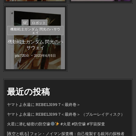
Posted
SF
ロボット
in
機動戦士ガンダム 閃光のハサウ
ェイ
機動戦士ガンダム 閃光のハ
サウェイ
phi72110
2023年6月5日
最近の投稿
ヤマトよ永遠に REBEL3199 7＜最終巻＞
ヤマトよ永遠に REBEL3199 7＜最終巻＞ （ブルーレイディスク）
火星に潜む秘密の防空壕
#火星 #防空壕 #宇宙探査
[夜空と眠る] フォン・ノイマン探査機：自己複製する銀河の探検者