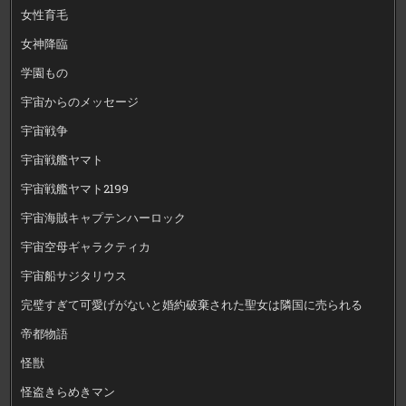
女性育毛
女神降臨
学園もの
宇宙からのメッセージ
宇宙戦争
宇宙戦艦ヤマト
宇宙戦艦ヤマト2199
宇宙海賊キャプテンハーロック
宇宙空母ギャラクティカ
宇宙船サジタリウス
完璧すぎて可愛げがないと婚約破棄された聖女は隣国に売られる
帝都物語
怪獣
怪盗きらめきマン