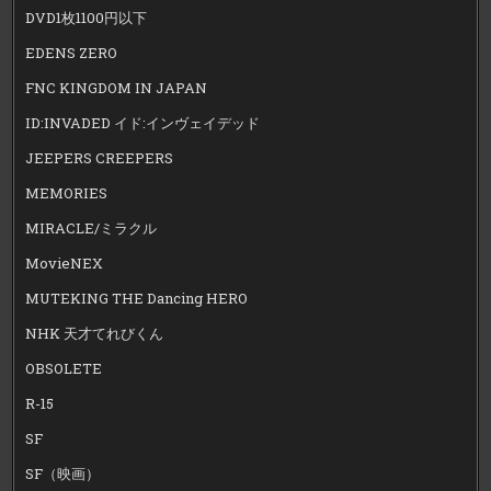
DVD1枚1100円以下
EDENS ZERO
FNC KINGDOM IN JAPAN
ID:INVADED イド:インヴェイデッド
JEEPERS CREEPERS
MEMORIES
MIRACLE/ミラクル
MovieNEX
MUTEKING THE Dancing HERO
NHK 天才てれびくん
OBSOLETE
R-15
SF
SF（映画）