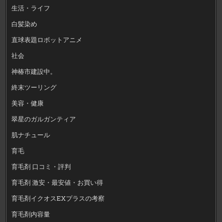
生活・ライフ
白髪染め
直球表題ロボットアニメ
社会
神椿市建設中。
終末ツーリング
美容・健康
翠星のガルガンティア
肌ナチュール
育毛
育毛剤 口コミ・評判
育毛剤 激安・最安値・お買い得
育毛剤イクオスEXプラスの考察
育毛剤内容量