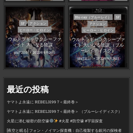
Posted
Blu-ray（ブルーレイ）
SF
in
Posted
SF
アクション
アクション
in
ヒーロー・ヒロイン
ヒーロー・ヒロイン
ウルトラギャラクシーファ
ウルトラギャラクシーファ
イト 大いなる陰謀
イト 大いなる陰謀 （ブル
ーレイディスク）
phi72110
2022年9月26日
phi72110
2022年9月26日
最近の投稿
ヤマトよ永遠に REBEL3199 7＜最終巻＞
ヤマトよ永遠に REBEL3199 7＜最終巻＞ （ブルーレイディスク）
火星に潜む秘密の防空壕
#火星 #防空壕 #宇宙探査
[夜空と眠る] フォン・ノイマン探査機：自己複製する銀河の探検者