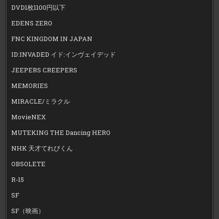
DVD1枚1100円以下
EDENS ZERO
FNC KINGDOM IN JAPAN
ID:INVADED イド:インヴェイデッド
JEEPERS CREEPERS
MEMORIES
MIRACLE/ミラクル
MovieNEX
MUTEKING THE Dancing HERO
NHK 天才てれびくん
OBSOLETE
R-15
SF
SF（映画）