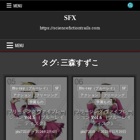
Skip
MENU
to
content
SFX
https://sciencefictiontrails.com
MENU
タグ:
三森すずこ
Posted
Posted
Blu-ray（ブルーレイ）
SF
Blu-ray（ブルーレイ）
SF
in
in
アクション
フリージング
アクション
フリージング
学園もの
学園もの
フリージング ヴァイブレー
フリージング ヴァイブレー
ション Vol.5 （ブルーレイ
ション Vol.6 （ブルーレイ
ディスク）
ディスク）
phi72110
2024年2月4日
phi72110
2023年11月30日