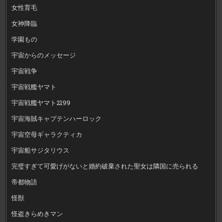
女性育毛
女神降臨
学園もの
宇宙からのメッセージ
宇宙戦争
宇宙戦艦ヤマト
宇宙戦艦ヤマト2199
宇宙海賊キャプテンハーロック
宇宙空母ギャラクティカ
宇宙船サジタリウス
完璧すぎて可愛げがないと婚約破棄された聖女は隣国に売られる
帝都物語
怪獣
怪盗きらめきマン