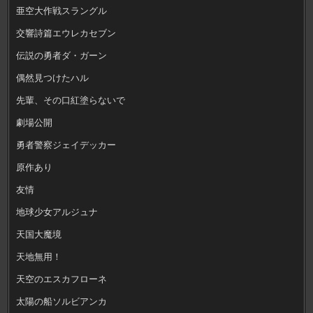
亜空大作戦スラングル
交響詩篇エウレカセブン
伝説の勇者ダ・ガーン
偶然見つけたハル
先輩、その口紅塗らないで
劇場公開
勇者警察ジェイデッカー
原作あり
友情
地球少女アルジュナ
天国大魔境
天地無用！
天空のエスカフローネ
太陽の船ソルビアンカ