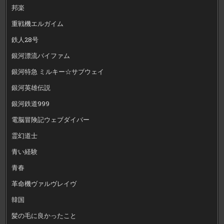
邦楽
重戦機エルガイム
鉄人28号
銀河漂流バイファム
銀河特急 ミルキー☆サブウェイ
銀河英雄伝説
銀河鉄道999
電脳冒険記ウェブダイバー
霊幻道士
青い経験
青春
革命機ヴァルヴレイヴ
韓国
髪の毛に良かったこと