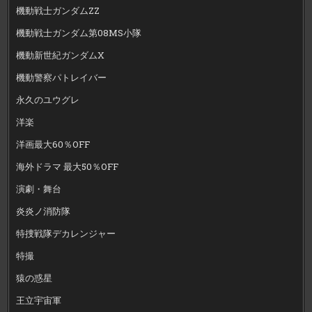
機動戦士ガンダムZZ
機動戦士ガンダム第08MS小隊
機動新世紀ガンダムX
機動警察パトレイバー
永久のユウグレ
洋楽
洋画最大60％OFF
海外ドラマ 最大50％OFF
演劇・舞台
炎炎ノ消防隊
特捜戦隊デカレンジャー
特撮
猿の惑星
王立宇宙軍