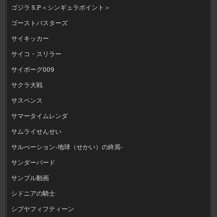
ゴジラ S.P＜シンギュラポイント＞
ゴーストバスターズ
サイキッカー
サイコ・スリラー
サイボーグ009
サクラ大戦
サスペンス
サマータイムレンダ
サムライせんせい
サルべーション-地球（せかい）の終焉-
サンダーバード
サンプル動画
シドニアの騎士
シブヤフィフティーン