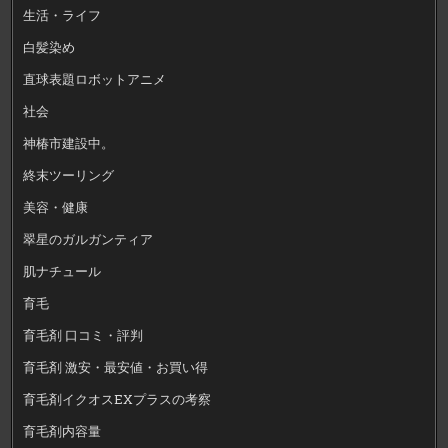
生活・ライフ
白髪染め
直球表題ロボットアニメ
社会
神椿市建設中。
終末ツーリング
美容・健康
翠星のガルガンティア
肌ナチュール
育毛
育毛剤 口コミ・評判
育毛剤 激安・最安値・お買い得
育毛剤イクオスEXプラスの考察
育毛剤内容量