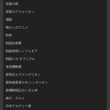
恐竜の島
想星のアクエリオン
感動
懐かしのアニメ
戦争
戦国自衛隊
戦姫絶唱シンフォギア
戦闘メカ ザブングル
攻殻機動隊
新世紀エヴァンゲリオン
新幹線変形ロボ シンカリオン
新機動戦記ガンダムW
旅行・グルメ
日本アカデミー賞