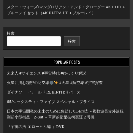
スター・ウォーズ/マンダロリアン・アンド・グローグー 4K UHD ＋
ブルーレイ セット（4K ULTRA HD＋ブルーレイ）
検索
検索
POPULAR POSTS
未来人 #サイエンス #宇宙時代 #ゆっくり解説
火星に潜む秘密の防空壕
#火星 #防空壕 #宇宙探査
ダイナソー・ワールド REBIRTH:リバース
65/シックスティ・ファイブ スペシャル・プライス
日本の宇宙開発の未来のために集結した14の技 －複数波長赤外線観
測超小型衛星 Z-Sat －革新的衛星技術実証２号機
『宇宙の法-エローヒム編-』DVD