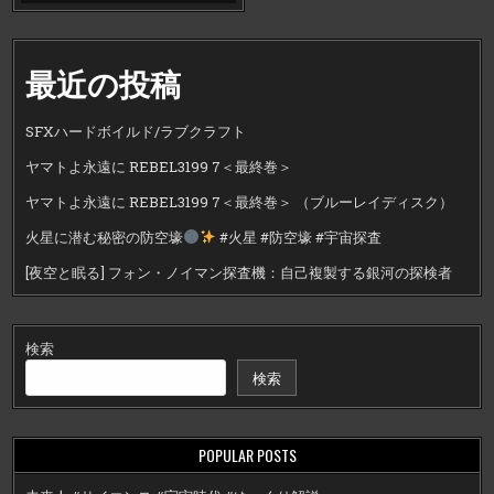
最近の投稿
SFXハードボイルド/ラブクラフト
ヤマトよ永遠に REBEL3199 7＜最終巻＞
ヤマトよ永遠に REBEL3199 7＜最終巻＞ （ブルーレイディスク）
火星に潜む秘密の防空壕
#火星 #防空壕 #宇宙探査
[夜空と眠る] フォン・ノイマン探査機：自己複製する銀河の探検者
検索
検索
POPULAR POSTS