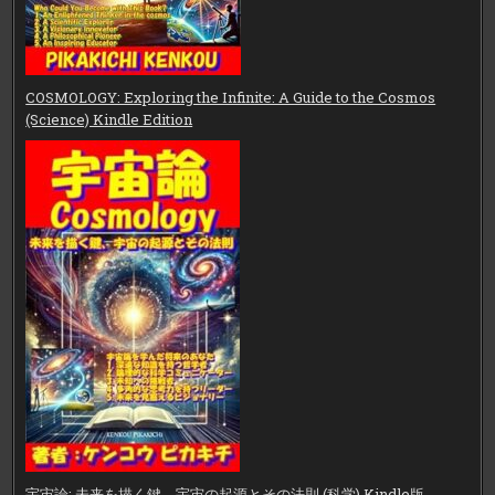
COSMOLOGY: Exploring the Infinite: A Guide to the Cosmos
(Science) Kindle Edition
宇宙論: 未来を描く鍵、宇宙の起源とその法則 (科学) Kindle版