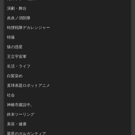
演劇・舞台
炎炎ノ消防隊
特捜戦隊デカレンジャー
特撮
猿の惑星
王立宇宙軍
生活・ライフ
白髪染め
直球表題ロボットアニメ
社会
神椿市建設中。
終末ツーリング
美容・健康
翠星のガルガンティア