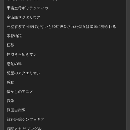
宇宙空母ギャラクティカ
宇宙船サジタリウス
完璧すぎて可愛げがないと婚約破棄された聖女は隣国に売られる
帝都物語
怪獣
怪盗きらめきマン
恐竜の島
想星のアクエリオン
感動
懐かしのアニメ
戦争
戦国自衛隊
戦姫絶唱シンフォギア
戦闘メカ ザブングル