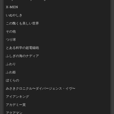
X-MEN
いぬやしき
この醜くも美しい世界
その他
つり球
とある科学の超電磁砲
ふしぎの海のナディア
ふわり
ふわ姫
ぼくらの
みさきクロニクル〜ダイバージェンス・イヴ〜
アイアンキング
アカデミー賞
アクアマン