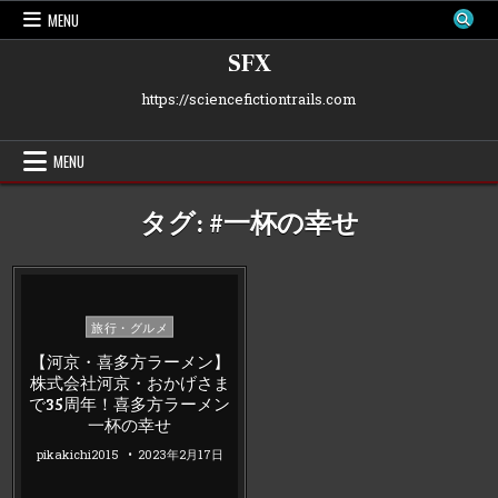
Skip
MENU
to
content
SFX
https://sciencefictiontrails.com
MENU
タグ:
#一杯の幸せ
Posted
旅行・グルメ
in
【河京・喜多方ラーメン】
株式会社河京・おかげさま
で35周年！喜多方ラーメン
一杯の幸せ
pikakichi2015
2023年2月17日