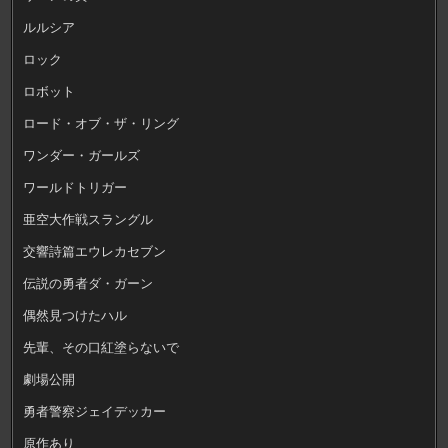
ルルシア
ロック
ロボット
ロード・オブ・ザ・リング
ワンダー・ガールズ
ワールドトリガー
亜空大作戦スラングル
交響詩篇エウレカセブン
伝説の勇者ダ・ガーン
偶然見つけたハル
先輩、その口紅塗らないで
劇場公開
勇者警察ジェイデッカー
原作あり