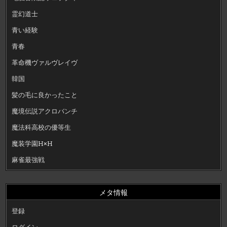
霊幻道士
青い経験
青春
革命機ヴァルヴレイヴ
韓国
髪の毛に良かったこと
魔境伝説アクロバンチ
魔法科高校の優等生
魔装学園H×H
麻雀最強戦
メタ情報
登録