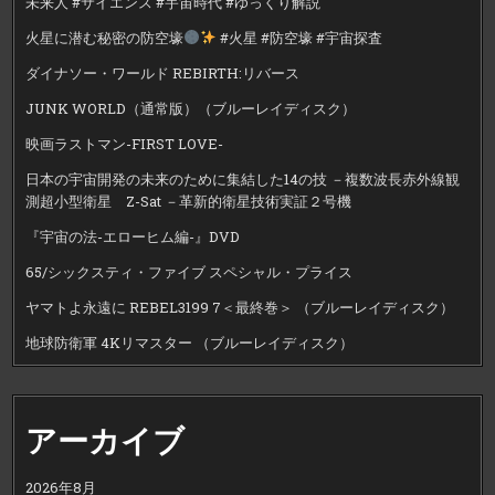
未来人 #サイエンス #宇宙時代 #ゆっくり解説
火星に潜む秘密の防空壕
#火星 #防空壕 #宇宙探査
ダイナソー・ワールド REBIRTH:リバース
JUNK WORLD（通常版）（ブルーレイディスク）
映画ラストマン-FIRST LOVE-
日本の宇宙開発の未来のために集結した14の技 －複数波長赤外線観
測超小型衛星 Z-Sat －革新的衛星技術実証２号機
『宇宙の法-エローヒム編-』DVD
65/シックスティ・ファイブ スペシャル・プライス
ヤマトよ永遠に REBEL3199 7＜最終巻＞ （ブルーレイディスク）
地球防衛軍 4Kリマスター （ブルーレイディスク）
アーカイブ
2026年8月