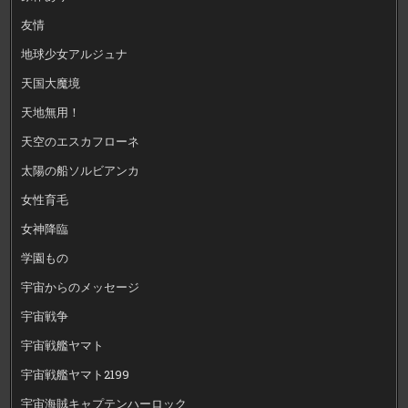
友情
地球少女アルジュナ
天国大魔境
天地無用！
天空のエスカフローネ
太陽の船ソルビアンカ
女性育毛
女神降臨
学園もの
宇宙からのメッセージ
宇宙戦争
宇宙戦艦ヤマト
宇宙戦艦ヤマト2199
宇宙海賊キャプテンハーロック