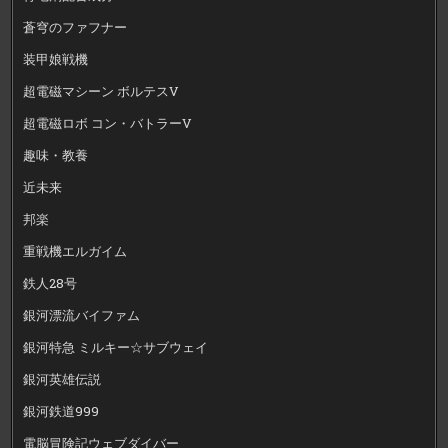
蒼穹のファフナー
装甲娘戦機
超電磁マシーン ボルテスV
超電磁ロボ コン・バトラーV
趣味・教養
近未来
邦楽
重戦機エルガイム
鉄人28号
銀河漂流バイファム
銀河特急 ミルキー☆サブウェイ
銀河英雄伝説
銀河鉄道999
電脳冒険記ウェブダイバー